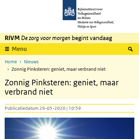
Overslaan en naar de inhoud gaan
Direct naar de hoofdnavigatie
Rijksinstituut voor
Volksgezondheid
en Milieu
Ministerie van Volksgezondheid,
Welzijn en Sport
RIVM
De zorg voor morgen
begint vandaag
Z
Menu
Home
Nieuws
Zonnig Pinksteren: geniet, maar verbrand niet
Zonnig Pinksteren: geniet, maar
verbrand niet
Publicatiedatum 29-05-2020 | 10:59