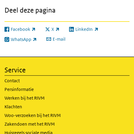
Deel deze pagina
Facebook
X
LinkedIn
(externe link)
(externe link)
(externe link)
E-mail
WhatsApp
(externe link)
Service
Contact
Persinformatie
Werken bij het RIVM
Klachten
Woo-verzoeken bij het RIVM
Zakendoen met het RIVM
Huisregels sociale media