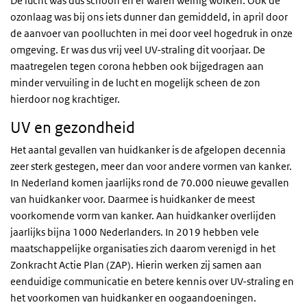
De lucht was dus schoon en er waren weinig wolken. Ook de
ozonlaag was bij ons iets dunner dan gemiddeld, in april door
de aanvoer van poolluchten in mei door veel hogedruk in onze
omgeving. Er was dus vrij veel UV-straling dit voorjaar. De
maatregelen tegen corona hebben ook bijgedragen aan
minder vervuiling in de lucht en mogelijk scheen de zon
hierdoor nog krachtiger.
UV en gezondheid
Het aantal gevallen van huidkanker is de afgelopen decennia
zeer sterk gestegen, meer dan voor andere vormen van kanker.
In Nederland komen jaarlijks rond de 70.000 nieuwe gevallen
van huidkanker voor. Daarmee is huidkanker de meest
voorkomende vorm van kanker. Aan huidkanker overlijden
jaarlijks bijna 1000 Nederlanders. In 2019 hebben vele
maatschappelijke organisaties zich daarom verenigd in het
Zonkracht Actie Plan (ZAP). Hierin werken zij samen aan
eenduidige communicatie en betere kennis over UV-straling en
het voorkomen van huidkanker en oogaandoeningen.