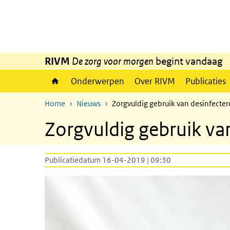
Overslaan en naar de inhoud gaan
Direct naar de hoofdnavigatie
RIVM
De zorg voor morgen
begint vandaag
Onderwerpen
Over RIVM
Publicaties
Home
Nieuws
Zorgvuldig gebruik van desinfecte
Zorgvuldig gebruik va
Publicatiedatum 16-04-2019 | 09:30