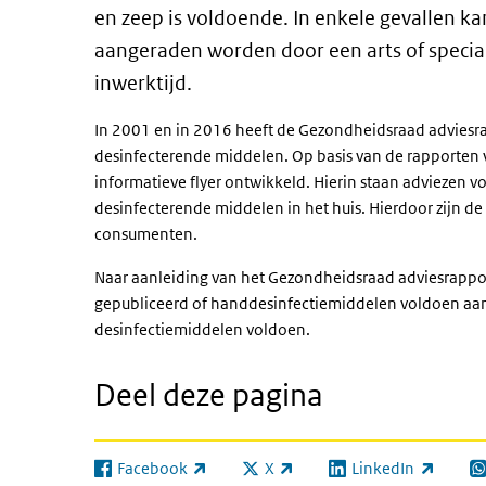
en zeep is voldoende. In enkele gevallen k
aangeraden worden door een arts of special
inwerktijd.
In 2001 en in 2016 heeft de Gezondheidsraad adviesra
desinfecterende middelen. Op basis van de rapporten
informatieve flyer ontwikkeld. Hierin staan adviezen v
desinfecterende middelen in het huis. Hierdoor zijn d
consumenten.
Naar aanleiding van het Gezondheidsraad adviesrappor
gepubliceerd of handdesinfectiemiddelen voldoen aan 
desinfectiemiddelen voldoen.
Deel deze pagina
Facebook
X
LinkedIn
(externe link)
(externe link)
(externe link)
(e