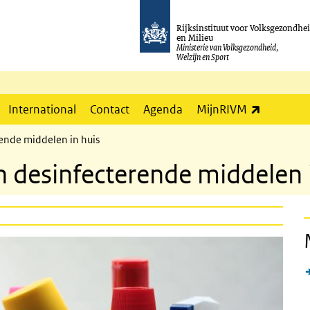
Rijksinstituut voor Volksgezondhe
en Milieu
Ministerie van Volksgezondheid,
Welzijn en Sport
(externe l
International
Contact
Agenda
MijnRIVM
rende middelen in huis
n desinfecterende middelen 