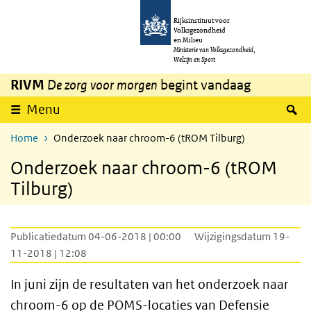
Overslaan en naar de inhoud gaan
Direct naar de hoofdnavigatie
Rijksinstituut voor
Volksgezondheid
en Milieu
Ministerie van Volksgezondheid,
Welzijn en Sport
RIVM
De zorg voor morgen
begint vandaag
Z
Menu
Home
Onderzoek naar chroom-6 (tROM Tilburg)
Onderzoek naar chroom-6 (tROM
Tilburg)
Publicatiedatum 04-06-2018 | 00:00
Wijzigingsdatum 19-
11-2018 | 12:08
In juni zijn de resultaten van het onderzoek naar
chroom-6 op de
POMS
-locaties van Defensie