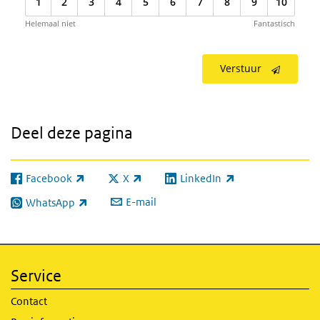
1
2
3
4
5
6
7
8
9
10
Helemaal niet
Fantastisch
Verstuur
Deel deze pagina
Facebook
X
LinkedIn
(externe link)
(externe link)
(externe link)
E-mail
WhatsApp
(externe link)
Service
Contact