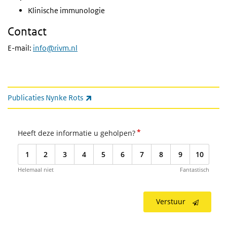
Klinische immunologie
Contact
E-mail:
info@rivm.nl
Gerelateerde informatie
(externe link)
Publicaties Nynke Rots
*
Heeft deze informatie u geholpen?
1
2
3
4
5
6
7
8
9
10
Helemaal niet
Fantastisch
Verstuur