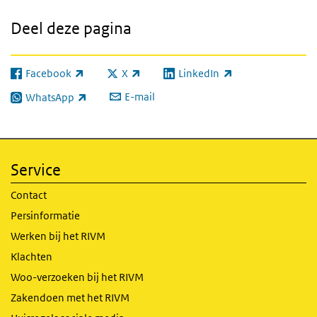
Deel deze pagina
Facebook
X
LinkedIn
(externe link)
(externe link)
(externe link)
E-mail
WhatsApp
(externe link)
Service
Contact
Persinformatie
Werken bij het RIVM
Klachten
Woo-verzoeken bij het RIVM
Zakendoen met het RIVM