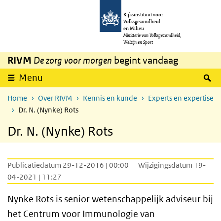
Overslaan en naar de inhoud gaan
Direct naar de hoofdnavigatie
Rijksinstituut voor
Volksgezondheid
en Milieu
Ministerie van Volksgezondheid,
Welzijn en Sport
RIVM
De zorg voor morgen
begint vandaag
Z
Menu
Home
Over RIVM
Kennis en kunde
Experts en expertise
Dr. N. (Nynke) Rots
Dr. N. (Nynke) Rots
Publicatiedatum 29-12-2016 | 00:00
Wijzigingsdatum 19-
04-2021 | 11:27
Nynke Rots is senior wetenschappelijk adviseur bij
het Centrum voor Immunologie van