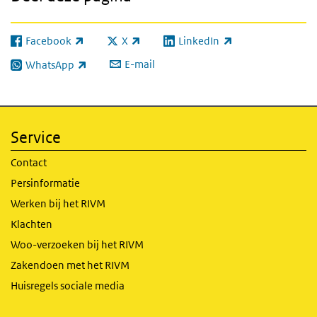
Facebook
X
LinkedIn
(externe link)
(externe link)
(externe link)
E-mail
WhatsApp
(externe link)
Service
Contact
Persinformatie
Werken bij het RIVM
Klachten
Woo-verzoeken bij het RIVM
Zakendoen met het RIVM
Huisregels sociale media