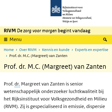
Overslaan en naar de inhoud gaan
Direct naar de hoofdnavigatie
Rijksinstituut voor
Volksgezondheid
en Milieu
Ministerie van Volksgezondheid,
Welzijn en Sport
RIVM
De zorg voor morgen
begint vandaag
Z
Menu
Home
Over RIVM
Kennis en kunde
Experts en expertise
Prof. dr. M.C. (Margreet) van Zanten
Prof. dr. M.C. (Margreet) van Zanten
Prof.
dr.
Margreet van Zanten is senior
wetenschappelijk onderzoeker luchtkwaliteit bij
het Rijksinstituut voor Volksgezondheid en Milieu
(RIVM). Zij is gespecialiseerd in emissie, dispersie