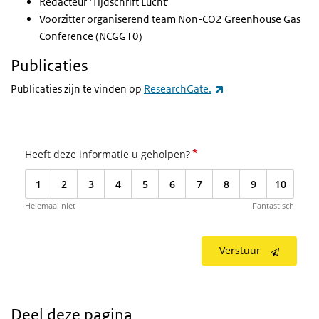
Redacteur ‘Tijdschrift Lucht’
Voorzitter organiserend team
Non-CO2 Greenhouse Gas
Conference
(NCGG10)
Publicaties
(externe link)
Publicaties zijn te vinden op
ResearchGate.
*
Heeft deze informatie u geholpen?
1
2
3
4
5
6
7
8
9
10
Helemaal niet
Fantastisch
Verstuur
Deel deze pagina