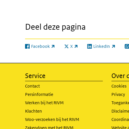
Deel deze pagina
Facebook
X
LinkedIn
(externe link)
(externe link)
(externe link)
(e
Service
Over d
Contact
Cookies
Persinformatie
Privacy
Werken bij het RIVM
Toeganke
Klachten
Disclaime
Woo-verzoeken bij het RIVM
Coordinat
Zakendoen met het RIVM
Website 