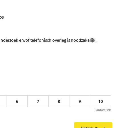
os
nderzoek en/of telefonisch overleg is noodzakelijk.
6
7
8
9
10
Fantastisch
Verstuur