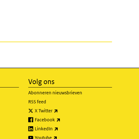
Volg ons
Abonneren nieuwsbrieven
RSS feed
(externe link)
X Twitter
(externe link)
Facebook
(externe link)
LinkedIn
(externe link)
Youtube