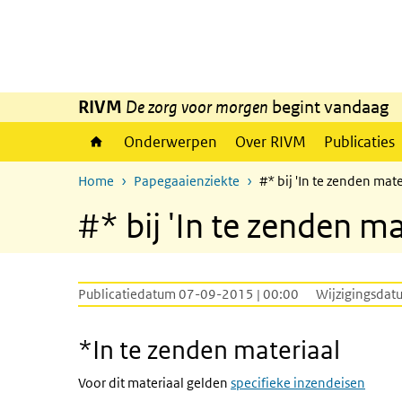
Overslaan en naar de inhoud gaan
Direct naar de hoofdnavigatie
RIVM
De zorg voor morgen
begint vandaag
Onderwerpen
Over RIVM
Publicaties
Home
Papegaaienziekte
#* bij 'In te zenden mate
#* bij 'In te zenden ma
Publicatiedatum 07-09-2015 | 00:00
Wijzigingsdat
*In te zenden materiaal
Voor dit materiaal gelden
specifieke inzendeisen