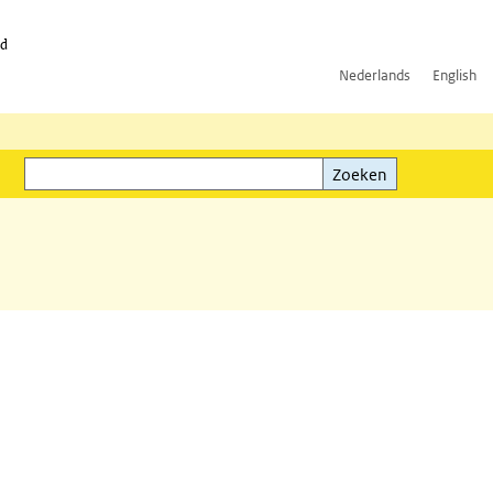
id
Nederlands
English
Zoeken
ink)
Zoeken