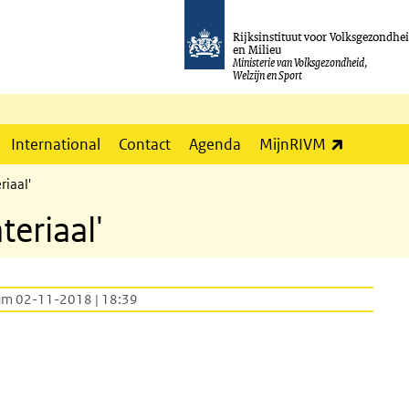
Rijksinstituut voor Volksgezondhe
en Milieu
Ministerie van Volksgezondheid,
Welzijn en Sport
(externe l
International
Contact
Agenda
MijnRIVM
riaal'
teriaal'
um 02-11-2018 | 18:39