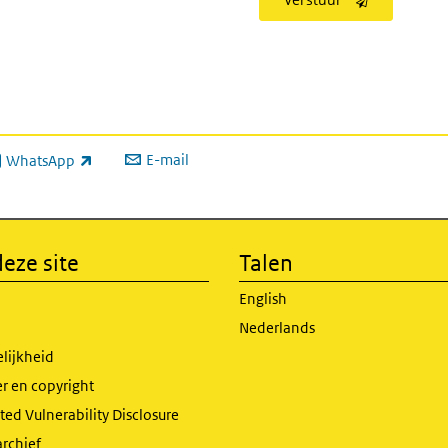
E-mail
WhatsApp
xterne link)
eze site
Talen
English
Nederlands
lijkheid
r en copyright
ed Vulnerability Disclosure
archief