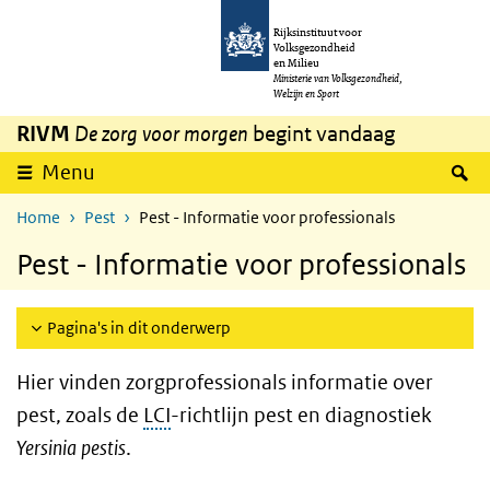
Overslaan en naar de inhoud gaan
Direct naar de hoofdnavigatie
Rijksinstituut voor
Volksgezondheid
en Milieu
Ministerie van Volksgezondheid,
Welzijn en Sport
RIVM
De zorg voor morgen
begint vandaag
Z
Menu
Home
Pest
Pest - Informatie voor professionals
Pest - Informatie voor professionals
Pagina's in dit onderwerp
Hier vinden zorgprofessionals informatie over
pest, zoals de
LCI
-richtlijn pest en diagnostiek
Yersinia pestis
.