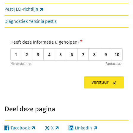
Informatie voor professionals
(externe link)
Pest | LCI-richtlijn
Diagnostiek Yersinia pestis
*
Heeft deze informatie u geholpen?
1
2
3
4
5
6
7
8
9
10
Helemaal niet
Fantastisch
Verstuur
Deel deze pagina
Facebook
X
LinkedIn
(externe link)
(externe link)
(externe link)