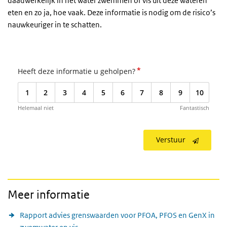
daadwerkelijk in het water zwemmen of vis uit deze wateren
eten en zo ja, hoe vaak. Deze informatie is nodig om de risico’s
nauwkeuriger in te schatten.
*
Heeft deze informatie u geholpen?
1
2
3
4
5
6
7
8
9
10
Helemaal niet
Fantastisch
Verstuur
Meer informatie
Rapport advies grenswaarden voor PFOA, PFOS en GenX in