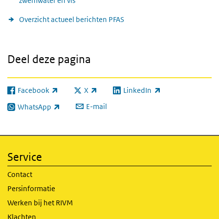
zwemwater en vis
Overzicht actueel berichten PFAS
Deel deze pagina
Facebook
X
LinkedIn
(externe link)
(externe link)
(externe link)
E-mail
WhatsApp
(externe link)
Service
Contact
Persinformatie
Werken bij het RIVM
Klachten