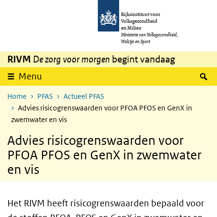
Overslaan en naar de inhoud gaan
Direct naar de hoofdnavigatie
Rijksinstituut voor
Volksgezondheid
en Milieu
Ministerie van Volksgezondheid,
Welzijn en Sport
RIVM
De zorg voor morgen
begint vandaag
Z
Menu
Home
PFAS
Actueel PFAS
Advies risicogrenswaarden voor PFOA PFOS en GenX in
zwemwater en vis
Advies risicogrenswaarden voor
PFOA PFOS en GenX in zwemwater
en vis
Het RIVM heeft risicogrenswaarden bepaald voor