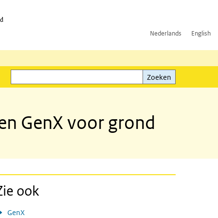
id
Nederlands
English
Zoeken
ink)
Zoeken
 en GenX voor grond
Zie ook
GenX