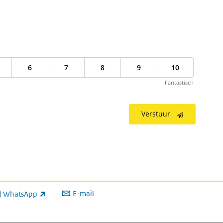
6
7
8
9
10
Fantastisch
Verstuur
E-mail
WhatsApp
xterne link)