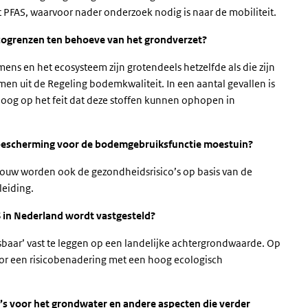
met PFAS, waarvoor nader onderzoek nodig is naar de mobiliteit.
icogrenzen ten behoeve van het grondverzet?
s en het ecosysteem zijn grotendeels hetzelfde als die zijn
n uit de Regeling bodemkwaliteit. In een aantal gevallen is
 oog op het feit dat deze stoffen kunnen ophopen in
bescherming voor de bodemgebruiksfunctie moestuin?
dbouw worden ook de gezondheidsrisico’s op basis van de
leiding.
 in Nederland wordt vastgesteld?
pasbaar’ vast te leggen op een landelijke achtergrondwaarde. Op
r een risicobenadering met een hoog ecologisch
’s voor het grondwater en andere aspecten die verder