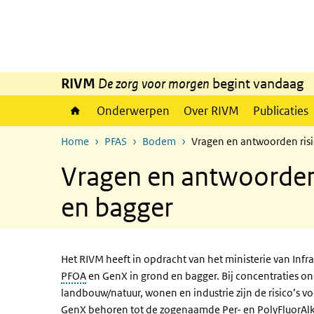
Overslaan en naar de inhoud gaan
Direct naar de hoofdnavigatie
RIVM
De zorg voor morgen
begint vandaag
Onderwerpen
Over RIVM
Publicaties
Home
PFAS
Bodem
Vragen en antwoorden ris
Vragen en antwoorden
en bagger
Het RIVM heeft in opdracht van het ministerie van Infr
PFOA
en GenX in grond en bagger. Bij concentraties o
landbouw/natuur, wonen en industrie zijn de risico’s
GenX behoren tot de zogenaamde Per- en PolyFluorAlky