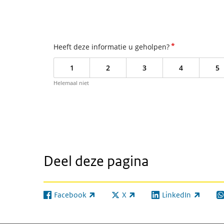
*
Heeft deze informatie u geholpen?
1
2
3
4
5
Helemaal niet
Deel deze pagina
Facebook
X
LinkedIn
(externe link)
(externe link)
(externe link)
(e