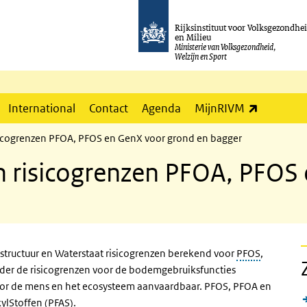
Rijksinstituut voor Volksgezondhe
en Milieu
Ministerie van Volksgezondheid,
Welzijn en Sport
(externe l
International
Contact
Agenda
MijnRIVM
icogrenzen PFOA, PFOS en GenX voor grond en bagger
 risicogrenzen PFOA, PFOS
astructuur en Waterstaat risicogrenzen berekend voor
PFOS
,
nder de risicogrenzen voor de bodemgebruiksfuncties
 voor de mens en het ecosysteem aanvaardbaar. PFOS, PFOA en
lStoffen (PFAS).