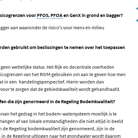
risicogrenzen voor
PFOS
,
PFOA
en GenX in grond en bagger?
agger aan waaronder de risico’s voor mens en milieu
rden gebruikt om beslissingen te nemen over het toepassen
geen wettelijke status. Het Rijk en decentrale overheden
sicogrenzen van het RIVM gebruiken om aan te geven hoe men
at in een handelingsperspectief. Hierin worden dan
oor te zorgen dat de gebiedskwaliteit wordt gehandhaafd.
fen die zijn genormeerd in de Regeling Bodemkwaliteit?
rvan het gedrag in het bodem-watersysteem moeilijk is te
hangen af van lokale omstandigheden die niet altijd in beeld
n de Regeling bodemkwaliteit zijn genormeerd, zijn in de
 in de Regeling uitlogen naar het grondwater wordt daarom