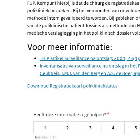
FUP. Kernpunt hierbij is dat de chirurg de registratiekaa
polikliniek bezoeken. Bij het vermoeden van onvoldo
methode intern gevalideerd te worden. Bij gebleken on
van de poliklinische patiëntdossiers als methode van F
medische verslaglegging in het poliklinisch dossier vol
Voor meer informatie:
THIP artikel Surveillance na ontslag: 2004; 23(4
Inventarisatie van surveillance na ontslag in het P
Geubbels, J.M.J. van den Berg en A.S. de Boer, a
Download Registratiekaart polikliniekstatus
*
Heeft deze informatie u geholpen?
1
2
3
4
5
Helemaal niet