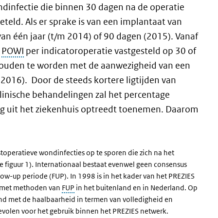
ndinfectie die binnen 30 dagen na de operatie
teld. Als er sprake is van een implantaat van
an één jaar (t/m 2014) of 90 dagen (2015). Vanaf
e
POWI
per indicatoroperatie vastgesteld op 30 of
houden te worden met de aanwezigheid van een
f 2016). Door de steeds kortere ligtijden van
linische behandelingen zal het percentage
ag uit het ziekenhuis optreedt toenemen. Daarom
toperatieve wondinfecties op te sporen die zich na het
ie figuur 1). Internationaal bestaat evenwel geen consensus
low-up
periode (FUP). In 1998 is in het kader van het PREZIES
en met methoden van
FUP
in het buitenland en in Nederland. Op
end met de haalbaarheid in termen van volledigheid en
evolen voor het gebruik binnen het PREZIES netwerk.