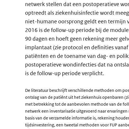
netwerk stellen dat een postoperatieve wo
optreedt als ziekenhuisinfectie wordt meege
niet-humane oorsprong geldt een termijn v
2016 is de
follow-up
periode bij de modul
90 dagen en hoeft geen rekening meer ge
implantaat (zie protocol en definities vana
patiënten en de toename van dag- en polik
postoperatieve wondinfecties dat na ontsl
is de
follow-up
periode verplicht.
De literatuur beschrijft verschillende methoden om pos
ontslag van de patiënt uit het ziekenhuis openbaren (z
met betrekking tot de aanbevolen methode van de
fol
netwerk een inventarisatie uitgevoerd naar ervaring
basis van de verzamelde informatie is, rekening houd
tijdsinvestering, een tweetal methoden voor FUP aanb