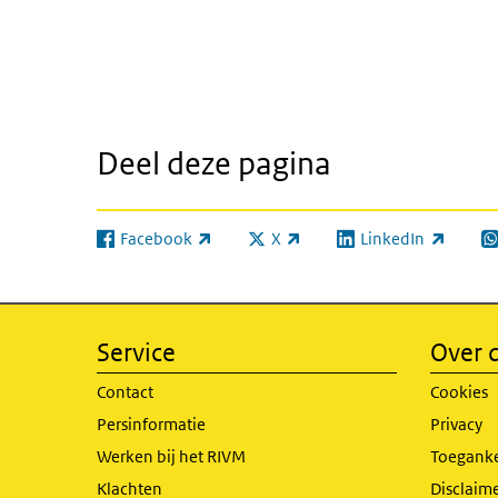
Deel deze pagina
Facebook
X
LinkedIn
(externe link)
(externe link)
(externe link)
(e
Service
Over d
Contact
Cookies
Persinformatie
Privacy
Werken bij het RIVM
Toeganke
Klachten
Disclaime