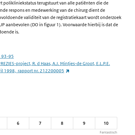
rt polikliniekstatus terugstuurt van alle patiënten die de
ende respons en medewerking van de chirurg dient de
voldoende validiteit van de registratiekaart wordt onderzoek
UP aanbevolen (DO in figuur 1). Voorwaarde hierbij is dat de
doende is.
): 93-95
REZIES-project, R. d Haas, A.J. Mintjes-de Groot, E.L.P.E.
(externe link)
pril 1998, rapport nr. 212200005
6
7
8
9
10
Fantastisch