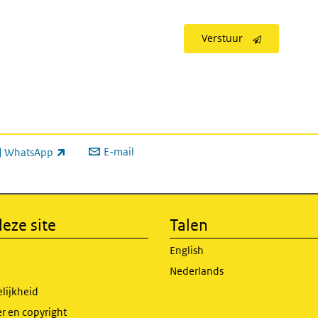
Verstuur
E-mail
WhatsApp
xterne link)
eze site
Talen
English
Nederlands
lijkheid
r en copyright