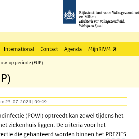
Rijksinstituut voor Volksgezondhe
en Milieu
Ministerie van Volksgezondheid,
Welzijn en Sport
(externe l
International
Contact
Agenda
MijnRIVM
low-up periode (FUP)
P)
um 25-07-2024 | 09:49
dinfectie (POWI) optreedt kan zowel tijdens het
 het ziekenhuis liggen. De criteria voor het
fectie die gehanteerd worden binnen het
PREZIES