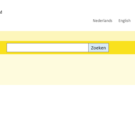
id
Nederlands
English
Zoeken
ink)
Zoeken