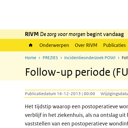
Overslaan en naar de inhoud gaan
Direct naar de hoofdnavigatie
RIVM
De zorg voor morgen
begint vandaag
Onderwerpen
Over RIVM
Publicaties
Home
PREZIES
Incidentieonderzoek POWI
Fol
Follow-up periode (FU
Publicatiedatum 16-12-2013 | 00:00
Wijzigingsdat
Het tijdstip waarop een postoperatieve won
verblijf in het ziekenhuis, als na ontslag uit
vaststellen van een postoperatieve wondin