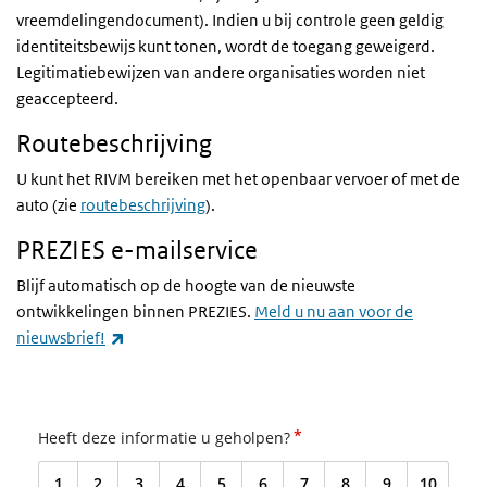
vreemdelingendocument). Indien u bij controle geen geldig
identiteitsbewijs kunt tonen, wordt de toegang geweigerd.
Legitimatiebewijzen van andere organisaties worden niet
geaccepteerd.
Routebeschrijving
U kunt het RIVM bereiken met het openbaar vervoer of met de
auto (zie
routebeschrijving
).
PREZIES e-mailservice
Blijf automatisch op de hoogte van de nieuwste
ontwikkelingen binnen PREZIES.
Meld u nu aan voor de
(externe link)
nieuwsbrief!
*
Heeft deze informatie u geholpen?
1
2
3
4
5
6
7
8
9
10