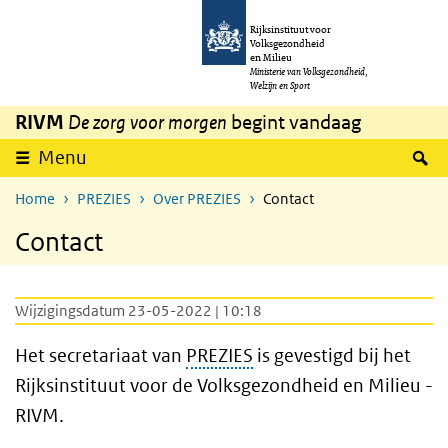
Overslaan en naar de inhoud gaan
Direct naar de hoofdnavigatie
Rijksinstituut voor
Volksgezondheid
en Milieu
Ministerie van Volksgezondheid,
Welzijn en Sport
RIVM
De zorg voor morgen
begint vandaag
Z
Menu
Home
PREZIES
Over PREZIES
Contact
Contact
Wijzigingsdatum 23-05-2022 | 10:18
Het secretariaat van
PREZIES
is gevestigd bij het
Rijksinstituut voor de Volksgezondheid en Milieu -
RIVM.