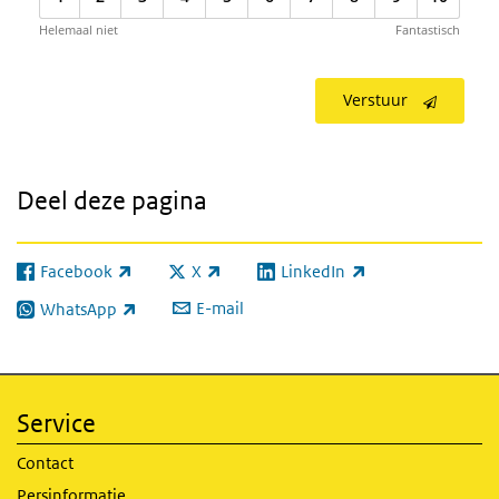
Helemaal niet
Fantastisch
Verstuur
Deel deze pagina
Facebook
X
LinkedIn
(externe link)
(externe link)
(externe link)
E-mail
WhatsApp
(externe link)
Service
Contact
Persinformatie