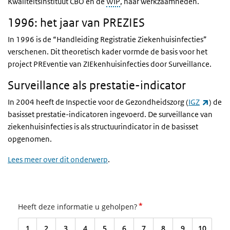
Kwaliteitsinstituut CBO en de
WIP
, haar werkzaamheden.
1996: het jaar van PREZIES
In 1996 is de “Handleiding Registratie Ziekenhuisinfecties”
verschenen. Dit theoretisch kader vormde de basis voor het
project PREventie van ZIEkenhuisinfecties door Surveillance.
Surveillance als prestatie-indicator
(exter
In 2004 heeft de Inspectie voor de Gezondheidszorg (
IGZ
) de
basisset prestatie-indicatoren ingevoerd. De surveillance van
ziekenhuisinfecties is als structuurindicator in de basisset
opgenomen.
Lees meer over dit onderwerp
.
*
Heeft deze informatie u geholpen?
1
2
3
4
5
6
7
8
9
10