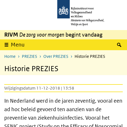
Overslaan en naar de inhoud gaan
Direct naar de hoofdnavigatie
Rijksinstituut voor
Volksgezondheid
en Milieu
Ministerie van Volksgezondheid,
Welzijn en Sport
RIVM
De zorg voor morgen
begint vandaag
Z
Menu
Home
PREZIES
Over PREZIES
Historie PREZIES
Historie PREZIES
Wijzigingsdatum 11-12-2018 | 13:58
In Nederland werd in de jaren zeventig, vooral een
ad hoc beleid gevoerd ten aanzien van de
preventie van ziekenhuisinfecties. Vooral het
SENIC project (
Study on the Efficacy of Nosocomial