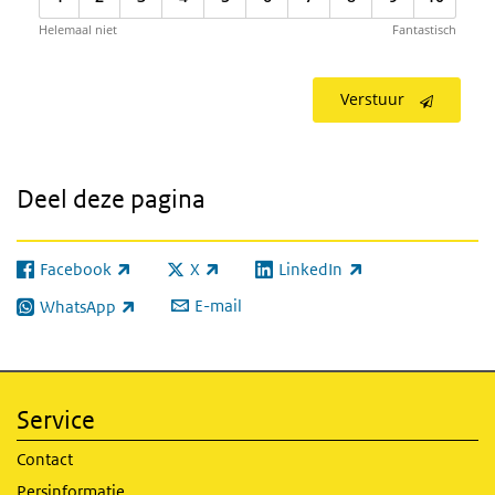
Helemaal niet
Fantastisch
Verstuur
Deel deze pagina
Facebook
X
LinkedIn
(externe link)
(externe link)
(externe link)
E-mail
WhatsApp
(externe link)
Service
Contact
Persinformatie