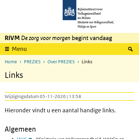
Overslaan en naar de inhoud gaan
Direct naar de hoofdnavigatie
Rijksinstituut voor
Volksgezondheid
en Milieu
Ministerie van Volksgezondheid,
Welzijn en Sport
RIVM
De zorg voor morgen
begint vandaag
Z
Menu
Home
PREZIES
Over PREZIES
Links
Links
Wijzigingsdatum 05-11-2020 | 13:58
Hieronder vindt u een aantal handige links.
Algemeen
(externe link)