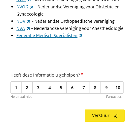
(externe link)
NVOG
- Nederlandse Vereniging voor Obstetrie en
Gynaecologie
(externe link)
NOV
- Nederlandse Orthopaedische Vereniging
(externe link)
NVA
- Nederlandse Vereniging voor Anesthesiologie
(externe link)
Federatie Medisch Specialisten
*
Heeft deze informatie u geholpen?
1
2
3
4
5
6
7
8
9
10
Helemaal niet
Fantastisch
Verstuur