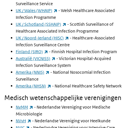
Surveillance Service
(externe link)
UK / Wales (WHAIP)
-
Welsh Healthcare Associated
Infection Programme
(externe link)
UK / Schotland (SSHAIP)
-
Scottish Surveillance of
Healthcare Associated Infection Programme
(externe link)
UK / Noord-Ierland (HISC)
-
Healthcare-Associated
Infection Surveillance Centre
(externe link)
Finland (SIRO)
-
Finnish Hospital Infection Program
(externe link)
Australië (VICNISS)
-
Victorian Hospital-Acquired
Infection Surveillance System
(externe link)
Amerika (NNIS)
-
National Nosocomial Infection
Surveillance
(externe link)
Amerika (NHSN)
-
National Healthcare Safety Network
Medisch wetenschappelijke verenigingen
(externe link)
NvMM
- Nederlandse Vereniging voor Medische
Microbiologie
(externe link)
NVvH
- Nederlandse Vereniging voor Heelkunde
(externe link)
NVIC
- Nederlandse Vereniging voor Intensive Care