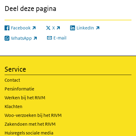
Deel deze pagina
Facebook
X
LinkedIn
(externe link)
(externe link)
(externe link)
E-mail
WhatsApp
(externe link)
Service
Contact
Persinformatie
Werken bij het RIVM
Klachten
Woo-verzoeken bij het RIVM
Zakendoen met het RIVM
Huisregels sociale media