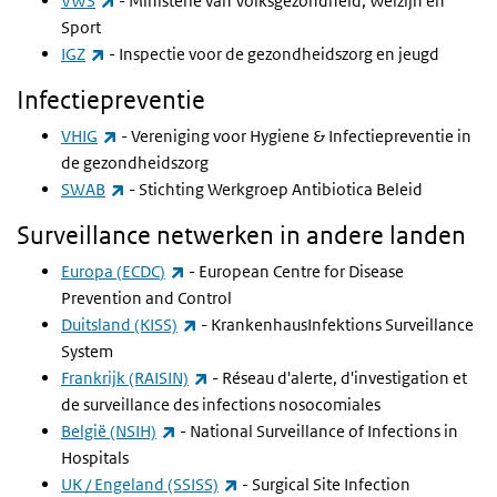
VWS
- Ministerie van Volksgezondheid, Welzijn en
Sport
(externe link)
IGZ
- Inspectie voor de gezondheidszorg en jeugd
Infectiepreventie
(externe link)
VHIG
- Vereniging voor Hygiene & Infectiepreventie in
de gezondheidszorg
(externe link)
SWAB
- Stichting Werkgroep Antibiotica Beleid
Surveillance netwerken in andere landen
(externe link)
Europa (
ECDC
)
-
European Centre for Disease
Prevention and Control
(externe link)
Duitsland (KISS)
-
KrankenhausInfektions Surveillance
System
(externe link)
Frankrijk (RAISIN)
-
Réseau d'alerte, d'investigation et
de surveillance des infections nosocomiales
(externe link)
België (NSIH)
-
National Surveillance of Infections in
Hospitals
(externe link)
UK / Engeland (SSISS)
-
Surgical Site Infection