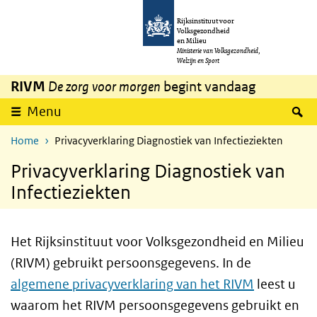
Overslaan en naar de inhoud gaan
Direct naar de hoofdnavigatie
Rijksinstituut voor
Volksgezondheid
en Milieu
Ministerie van Volksgezondheid,
Welzijn en Sport
RIVM
De zorg voor morgen
begint vandaag
Z
Menu
Home
Privacyverklaring Diagnostiek van Infectieziekten
Privacyverklaring Diagnostiek van
Infectieziekten
Het Rijksinstituut voor Volksgezondheid en Milieu
(RIVM) gebruikt persoonsgegevens. In de
algemene privacyverklaring van het RIVM
leest u
waarom het RIVM persoonsgegevens gebruikt en