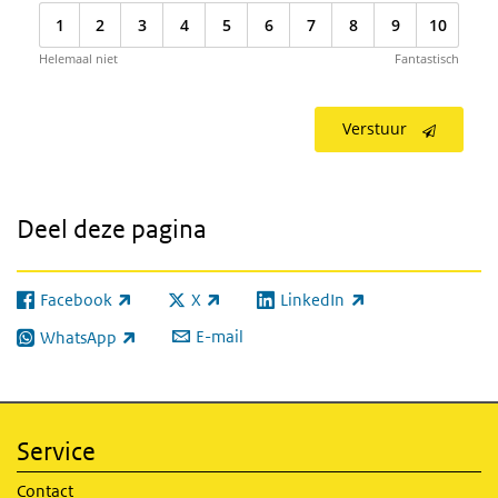
1
2
3
4
5
6
7
8
9
10
Helemaal niet
Fantastisch
Verstuur
Deel deze pagina
Facebook
X
LinkedIn
(externe link)
(externe link)
(externe link)
E-mail
WhatsApp
(externe link)
Service
Contact