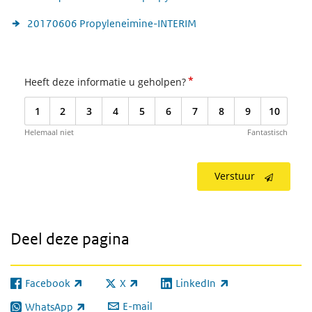
20170606 Propyleneimine-INTERIM
*
Heeft deze informatie u geholpen?
1
2
3
4
5
6
7
8
9
10
Helemaal niet
Fantastisch
Verstuur
Deel deze pagina
Facebook
X
LinkedIn
(externe link)
(externe link)
(externe link)
E-mail
WhatsApp
(externe link)