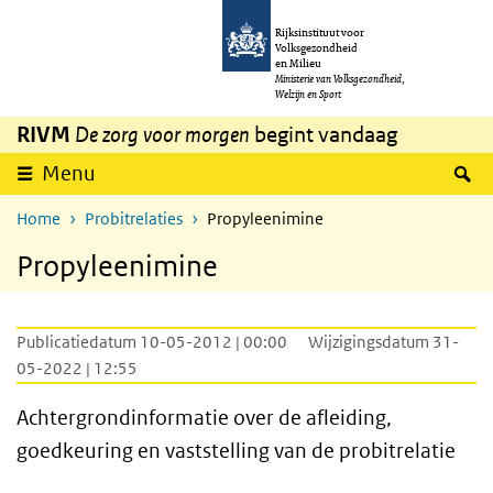
Overslaan en naar de inhoud gaan
Direct naar de hoofdnavigatie
Rijksinstituut voor
Volksgezondheid
en Milieu
Ministerie van Volksgezondheid,
Welzijn en Sport
RIVM
De zorg voor morgen
begint vandaag
Z
Menu
Home
Probitrelaties
Propyleenimine
Propyleenimine
Publicatiedatum 10-05-2012 | 00:00
Wijzigingsdatum 31-
05-2022 | 12:55
Achtergrondinformatie over de afleiding,
goedkeuring en vaststelling van de probitrelatie