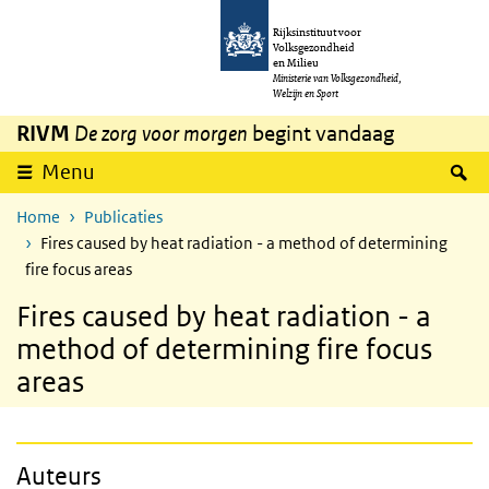
Overslaan en naar de inhoud gaan
Direct naar de hoofdnavigatie
Rijksinstituut voor
Volksgezondheid
en Milieu
Ministerie van Volksgezondheid,
Welzijn en Sport
RIVM
De zorg voor morgen
begint vandaag
Z
Menu
Home
Publicaties
Fires caused by heat radiation - a method of determining
fire focus areas
Fires caused by heat radiation - a
method of determining fire focus
areas
Auteurs