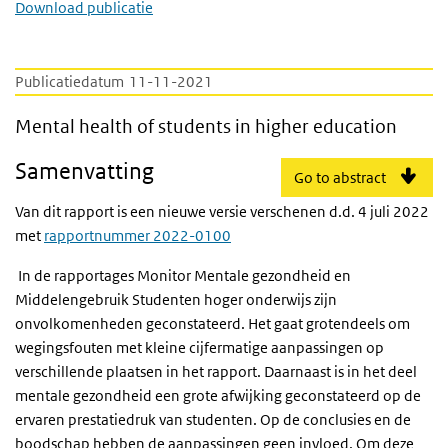
Download publicatie
Publicatiedatum
11-11-2021
Mental health of students in higher educat
Mental health of students in higher education
Samenvatting
Go to abstract
Van dit rapport is een nieuwe versie verschenen d.d. 4 juli 2022
met
rapportnummer 2022-0100
In de rapportages Monitor Mentale gezondheid en
Middelengebruik Studenten hoger onderwijs zijn
onvolkomenheden geconstateerd. Het gaat grotendeels om
wegingsfouten met kleine cijfermatige aanpassingen op
verschillende plaatsen in het rapport. Daarnaast is in het deel
mentale gezondheid een grote afwijking geconstateerd op de
ervaren prestatiedruk van studenten. Op de conclusies en de
boodschap hebben de aanpassingen geen invloed. Om deze