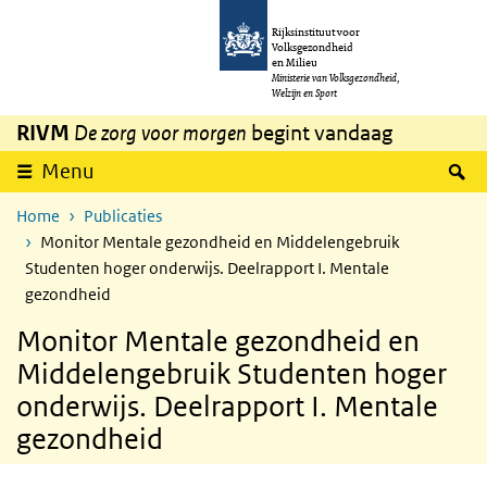
Overslaan en naar de inhoud gaan
Direct naar de hoofdnavigatie
Rijksinstituut voor
Volksgezondheid
en Milieu
Ministerie van Volksgezondheid,
Welzijn en Sport
RIVM
De zorg voor morgen
begint vandaag
Z
Menu
Home
Publicaties
Monitor Mentale gezondheid en Middelengebruik
Studenten hoger onderwijs. Deelrapport I. Mentale
gezondheid
Monitor Mentale gezondheid en
Middelengebruik Studenten hoger
onderwijs. Deelrapport I. Mentale
gezondheid