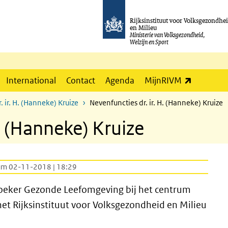
Rijksinstituut voor Volksgezondhe
en Milieu
Ministerie van Volksgezondheid,
Welzijn en Sport
(externe l
International
Contact
Agenda
MijnRIVM
r. ir. H. (Hanneke) Kruize
Nevenfuncties dr. ir. H. (Hanneke) Kruize
H. (Hanneke) Kruize
um 02-11-2018 | 18:29
oeker Gezonde Leefomgeving bij het centrum
t Rijksinstituut voor Volksgezondheid en Milieu