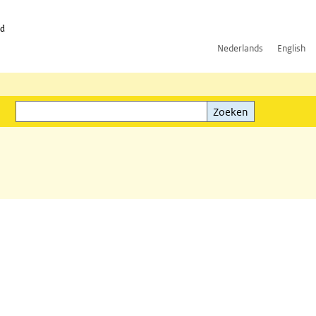
id
Nederlands
English
Zoeken
ink)
Zoeken