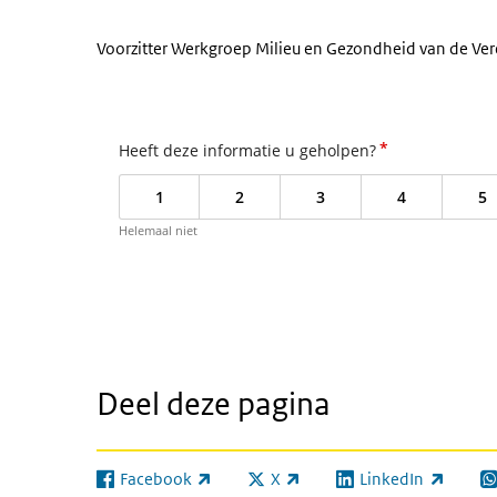
Voorzitter Werkgroep Milieu en Gezondheid van de Ve
*
Heeft deze informatie u geholpen?
1
2
3
4
5
Helemaal niet
Deel deze pagina
Facebook
X
LinkedIn
(externe link)
(externe link)
(externe link)
(e