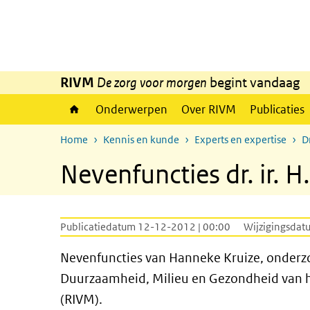
Overslaan en naar de inhoud gaan
Direct naar de hoofdnavigatie
RIVM
De zorg voor morgen
begint vandaag
Onderwerpen
Over RIVM
Publicaties
Home
Kennis en kunde
Experts en expertise
D
Nevenfuncties dr. ir. 
Publicatiedatum 12-12-2012 | 00:00
Wijzigingsdat
Nevenfuncties van Hanneke Kruize, onderz
Duurzaamheid, Milieu en Gezondheid van he
(RIVM).