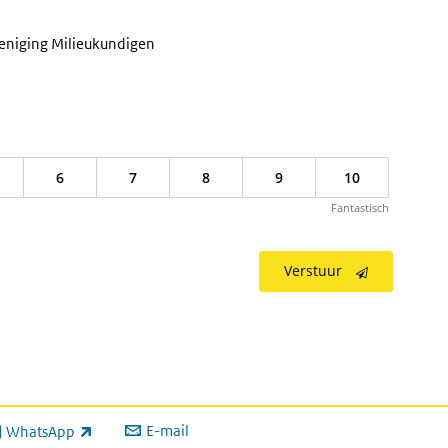
reniging Milieukundigen
6
7
8
9
10
Fantastisch
Verstuur
E-mail
WhatsApp
xterne link)