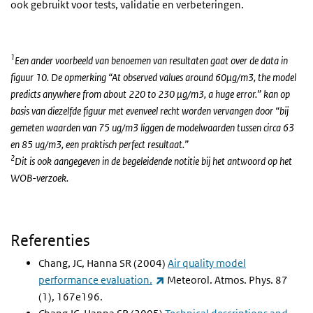
ook gebruikt voor tests, validatie en verbeteringen.
1
Een ander voorbeeld van benoemen van resultaten gaat over de data in
figuur 10. De opmerking “At observed values around 60μg/m3, the model
predicts anywhere from about 220 to 230 μg/m3, a huge error.” kan op
basis van diezelfde figuur met evenveel recht worden vervangen door “bij
gemeten waarden van 75 ug/m3 liggen de modelwaarden tussen circa 63
en 85 ug/m3, een praktisch perfect resultaat.”
2
Dit is ook aangegeven in de begeleidende notitie bij het antwoord op het
WOB-verzoek.
Referenties
Chang, JC, Hanna SR (2004)
Air quality model
(externe link)
performance evaluation.
Meteorol. Atmos. Phys. 87
(1), 167e196.