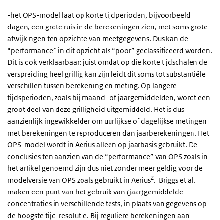
-het OPS-model laat op korte tijdperioden, bijvoorbeeld
dagen, een grote ruis in de berekeningen zien, met soms grote
afwijkingen ten opzichte van meetgegevens. Dus kan de
“performance” in dit opzicht als “poor” geclassificeerd worden.
Dit is ook verklaarbaar: juist omdat op die korte tijdschalen de
verspreiding heel grillig kan zijn leidt dit soms tot substantiële
verschillen tussen berekening en meting. Op langere
tijdsperioden, zoals bij maand- of jaargemiddelden, wordt een
groot deel van deze grilligheid uitgemiddeld. Het is dus
aanzienlijk ingewikkelder om uurlijkse of dagelijkse metingen
met berekeningen te reproduceren dan jaarberekeningen. Het
OPS-model wordt in Aerius alleen op jaarbasis gebruikt. De
conclusies ten aanzien van de “performance” van OPS zoals in
het artikel genoemd zijn dus niet zonder meer geldig voor de
2
modelversie van OPS zoals gebruikt in Aerius
. Briggs et al.
maken een punt van het gebruik van (jaar)gemiddelde
concentraties in verschillende tests, in plaats van gegevens op
de hoogste tijd-resolutie. Bij reguliere berekeningen aan