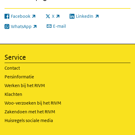
Facebook
X
LinkedIn
(externe link)
(externe link)
(externe link)
E-mail
WhatsApp
(externe link)
Service
Contact
Persinformatie
Werken bij het RIVM
Klachten
Woo-verzoeken bij het RIVM
Zakendoen met het RIVM
Huisregels sociale media