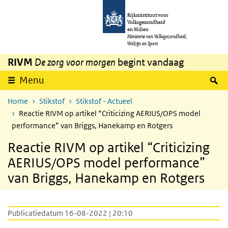
Overslaan en naar de inhoud gaan
Direct naar de hoofdnavigatie
Rijksinstituut voor
Volksgezondheid
en Milieu
Ministerie van Volksgezondheid,
Welzijn en Sport
RIVM
De zorg voor morgen
begint vandaag
Z
Menu
Home
Stikstof
Stikstof - Actueel
Reactie RIVM op artikel “Criticizing AERIUS/OPS model
performance” van Briggs, Hanekamp en Rotgers
Reactie RIVM op artikel “Criticizing
AERIUS/OPS model performance”
van Briggs, Hanekamp en Rotgers
Publicatiedatum 16-08-2022 | 20:10