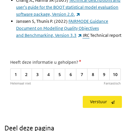
Chang JC, Hanna SR (2005)
Technical descriptions and
user’s guide for the BOOT statistical model evaluation
(externe link)
software package, Version 2.0.
Janssen S, Thunis P. (2022)
FAIRMODE Guidance
Document on Modelling Quality Objectives
(externe link)
and Benchmarking. Version 3.3
JRC
Technical report
*
Heeft deze informatie u geholpen?
1
2
3
4
5
6
7
8
9
10
Helemaal niet
Fantastisch
Verstuur
Deel deze pagina