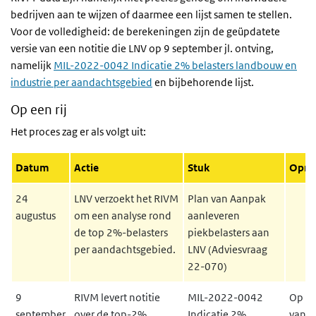
bedrijven aan te wijzen of daarmee een lijst samen te stellen.
Voor de volledigheid: de berekeningen zijn de geüpdatete
versie van een notitie die LNV op 9 september jl. ontving,
namelijk
MIL-2022-0042 Indicatie 2% belasters landbouw en
industrie per aandachtsgebied
en bijbehorende lijst.
Op een rij
Het proces zag er als volgt uit:
Datum
Actie
Stuk
Opme
24
LNV verzoekt het RIVM
Plan van Aanpak
augustus
om een analyse rond
aanleveren
de top 2%-belasters
piekbelasters aan
per aandachtsgebied.
LNV (Adviesvraag
22-070)
9
RIVM levert notitie
MIL-2022-0042
Op ba
september
over de top-2%
Indicatie 2%
van 