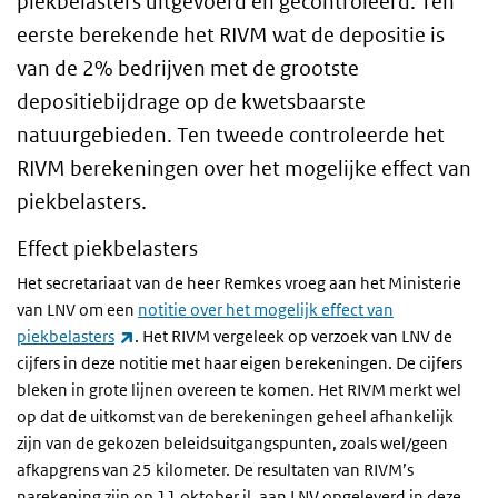
piekbelasters uitgevoerd en gecontroleerd. Ten
eerste berekende het RIVM wat de depositie is
van de 2% bedrijven met de grootste
depositiebijdrage op de kwetsbaarste
natuurgebieden. Ten tweede controleerde het
RIVM berekeningen over het mogelijke effect van
piekbelasters.
Effect piekbelasters
Het secretariaat van de heer Remkes vroeg aan het Ministerie
van LNV om een
notitie over het mogelijk effect van
(externe link)
piekbelasters
. Het RIVM vergeleek op verzoek van LNV de
cijfers in deze notitie met haar eigen berekeningen. De cijfers
bleken in grote lijnen overeen te komen. Het RIVM merkt wel
op dat de uitkomst van de berekeningen geheel afhankelijk
zijn van de gekozen beleidsuitgangspunten, zoals wel/geen
afkapgrens van 25 kilometer. De resultaten van RIVM’s
narekening zijn op 11 oktober jl. aan LNV opgeleverd in deze