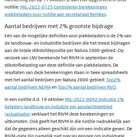
notitie:
MIL-2022-0125 Controleren berekeningen
piekbelasters voor notitie aan secretariaat Remkes
.
Aantal bedrijven met 2% grootste bijdrage
Eén van de mogelijke definities voor piekbelasters is de 2% van
de landbouw- en industriële bedrijven die het meest bijdragen
aan de totale stikstofdepositie per Natura 2000-gebied. Op
verzoek van LNV berekende het RIVM in september de
stikstofbelasting van deze definitie van piekbelasters. De
resultaten van deze berekeningen staan in twee spreadsheets
met het aantal bedrijven per Natura 2000-gebied:
Top2%
aantal bedrijven NEMA
en
Top2% aantal bedrijven RVO
.
In een notitie d.d. 19 oktober
MIL-2022-0042 Indicatie 2%
belasters landbouw en industrie per aandachtsgebied
(actualisatie)
verklaart het RIVM deze berekeningen en
uitkomsten. Ook geeft het RIVM in die notitie nadrukkelijk aan
dat de gegevens alleen geschikt zijn om een indicatie geven. De
RIVM-data zijn namelijk niet precies genoeg om individuele