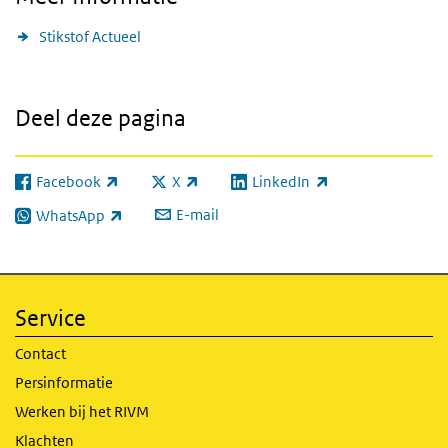
Stikstof Actueel
Deel deze pagina
Facebook
X
LinkedIn
(externe link)
(externe link)
(externe link)
E-mail
WhatsApp
(externe link)
Service
Contact
Persinformatie
Werken bij het RIVM
Klachten