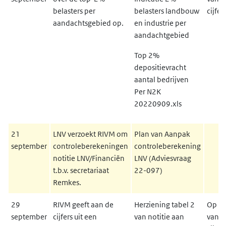
belasters per
belasters landbouw
cijfer
aandachtsgebied op.
en industrie per
aandachtgebied
Top 2%
depositievracht
aantal bedrijven
Per N2K
20220909.xls
21
LNV verzoekt RIVM om
Plan van Aanpak
september
controleberekeningen
controleberekening
notitie LNV/Financiën
LNV (Adviesvraag
t.b.v. secretariaat
22-097)
Remkes.
29
RIVM geeft aan de
Herziening tabel 2
Op ba
september
cijfers uit een
van notitie aan
van 