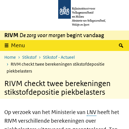
Overslaan en naar de inhoud gaan
Direct naar de hoofdnavigatie
Rijksinstituut voor
Volksgezondheid
en Milieu
Ministerie van Volksgezondheid,
Welzijn en Sport
RIVM
De zorg voor morgen
begint vandaag
Z
Menu
Home
Stikstof
Stikstof - Actueel
RIVM checkt twee berekeningen stikstofdepositie
piekbelasters
RIVM checkt twee berekeningen
stikstofdepositie piekbelasters
Op verzoek van het Ministerie van
LNV
heeft het
RIVM verschillende berekeningen over