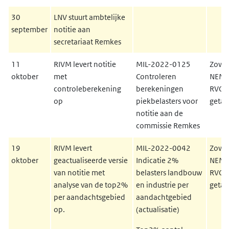
30
LNV stuurt ambtelijke
september
notitie aan
secretariaat Remkes
11
RIVM levert notitie
MIL-2022-0125
Zowe
oktober
met
Controleren
NEMA 
controleberekening
berekeningen
RVO-
op
piekbelasters voor
getal
notitie aan de
commissie Remkes
19
RIVM levert
MIL-2022-0042
Zowe
oktober
geactualiseerde versie
Indicatie 2%
NEMA 
van notitie met
belasters landbouw
RVO-
analyse van de top2%
en industrie per
getal
per aandachtsgebied
aandachtgebied
op.
(actualisatie)