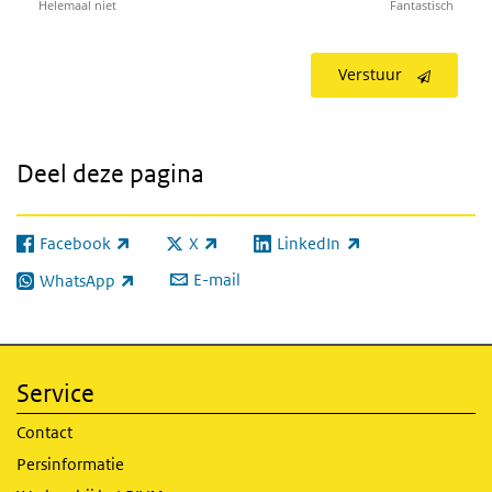
Helemaal niet
Fantastisch
Verstuur
Deel deze pagina
Facebook
X
LinkedIn
(externe link)
(externe link)
(externe link)
E-mail
WhatsApp
(externe link)
Service
Contact
Persinformatie