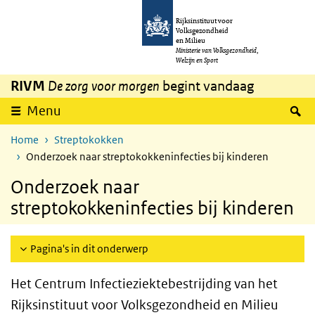
Overslaan en naar de inhoud gaan
Direct naar de hoofdnavigatie
Rijksinstituut voor
Volksgezondheid
en Milieu
Ministerie van Volksgezondheid,
Welzijn en Sport
RIVM
De zorg voor morgen
begint vandaag
Z
Menu
Home
Streptokokken
Onderzoek naar streptokokkeninfecties bij kinderen
Onderzoek naar
streptokokkeninfecties bij kinderen
Pagina's in dit onderwerp
Het Centrum Infectieziektebestrijding van het
Rijksinstituut voor Volksgezondheid en Milieu