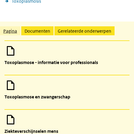
Toxoplasmosis
Gerelateerde inhoud
Pagina
Documenten
Gerelateerde onderwerpen
Toxoplasmose - informatie voor professionals
Toxoplasmose en zwangerschap
Ziekteverschijnselen mens