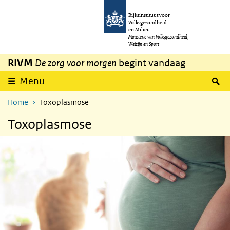
Overslaan en naar de inhoud gaan
Direct naar de hoofdnavigatie
Rijksinstituut voor
Volksgezondheid
en Milieu
Ministerie van Volksgezondheid,
Welzijn en Sport
RIVM
De zorg voor morgen
begint vandaag
Z
Menu
Home
Toxoplasmose
Toxoplasmose