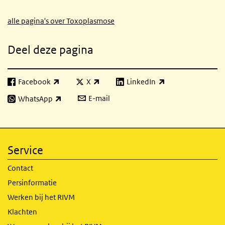
alle pagina's over Toxoplasmose
Deel deze pagina
Facebook
X
LinkedIn
(externe link)
(externe link)
(externe link)
E-mail
WhatsApp
(externe link)
Service
Contact
Persinformatie
Werken bij het RIVM
Klachten