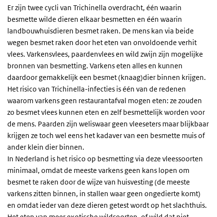
Er zijn twee cycli van Trichinella overdracht, één waarin
besmette wilde dieren elkaar besmetten en één waarin
landbouwhuisdieren besmet raken. De mens kan via beide
wegen besmet raken door het eten van onvoldoende verhit
vlees. Varkensvlees, paardenvlees en wild zwijn zijn mogelijke
bronnen van besmetting. Varkens eten alles en kunnen
daardoor gemakkelijk een besmet (knaag)dier binnen krijgen.
Het risico van Trichinella-infecties is één van de redenen
waarom varkens geen restaurantafval mogen eten: ze zouden
zo besmet vlees kunnen eten en zelf besmettelijk worden voor
de mens. Paarden zijn weliswaar geen vleeseters maar blijkbaar
krijgen ze toch wel eens het kadaver van een besmette muis of
ander klein dier binnen.
In Nederland is het risico op besmetting via deze vleessoorten
minimaal, omdat de meeste varkens geen kans lopen om
besmet te raken door de wijze van huisvesting (de meeste
varkens zitten binnen, in stallen waar geen ongedierte komt)
en omdat ieder van deze dieren getest wordt op het slachthuis.
Het eten van meer exotische wildsoorten, of wild dat niet