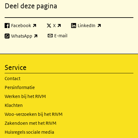
Deel deze pagina
Facebook
X
LinkedIn
(externe link)
(externe link)
(externe link)
E-mail
WhatsApp
(externe link)
Service
Contact
Persinformatie
Werken bij het RIVM
Klachten
Woo-verzoeken bij het RIVM
Zakendoen met het RIVM
Huisregels sociale media