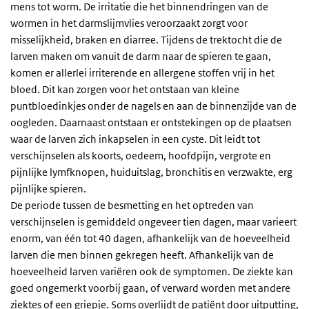
mens tot worm. De irritatie die het binnendringen van de
wormen in het darmslijmvlies veroorzaakt zorgt voor
misselijkheid, braken en diarree. Tijdens de trektocht die de
larven maken om vanuit de darm naar de spieren te gaan,
komen er allerlei irriterende en allergene stoffen vrij in het
bloed. Dit kan zorgen voor het ontstaan van kleine
puntbloedinkjes onder de nagels en aan de binnenzijde van de
oogleden. Daarnaast ontstaan er ontstekingen op de plaatsen
waar de larven zich inkapselen in een cyste. Dit leidt tot
verschijnselen als koorts, oedeem, hoofdpijn, vergrote en
pijnlijke lymfknopen, huiduitslag, bronchitis en verzwakte, erg
pijnlijke spieren.
De periode tussen de besmetting en het optreden van
verschijnselen is gemiddeld ongeveer tien dagen, maar varieert
enorm, van één tot 40 dagen, afhankelijk van de hoeveelheid
larven die men binnen gekregen heeft. Afhankelijk van de
hoeveelheid larven variëren ook de symptomen. De ziekte kan
goed ongemerkt voorbij gaan, of verward worden met andere
ziektes of een griepje. Soms overlijdt de patiënt door uitputting,