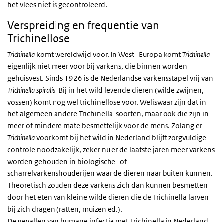
het vlees niet is gecontroleerd.
Verspreiding en frequentie van
Trichinellose
Trichinella
komt wereldwijd voor. In West- Europa komt
Trichinella
eigenlijk niet meer voor bij varkens, die binnen worden
gehuisvest. Sinds 1926 is de Nederlandse varkensstapel vrij van
Trichinella
spiralis
. Bij in het wild levende dieren (wilde zwijnen,
vossen) komt nog wel trichinellose voor. Weliswaar zijn dat in
het algemeen andere Trichinella-soorten, maar ook die zijn in
meer of mindere mate besmettelijk voor de mens. Zolang er
Trichinella
voorkomt bij het wild in Nederland blijft zorgvuldige
controle noodzakelijk, zeker nu er de laatste jaren meer varkens
worden gehouden in biologische- of
scharrelvarkenshouderijen waar de dieren naar buiten kunnen.
Theoretisch zouden deze varkens zich dan kunnen besmetten
door het eten van kleine wilde dieren die de Trichinella larven
bij zich dragen (ratten, muizen ed.).
De gevallen van humane infectie met Trichinella in Nederland