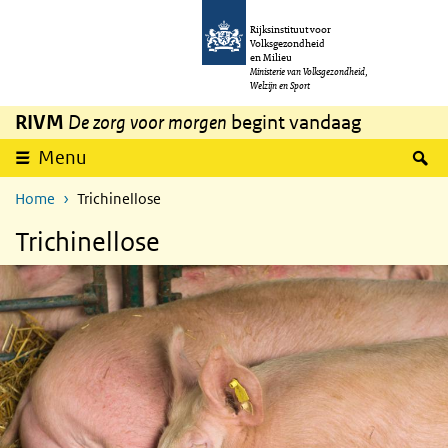
Overslaan en naar de inhoud gaan
Direct naar de hoofdnavigatie
Rijksinstituut voor
Volksgezondheid
en Milieu
Ministerie van Volksgezondheid,
Welzijn en Sport
RIVM
De zorg voor morgen
begint vandaag
Z
Menu
Home
Trichinellose
Trichinellose