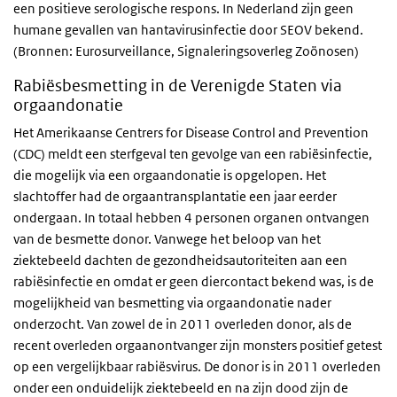
een positieve serologische respons. In Nederland zijn geen
humane gevallen van hantavirusinfectie door SEOV bekend.
(Bronnen: Eurosurveillance, Signaleringsoverleg Zoönosen)
Rabiësbesmetting in de Verenigde Staten via
orgaandonatie
Het Amerikaanse Centrers for Disease Control and Prevention
(CDC) meldt een sterfgeval ten gevolge van een rabiësinfectie,
die mogelijk via een orgaandonatie is opgelopen. Het
slachtoffer had de orgaantransplantatie een jaar eerder
ondergaan. In totaal hebben 4 personen organen ontvangen
van de besmette donor. Vanwege het beloop van het
ziektebeeld dachten de gezondheidsautoriteiten aan een
rabiësinfectie en omdat er geen diercontact bekend was, is de
mogelijkheid van besmetting via orgaandonatie nader
onderzocht. Van zowel de in 2011 overleden donor, als de
recent overleden orgaanontvanger zijn monsters positief getest
op een vergelijkbaar rabiësvirus. De donor is in 2011 overleden
onder een onduidelijk ziektebeeld en na zijn dood zijn de