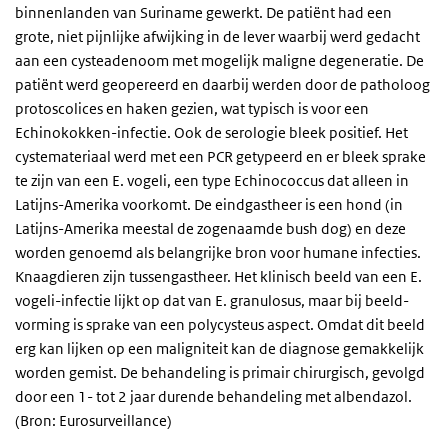
binnenlanden van Suriname gewerkt. De patiënt had een
grote, niet pijnlijke afwijking in de lever waarbij werd gedacht
aan een cysteadenoom met mogelijk maligne degeneratie. De
patiënt werd geopereerd en daarbij werden door de patholoog
protoscolices en haken gezien, wat typisch is voor een
Echinokokken-infectie. Ook de serologie bleek positief. Het
cystemateriaal werd met een PCR getypeerd en er bleek sprake
te zijn van een E. vogeli, een type Echinococcus dat alleen in
Latijns-Amerika voorkomt. De eindgastheer is een hond (in
Latijns-Amerika meestal de zogenaamde bush dog) en deze
worden genoemd als belangrijke bron voor humane infecties.
Knaagdieren zijn tussengastheer. Het klinisch beeld van een E.
vogeli-infectie lijkt op dat van E. granulosus, maar bij beeld-
vorming is sprake van een polycysteus aspect. Omdat dit beeld
erg kan lijken op een maligniteit kan de diagnose gemakkelijk
worden gemist. De behandeling is primair chirurgisch, gevolgd
door een 1- tot 2 jaar durende behandeling met albendazol.
(Bron: Eurosurveillance)