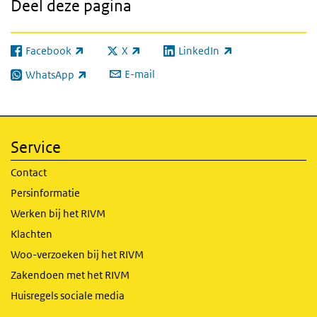
Deel deze pagina
Facebook
X
LinkedIn
(externe link)
(externe link)
(externe link)
E-mail
WhatsApp
(externe link)
Service
Contact
Persinformatie
Werken bij het RIVM
Klachten
Woo-verzoeken bij het RIVM
Zakendoen met het RIVM
Huisregels sociale media