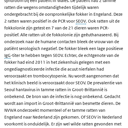
syndroom bij een patiënt in Wales. De patiënt had 2 tamme
ratten die wegens omstandigheden tijdelijk waren
ondergebracht bij de oorspronkelijke fokker in Engeland. Deze
2 ratten waren positief in de PCR voor
SEOV
. Ook ratten uit de
fokkolonie zijn getest en 7 van de 21 dieren waren PCR-
positief. Alle ratten uit de fokkolonie zijn geëuthanaseerd. Bij
onderzoek naar de humane contacten bleek de vrouw van de
patiënt serologisch negatief. De fokker bleek een lage positieve
IgG
-titer te hebben tegen SEOV. Echter, de echtgenote van de
fokker had eind 2011 in het ziekenhuis gelegen met een
ongediagnosticeerde infectie die acuut nierfalen had
veroorzaakt en trombocytopenie. Nu wordt aangenomen dat
het klinisch beeld is veroorzaakt door SEOV. De prevalentie van
Seoul hantavirus in tamme ratten in Groot-Brittannië is
onbekend. De bron van de infectie is nog onbekend. Gedacht
wordt aan import in Groot-Brittannië van besmette dieren. De
NVWA onderzoekt momenteel of er tamme ratten van
Engeland naar Nederland zijn gekomen. Of SEOV in Nederland
voorkomt is onduidelijk. Er zijn wel wilde ratten gevonden met