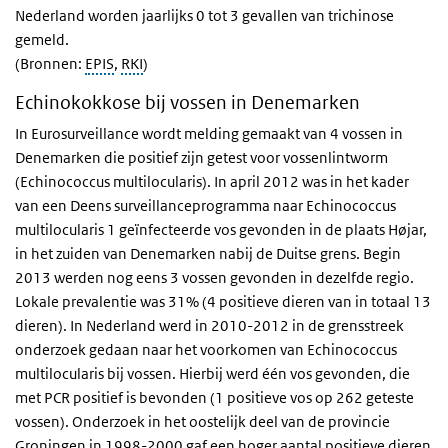
Nederland worden jaarlijks 0 tot 3 gevallen van trichinose
gemeld.
(Bronnen:
EPIS
,
RKI
)
Echinokokkose bij vossen in Denemarken
In Eurosurveillance wordt melding gemaakt van 4 vossen in
Denemarken die positief zijn getest voor vossenlintworm
(Echinococcus multilocularis). In april 2012 was in het kader
van een Deens surveillanceprogramma naar Echinococcus
multilocularis 1 geïnfecteerde vos gevonden in de plaats Højar,
in het zuiden van Denemarken nabij de Duitse grens. Begin
2013 werden nog eens 3 vossen gevonden in dezelfde regio.
Lokale prevalentie was 31% (4 positieve dieren van in totaal 13
dieren). In Nederland werd in 2010-2012 in de grensstreek
onderzoek gedaan naar het voorkomen van Echinococcus
multilocularis bij vossen. Hierbij werd één vos gevonden, die
met PCR positief is bevonden (1 positieve vos op 262 geteste
vossen). Onderzoek in het oostelijk deel van de provincie
Groningen in 1998-2000 gaf een hoger aantal positieve dieren