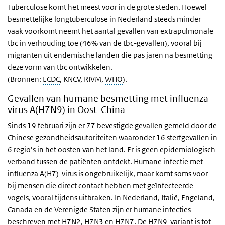
Tuberculose komt het meest voor in de grote steden. Hoewel
besmettelijke longtuberculose in Nederland steeds minder
vaak voorkomt neemt het aantal gevallen van extrapulmonale
tbc in verhouding toe (46% van de tbc-gevallen), vooral bij
migranten uit endemische landen die pas jaren na besmetting
deze vorm van tbc ontwikkelen.
(Bronnen:
ECDC
, KNCV, RIVM,
WHO
).
Gevallen van humane besmetting met influenza-
virus A(H7N9) in Oost-China
Sinds 19 februari zijn er 77 bevestigde gevallen gemeld door de
Chinese gezondheidsautoriteiten waaronder 16 sterfgevallen in
6 regio’s in het oosten van het land. Er is geen epidemiologisch
verband tussen de patiënten ontdekt. Humane infectie met
influenza A(H7)-virus is ongebruikelijk, maar komt soms voor
bij mensen die direct contact hebben met geïnfecteerde
vogels, vooral tijdens uitbraken. In Nederland, Italië, Engeland,
Canada en de Verenigde Staten zijn er humane infecties
beschreven met H7N2, H7N3 en H7N7. De H7N9-variant is tot