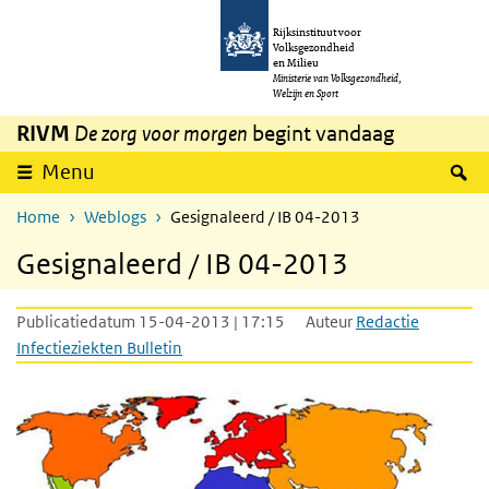
Overslaan en naar de inhoud gaan
Direct naar de hoofdnavigatie
Rijksinstituut voor
Volksgezondheid
en Milieu
Ministerie van Volksgezondheid,
Welzijn en Sport
RIVM
De zorg voor morgen
begint vandaag
Z
Menu
Home
Weblogs
Gesignaleerd / IB 04-2013
Gesignaleerd / IB 04-2013
Publicatiedatum 15-04-2013 | 17:15
Auteur
Redactie
Infectieziekten Bulletin