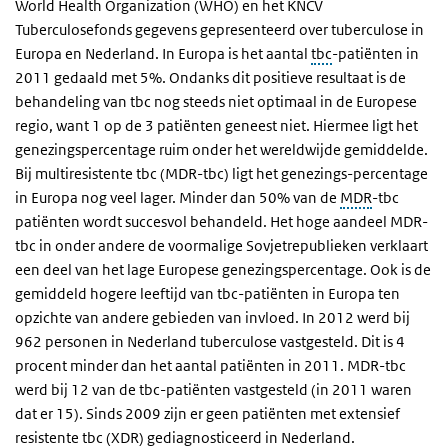
World Health Organization (WHO) en het KNCV
Tuberculosefonds gegevens gepresenteerd over tuberculose in
Europa en Nederland. In Europa is het aantal
tbc
-patiënten in
2011 gedaald met 5%. Ondanks dit positieve resultaat is de
behandeling van tbc nog steeds niet optimaal in de Europese
regio, want 1 op de 3 patiënten geneest niet. Hiermee ligt het
genezingspercentage ruim onder het wereldwijde gemiddelde.
Bij multiresistente tbc (MDR-tbc) ligt het genezings-percentage
in Europa nog veel lager. Minder dan 50% van de
MDR
-tbc
patiënten wordt succesvol behandeld. Het hoge aandeel MDR-
tbc in onder andere de voormalige Sovjetrepublieken verklaart
een deel van het lage Europese genezingspercentage. Ook is de
gemiddeld hogere leeftijd van tbc-patiënten in Europa ten
opzichte van andere gebieden van invloed. In 2012 werd bij
962 personen in Nederland tuberculose vastgesteld. Dit is 4
procent minder dan het aantal patiënten in 2011. MDR-tbc
werd bij 12 van de tbc-patiënten vastgesteld (in 2011 waren
dat er 15). Sinds 2009 zijn er geen patiënten met extensief
resistente tbc (XDR) gediagnosticeerd in Nederland.