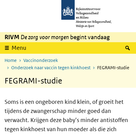
Overslaan en naar de inhoud gaan
Direct naar de hoofdnavigatie
Rijksinstituut voor
Volksgezondheid
en Milieu
Ministerie van Volksgezondheid,
Welzijn en Sport
RIVM
De zorg voor morgen
begint vandaag
Z
Menu
Home
Vaccinonderzoek
Onderzoek naar vaccin tegen kinkhoest
FEGRAMI-studie
FEGRAMI-studie
Soms is een ongeboren kind klein, of groeit het
tijdens de zwangerschap minder goed dan
verwacht. Krijgen deze baby’s minder antistoffen
tegen kinkhoest van hun moeder als die zich