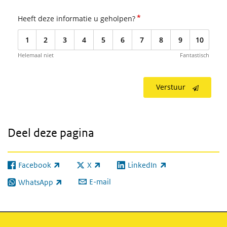
*
Heeft deze informatie u geholpen?
1
2
3
4
5
6
7
8
9
10
Helemaal niet
Fantastisch
Verstuur
Deel deze pagina
Facebook
X
LinkedIn
(externe link)
(externe link)
(externe link)
E-mail
WhatsApp
(externe link)