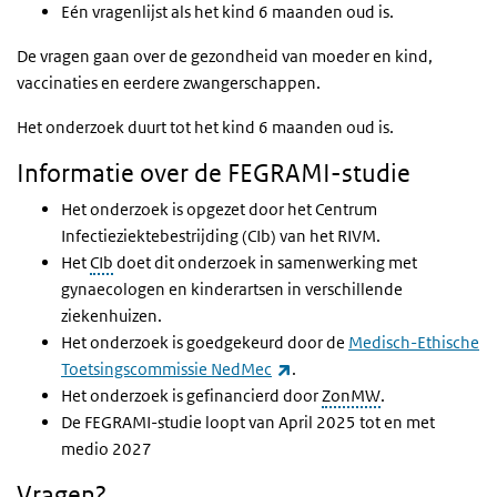
Eén vragenlijst als het kind 6 maanden oud is.
De vragen gaan over de gezondheid van moeder en kind,
vaccinaties en eerdere zwangerschappen.
Het onderzoek duurt tot het kind 6 maanden oud is.
Informatie over de FEGRAMI-studie
Het onderzoek is opgezet door het Centrum
Infectieziektebestrijding (CIb) van het RIVM.
Het
CIb
doet dit onderzoek in samenwerking met
gynaecologen en kinderartsen in verschillende
ziekenhuizen.
Het onderzoek is goedgekeurd door de
Medisch-Ethische
(externe link)
Toetsingscommissie NedMec
.
Het onderzoek is gefinancierd door
ZonMW
.
De FEGRAMI-studie loopt van April 2025 tot en met
medio 2027
Vragen?