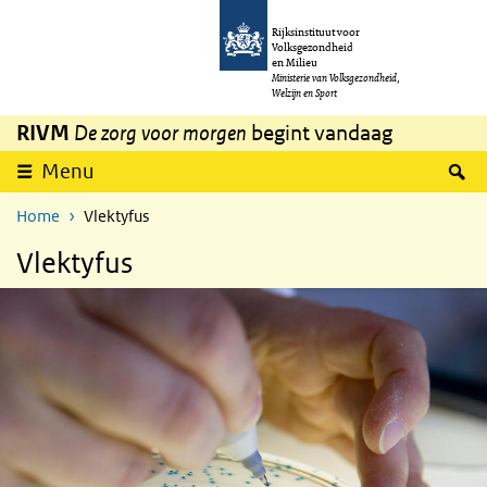
Overslaan en naar de inhoud gaan
Direct naar de hoofdnavigatie
Rijksinstituut voor
Volksgezondheid
en Milieu
Ministerie van Volksgezondheid,
Welzijn en Sport
RIVM
De zorg voor morgen
begint vandaag
Z
Menu
Home
Vlektyfus
Vlektyfus