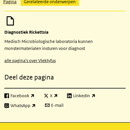
Gerelateerde inhoud
Pagina
Gerelateerde onderwerpen
Diagnostiek Rickettsia
Medisch Microbiologische laboratoria kunnen
monstermaterialen insturen voor diagnost
alle pagina's over Vlektyfus
Deel deze pagina
Facebook
X
LinkedIn
(externe link)
(externe link)
(externe link)
E-mail
WhatsApp
(externe link)