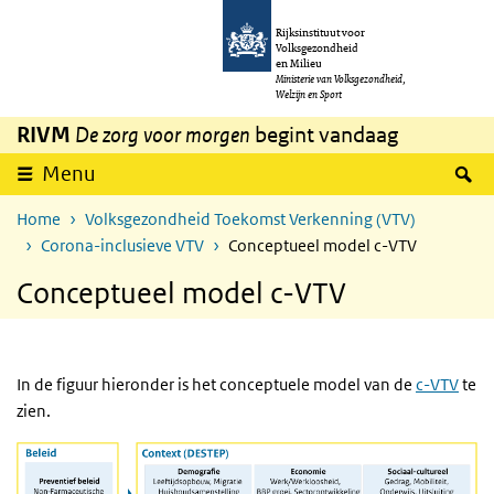
Overslaan en naar de inhoud gaan
Direct naar de hoofdnavigatie
Rijksinstituut voor
Volksgezondheid
en Milieu
Ministerie van Volksgezondheid,
Welzijn en Sport
RIVM
De zorg voor morgen
begint vandaag
Z
Menu
Home
Volksgezondheid Toekomst Verkenning (VTV)
Corona-inclusieve VTV
Conceptueel model c-VTV
Conceptueel model c-VTV
In de figuur hieronder is het conceptuele model van de
c-VTV
te
zien.