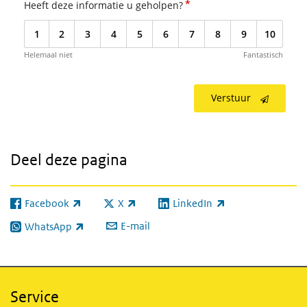
*
Heeft deze informatie u geholpen?
1
2
3
4
5
6
7
8
9
10
Helemaal niet
Fantastisch
Verstuur
Deel deze pagina
Facebook
X
LinkedIn
(externe link)
(externe link)
(externe link)
E-mail
WhatsApp
(externe link)
Service