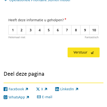
*
Heeft deze informatie u geholpen?
1
2
3
4
5
6
7
8
9
10
Helemaal niet
Fantastisch
Verstuur
Deel deze pagina
Facebook
X
LinkedIn
(externe link)
(externe link)
(externe link)
E-mail
WhatsApp
(externe link)