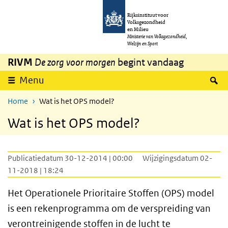
Overslaan en naar de inhoud gaan
Direct naar de hoofdnavigatie
Rijksinstituut voor
Volksgezondheid
en Milieu
Ministerie van Volksgezondheid,
Welzijn en Sport
RIVM
De zorg voor morgen
begint vandaag
Z
Menu
Home
Wat is het OPS model?
Wat is het OPS model?
Publicatiedatum 30-12-2014 | 00:00
Wijzigingsdatum 02-
11-2018 | 18:24
Het Operationele Prioritaire Stoffen (OPS) model
is een rekenprogramma om de verspreiding van
verontreinigende stoffen in de lucht te