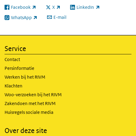
Facebook
X
LinkedIn
(externe link)
(externe link)
(externe link)
E-mail
WhatsApp
(externe link)
Service
Contact
Persinformatie
Werken bij het RIVM
Klachten
Woo-verzoeken bij het RIVM
Zakendoen met het RIVM
Huisregels sociale media
Over deze site