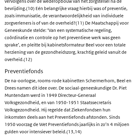
vervolgens over de wederopbouw van het zorgstelsel na de
bevrijding.(10) Eén belangrijke vraag hierbij was of preventie,
zoals immunisatie, de verantwoordelijkheid van individuele
zorgverleners is of van de overheid?(11) De Maatschappij voor
Geneeskunde stelde: ‘Van een systematische regeling,
coördinatie en controle op het preventieve werk was geen
sprake’, en pleitte bij kabinetsformateur Beel voor een totale
herziening van de gezondheidszorg, krachtig geleid vanuit de
overheid.(12)
Preventiefonds
De na-oorlogse, rooms-rode kabinetten Schermerhorn, Beel en
Drees namen dit idee over. De sociaal-geneeskundige Dr. Piet
Muntendam werd in 1949 Directeur-Generaal
Volksgezondheid, en van 1950-1951 Staatssecretaris
Volksgezondheid. Hij regelde dat Ziekenfondsen hun
inkomsten deels aan het Preventiefonds afstonden. Sinds
1950 voorzag de Wet Preventiefonds jaarlijks in zo’n 4 miljoen
gulden voor intensiever beleid.(13,14)