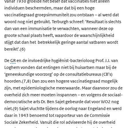
Vanaf 1930 groeide het besef dat vaccinaties niet alleen
individuen beschermden, maar dat bij een hoge
vaccinatiegraad groepsimmuniteit zou ontstaan – al werd dat
woord nog niet gebruikt. Terburgh schreef: ‘Resultaat is slechts
dan van een immunisatie te verwachten, wanneer deze op
groote schaal plaats heeft, waardoor de waarschijnlijkheid
stijgt dat dan het betrekkelijk geringe aantal vatbaren wordt
bereikt’.(6)
De
GR
en de invloedrijke hygiënist-bacterioloog Prof. J.J. van
Loghem vonden dat entingen niet bij huisartsen maar bij de
‘geneeskundige voorzorg’ op de consultatiebureaus (CB’s)
hoorden.(7,8) Dan zou een hogere vaccinatiegraad mogelijk
zijn, met epidemiologische meerwaarde. Maar daarvoor zou de
overheid zich meer moeten inspannen – en volgens de sociaal-
democratische arts Dr. Ben Sajet gebeurde dat voor WO2 nog
niet.(9) Sajet vluchtte tijdens de oorlog naar Engeland en werd
daar in 1943 benoemd tot rapporteur van de Commissie
Sociale Zekerheid. Vanuit die rol adviseerde hij de overheid