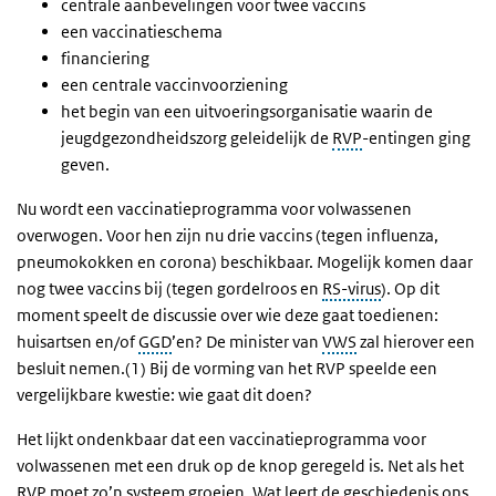
centrale aanbevelingen voor twee vaccins
een vaccinatieschema
financiering
een centrale vaccinvoorziening
het begin van een uitvoeringsorganisatie waarin de
jeugdgezondheidszorg geleidelijk de
RVP
-entingen ging
geven.
Nu wordt een vaccinatieprogramma voor volwassenen
overwogen. Voor hen zijn nu drie vaccins (tegen influenza,
pneumokokken en corona) beschikbaar. Mogelijk komen daar
nog twee vaccins bij (tegen gordelroos en
RS-virus
). Op dit
moment speelt de discussie over wie deze gaat toedienen:
huisartsen en/of
GGD
’en? De minister van
VWS
zal hierover een
besluit nemen.(1) Bij de vorming van het RVP speelde een
vergelijkbare kwestie: wie gaat dit doen?
Het lijkt ondenkbaar dat een vaccinatieprogramma voor
volwassenen met een druk op de knop geregeld is. Net als het
RVP moet zo’n systeem groeien. Wat leert de geschiedenis ons