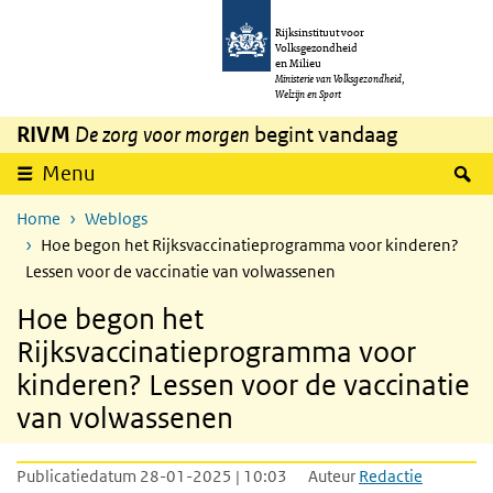
Overslaan en naar de inhoud gaan
Direct naar de hoofdnavigatie
Rijksinstituut voor
Volksgezondheid
en Milieu
Ministerie van Volksgezondheid,
Welzijn en Sport
RIVM
De zorg voor morgen
begint vandaag
Z
Menu
Home
Weblogs
Hoe begon het Rijksvaccinatieprogramma voor kinderen?
Lessen voor de vaccinatie van volwassenen
Hoe begon het
Rijksvaccinatieprogramma voor
kinderen? Lessen voor de vaccinatie
van volwassenen
Publicatiedatum 28-01-2025 | 10:03
Auteur
Redactie