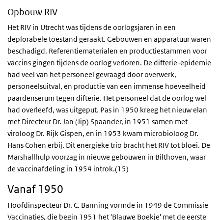
Opbouw RIV
Het RIV in Utrecht was tijdens de oorlogsjaren in een
deplorabele toestand geraakt. Gebouwen en apparatuur waren
beschadigd. Referentiematerialen en productiestammen voor
vaccins gingen tijdens de oorlog verloren. De difterie-epidemie
had veel van het personeel gevraagd door overwerk,
personeelsuitval, en productie van een immense hoeveelheid
paardenserum tegen difterie. Het personeel dat de oorlog wel
had overleefd, was uitgeput. Pas in 1950 kreeg het nieuw elan
met Directeur Dr. Jan (Jip) Spaander, in 1951 samen met
viroloog Dr. Rijk Gispen, en in 1953 kwam microbioloog Dr.
Hans Cohen erbij. Dit energieke trio bracht het RIV tot bloei. De
Marshallhulp voorzag in nieuwe gebouwen in Bilthoven, waar
de vaccinafdeling in 1954 introk.(15)
Vanaf 1950
Hoofdinspecteur Dr. C. Banning vormde in 1949 de Commissie
Vaccinaties, die begin 1951 het 'Blauwe Boekje' met de eerste