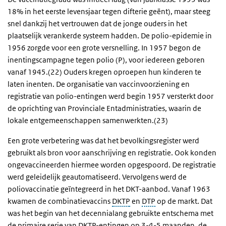
18% in het eerste levensjaar tegen difterie geënt), maar steeg
snel dankzij het vertrouwen dat de jonge ouders in het
plaatselijk verankerde systeem hadden. De polio-epidemie in
1956 zorgde voor een grote versnelling. In 1957 begon de
inentingscampagne tegen polio (P), voor iedereen geboren
vanaf 1945.(22) Ouders kregen oproepen hun kinderen te
laten inenten. De organisatie van vaccinvoorziening en
registratie van polio-entingen werd begin 1957 versterkt door
de oprichting van Provinciale Entadministraties, waarin de
lokale entgemeenschappen samenwerkten.(23)
Een grote verbetering was dat het bevolkingsregister werd
gebruikt als bron voor aanschrijving en registratie. Ook konden
ongevaccineerden hiermee worden opgespoord. De registratie
werd geleidelijk geautomatiseerd. Vervolgens werd de
poliovaccinatie geïntegreerd in het DKT-aanbod. Vanaf 1963
kwamen de combinatievaccins
DKTP
en
DTP
op de markt. Dat
was het begin van het decennialang gebruikte entschema met
de primaire serie van DKTP-entingen op 3-4-5 maanden, de