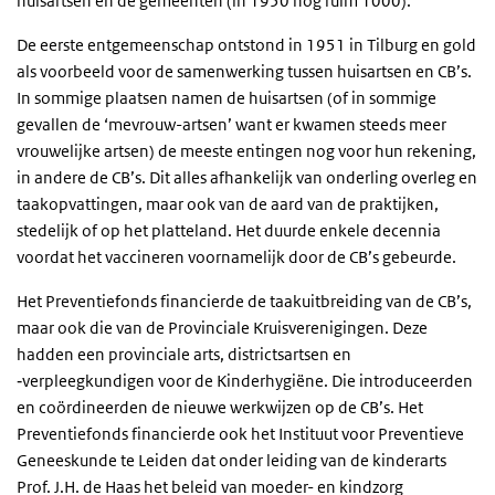
huisartsen en de gemeenten (in 1950 nog ruim 1000).
De eerste entgemeenschap ontstond in 1951 in Tilburg en gold
als voorbeeld voor de samenwerking tussen huisartsen en CB’s.
In sommige plaatsen namen de huisartsen (of in sommige
gevallen de ‘mevrouw-artsen’ want er kwamen steeds meer
vrouwelijke artsen) de meeste entingen nog voor hun rekening,
in andere de CB’s. Dit alles afhankelijk van onderling overleg en
taakopvattingen, maar ook van de aard van de praktijken,
stedelijk of op het platteland. Het duurde enkele decennia
voordat het vaccineren voornamelijk door de CB’s gebeurde.
Het Preventiefonds financierde de taakuitbreiding van de CB’s,
maar ook die van de Provinciale Kruisverenigingen. Deze
hadden een provinciale arts, districtsartsen en
‑verpleegkundigen voor de Kinderhygiëne. Die introduceerden
en coördineerden de nieuwe werkwijzen op de CB’s. Het
Preventiefonds financierde ook het Instituut voor Preventieve
Geneeskunde te Leiden dat onder leiding van de kinderarts
Prof. J.H. de Haas het beleid van moeder- en kindzorg