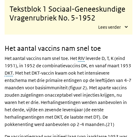
Tekstblok 1 Sociaal-Geneeskundige
Vragenrubriek No. 5-1952
Lees verder
Het aantal vaccins nam snel toe
Het aantal vaccins nam snel toe. Het
RIV
leverde D, T, K (eind
1951), in 1952 de combinatievaccins DK, en vanaf maart 1953
DKT
. Met het DKT-vaccin kwam ook het intensievere
entschema met drie primaire entingen op de leeftijden van 4-7
maanden voor basisimmuniteit (figuur 2). Met aparte vaccins
zouden zuigelingen onacceptabel veel injecties krijgen, nu
waren het er drie. Herhalingsentingen werden aanbevolen in
het derde, vijfde en zevende levensjaar (de eerste
herhalingsentingen met DKT, de laatste met DT). De
pokkenenting werd aanbevolen op 2-4 maanden.(21)
De vaccinatiegraad was initieel laag (van jaarklasse 1953 was