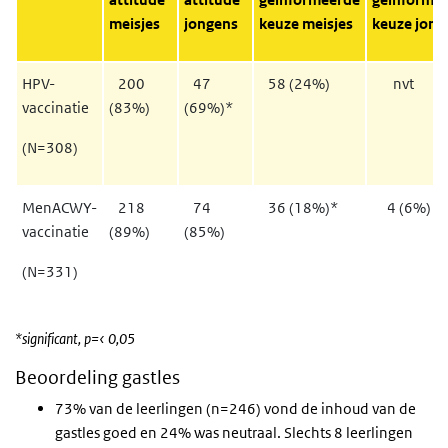
meisjes
jongens
keuze meisjes
keuze jong
HPV-
200
47
58 (24%)
nvt
vaccinatie
(83%)
(69%)*
(N=308)
MenACWY-
218
74
36 (18%)*
4 (6%)
vaccinatie
(89%)
(85%)
(N=331)
*significant, p=‹ 0,05
Beoordeling gastles
73% van de leerlingen (n=246) vond de inhoud van de
gastles goed en 24% was neutraal. Slechts 8 leerlingen