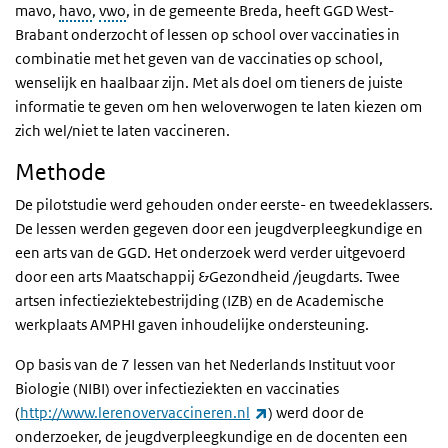
mavo,
havo
,
vwo
, in de gemeente Breda, heeft GGD West-
Brabant onderzocht of lessen op school over vaccinaties in
combinatie met het geven van de vaccinaties op school,
wenselijk en haalbaar zijn. Met als doel om tieners de juiste
informatie te geven om hen weloverwogen te laten kiezen om
zich wel/niet te laten vaccineren.
Methode
De pilotstudie werd gehouden onder eerste- en tweedeklassers.
De lessen werden gegeven door een jeugdverpleegkundige en
een arts van de GGD. Het onderzoek werd verder uitgevoerd
door een arts Maatschappij &Gezondheid /jeugdarts. Twee
artsen infectieziektebestrijding (IZB) en de Academische
werkplaats AMPHI gaven inhoudelijke ondersteuning.
Op basis van de 7 lessen van het Nederlands Instituut voor
Biologie (NIBI) over infectieziekten en vaccinaties
(externe link)
(
http://www.lerenovervaccineren.nl
) werd door de
onderzoeker, de jeugdverpleegkundige en de docenten een