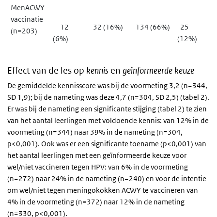
MenACWY-
vaccinatie
12
32 (16%)
134 (66%)
25
(n=203)
(6%)
(12%)
Effect van de les op
kennis
en
geïnformeerde keuze
De gemiddelde kennisscore was bij de voormeting 3,2 (n=344,
SD 1,9); bij de nameting was deze 4,7 (n=304, SD 2,5) (tabel 2).
Er was bij de nameting een significante stijging (tabel 2) te zien
van het aantal leerlingen met voldoende kennis: van 12% in de
voormeting (n=344) naar 39% in de nameting (n=304,
p<0,001). Ook was er een significante toename (p<0,001) van
het aantal leerlingen met een geïnformeerde keuze voor
wel/niet vaccineren tegen HPV: van 6% in de voormeting
(n=272) naar 24% in de nameting (n=240) en voor de intentie
om wel/niet tegen meningokokken ACWY te vaccineren van
4% in de voormeting (n=372) naar 12% in de nameting
(n=330, p<0,001).