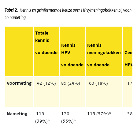
Tabel 2.
Kennis en geïnformeerde keuze over HPV/meningokokken bij voor-
en nameting
Totale
kennis
Kennis
Kennis
voldoende
HPV
meningokokken
Geïnf
voldoende
voldoende
HPV- 
Voormeting
42 (12%)
85 (24%)
63 (18%)
17 (
Nameting
119
170
115 (37%)*
58 (
(39%)*
(55%)*