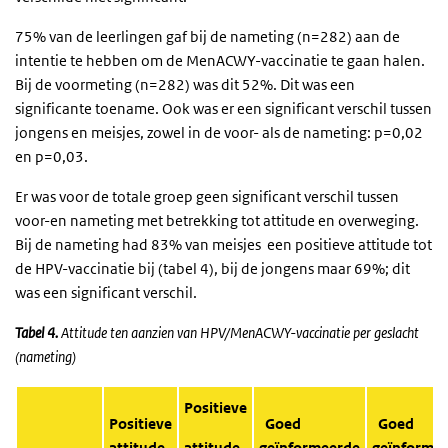
75% van de leerlingen gaf bij de nameting (n=282) aan de
intentie te hebben om de MenACWY-vaccinatie te gaan halen.
Bij de voormeting (n=282) was dit 52%. Dit was een
significante toename. Ook was er een significant verschil tussen
jongens en meisjes, zowel in de voor- als de nameting: p=0,02
en p=0,03.
Er was voor de totale groep geen significant verschil tussen
voor-en nameting met betrekking tot attitude en overweging.
Bij de nameting had 83% van meisjes een positieve attitude tot
de HPV-vaccinatie bij (tabel 4), bij de jongens maar 69%; dit
was een significant verschil.
Tabel 4.
Attitude ten aanzien van HPV/MenACWY-vaccinatie per geslacht
(nameting)
Positieve
Positieve
Goed
Goed
attitude
attitude
geïnformeerde
geïnforme