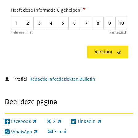
*
Heeft deze informatie u geholpen?
1
2
3
4
5
6
7
8
9
10
Helemaal niet
Fantastisch
Verstuur
Profiel
Redactie Infectieziekten Bulletin
Deel deze pagina
Facebook
X
LinkedIn
(externe link)
(externe link)
(externe link)
E-mail
WhatsApp
(externe link)