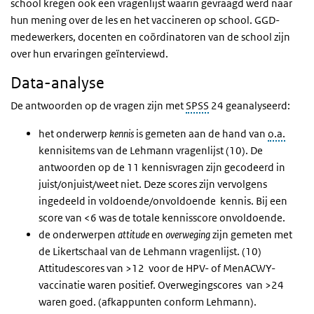
school kregen ook een vragenlijst waarin gevraagd werd naar
hun mening over de les en het vaccineren op school.
GGD-
medewerkers, docenten en coördinatoren van de school zijn
over hun ervaringen geïnterviewd.
Data-analyse
De antwoorden op de vragen zijn met
SPSS
24 geanalyseerd:
het onderwerp
kennis
is gemeten aan de hand van
o.a.
kennisitems van de Lehmann vragenlijst (10). De
antwoorden op de 11 kennisvragen zijn gecodeerd in
juist/onjuist/weet niet. Deze scores zijn vervolgens
ingedeeld in voldoende/onvoldoende kennis. Bij een
score van <6 was de totale kennisscore onvoldoende.
de onderwerpen
attitude
en
overweging
zijn gemeten met
de Likertschaal van de Lehmann vragenlijst. (10)
Attitudescores van >12 voor de HPV- of MenACWY-
vaccinatie waren positief. Overwegingscores van >24
waren goed. (afkappunten conform Lehmann).