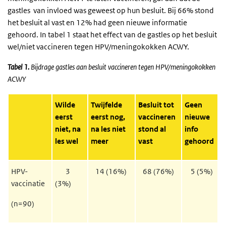
gastles van invloed was geweest op hun besluit. Bij 66% stond
het besluit al vast en 12% had geen nieuwe informatie
gehoord. In tabel 1 staat het effect van de gastles op het besluit
wel/niet vaccineren tegen HPV/meningokokken ACWY.
Tabel 1.
Bijdrage gastles aan besluit vaccineren tegen HPV/meningokokken
ACWY
Wilde
Twijfelde
Besluit tot
Geen
eerst
eerst nog,
vaccineren
nieuwe
niet, na
na les niet
stond al
info
les wel
meer
vast
gehoord
HPV-
3
14 (16%)
68 (76%)
5 (5%)
vaccinatie
(3%)
(n=90)