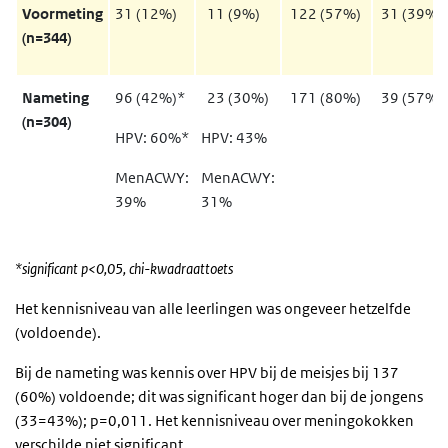
Voormeting
31 (12%)
11 (9%)
122 (57%)
31 (39%)
(n=344)
Nameting
96 (42%)*
23 (30%)
171 (80%)
39 (57%)
(n=304)
HPV: 60%*
HPV: 43%
MenACWY:
MenACWY:
39%
31%
*significant p<0,05, chi-kwadraattoets
Het kennisniveau van alle leerlingen was ongeveer hetzelfde
(voldoende).
Bij de nameting was kennis over HPV bij de meisjes bij 137
(60%) voldoende; dit was significant hoger dan bij de jongens
(33=43%); p=0,011. Het kennisniveau over meningokokken
verschilde niet significant.