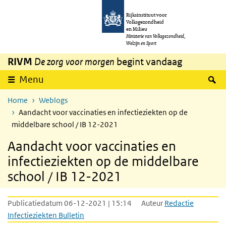
Overslaan en naar de inhoud gaan
Direct naar de hoofdnavigatie
Rijksinstituut voor
Volksgezondheid
en Milieu
Ministerie van Volksgezondheid,
Welzijn en Sport
RIVM
De zorg voor morgen
begint vandaag
Z
Menu
Home
Weblogs
Aandacht voor vaccinaties en infectieziekten op de
middelbare school / IB 12-2021
Aandacht voor vaccinaties en
infectieziekten op de middelbare
school / IB 12-2021
Publicatiedatum 06-12-2021 | 15:14
Auteur
Redactie
Infectieziekten Bulletin