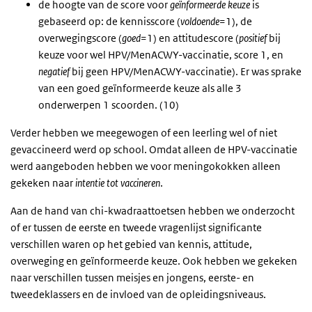
de hoogte van de score voor
geïnformeerde keuze
is
gebaseerd op:
de kennisscore (
voldoende
=1), de
overwegingscore (
goed
=1) en attitudescore (
positief
bij
keuze voor wel HPV/MenACWY-vaccinatie, score 1, en
negatief
bij geen HPV/MenACWY-vaccinatie). E
r was sprake
van een goed geïnformeerde keuze als alle 3
onderwerpen 1 scoorden. (10)
Verder hebben we meegewogen of een leerling wel of niet
gevaccineerd werd op school. Omdat alleen de HPV-vaccinatie
werd aangeboden hebben we voor meningokokken alleen
gekeken naar
intentie tot vaccineren
.
Aan de hand van chi-kwadraattoetsen hebben we onderzocht
of er tussen de eerste en tweede vragenlijst significante
verschillen waren op het gebied van kennis, attitude,
overweging en geïnformeerde keuze. Ook hebben we gekeken
naar verschillen tussen meisjes en jongens, eerste- en
tweedeklassers en de invloed van de opleidingsniveaus.