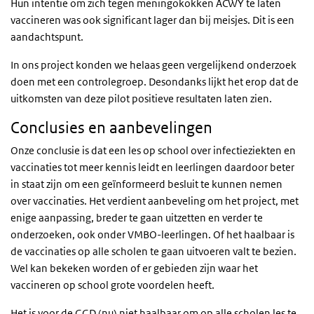
Hun intentie om zich tegen meningokokken ACWY te laten
vaccineren was ook significant lager dan bij meisjes. Dit is een
aandachtspunt.
In ons project konden we helaas geen
vergelijkend onderzoek
doen met een controlegroep. Desondanks lijkt het erop dat de
uitkomsten van deze pilot positieve resultaten laten zien.
Conclusies en aanbevelingen
Onze conclusie is dat een les op school over infectieziekten en
vaccinaties tot meer kennis leidt en leerlingen daardoor beter
in staat zijn om een geïnformeerd besluit te kunnen nemen
over vaccinaties.
Het verdient aanbeveling om het project, met
enige aanpassing, breder te gaan uitzetten en verder te
onderzoeken, ook onder VMBO-leerlingen.
Of het haalbaar is
de vaccinaties op alle scholen te gaan uitvoeren valt te bezien.
Wel kan bekeken worden of er gebieden zijn waar het
vaccineren op school grote voordelen heeft.
Het is voor de GGD (nu) niet haalbaar om op alle scholen les te