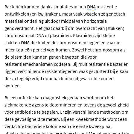
Bacteriën kunnen dankzij mutaties in hun
DNA
resistentie
ontwikkelen (en kwijtraken), maar vaak wisselen ze genetisch
materiaal onderling uit door middel van horizontale
genoverdracht. Het gaat daarbij om overdracht van (stukken)
chromosomaal DNA of plasmiden. Plasmiden zijn kleine
stukken DNA die buiten de chromosomen liggen en vaak in
meer kopieën per cel voorkomen. Zowel het chromosoom als
de plasmiden kunnen genen bevatten die voor
resistentiemechanismen coderen. Bij multiresistentie bacteriën
liggen verschillende resistentiegenen vaak geclusterd bij elkaar
die zo tegelijkertijd door bacteriën uitgewisseld kunnen
worden.
Bij een infectie kan diagnostiek gedaan worden om het
ziekmakende agens te determineren en tevens de gevoeligheid
voor antibiotica te bepalen. Er zijn verschillende methoden om
deze gevoeligheid te meten. Bij een kweekmethode wordt een
verdachte bacteriële kolonie van de eerste kweekplaat
afgehaald en opgelost in fysiologisch zout. Vervolgens wordt de