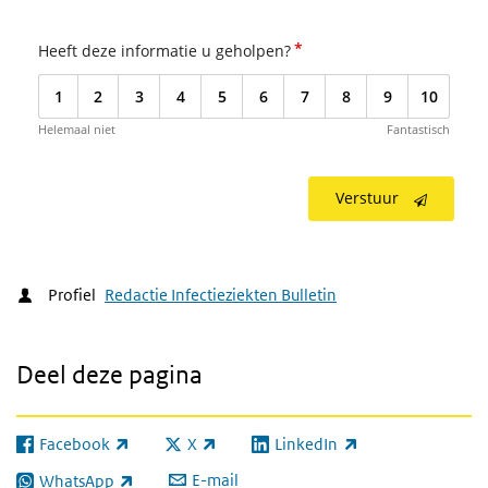
*
Heeft deze informatie u geholpen?
1
2
3
4
5
6
7
8
9
10
Helemaal niet
Fantastisch
Verstuur
Profiel
Redactie Infectieziekten Bulletin
Deel deze pagina
Facebook
X
LinkedIn
(externe link)
(externe link)
(externe link)
E-mail
WhatsApp
(externe link)