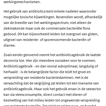
werkingsmechanismen.
Het gebruik van antibiotica kent enkele nadelen waaronder
mogelijke toxische bijwerkingen. Bovendien wordt, afhankelijk
van de breedte van het werkingsspectrum, niet alleen de
ziekmakende maar ook de commensale bacteriële flora
gedood. Dit kan bijvoorbeeld leiden tot overgroei van gisten,
uitgroei van resistente- of sporenvormende bacteriën of
diarree.
Zoals eerder genoemd neemt het antibioticagebruik de laatste
decennia toe. Hier zijn meerdere oorzaken voor te noemen.
Antibioticagebruik - en dan vooral suboptimaal, langdurig of
herhaald - is de belangrijkste factor die leidt tot groei en
verspreiding van resistente bacteriestammen. Het is de
verwachting dat de vergrijzing zal leiden tot een toename van
antibioticagebruik. Maar ook het gebruik ervan in de veesector
kan via vleesconsumptie, direct contact met dieren of
besmetting van het milieu leiden tot ongewenste verspreiding
van resistente bacteriën. Tot slot kan reizen naar- en handel