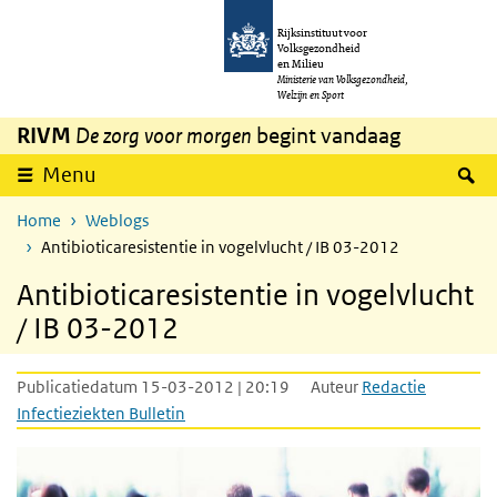
Overslaan en naar de inhoud gaan
Direct naar de hoofdnavigatie
Rijksinstituut voor
Volksgezondheid
en Milieu
Ministerie van Volksgezondheid,
Welzijn en Sport
RIVM
De zorg voor morgen
begint vandaag
Z
Menu
Home
Weblogs
Antibioticaresistentie in vogelvlucht / IB 03-2012
Antibioticaresistentie in vogelvlucht
/ IB 03-2012
Publicatiedatum 15-03-2012 | 20:19
Auteur
Redactie
Infectieziekten Bulletin