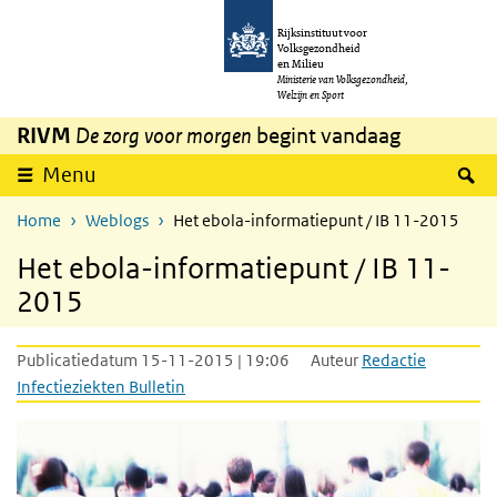
Overslaan en naar de inhoud gaan
Direct naar de hoofdnavigatie
Rijksinstituut voor
Volksgezondheid
en Milieu
Ministerie van Volksgezondheid,
Welzijn en Sport
RIVM
De zorg voor morgen
begint vandaag
Z
Menu
Home
Weblogs
Het ebola-informatiepunt / IB 11-2015
Het ebola-informatiepunt / IB 11-
2015
Publicatiedatum 15-11-2015 | 19:06
Auteur
Redactie
Infectieziekten Bulletin