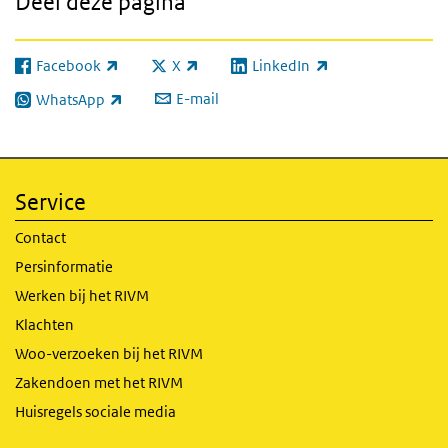
Deel deze pagina
Facebook
X
LinkedIn
(externe link)
(externe link)
(externe link)
E-mail
WhatsApp
(externe link)
Service
Contact
Persinformatie
Werken bij het RIVM
Klachten
Woo-verzoeken bij het RIVM
Zakendoen met het RIVM
Huisregels sociale media