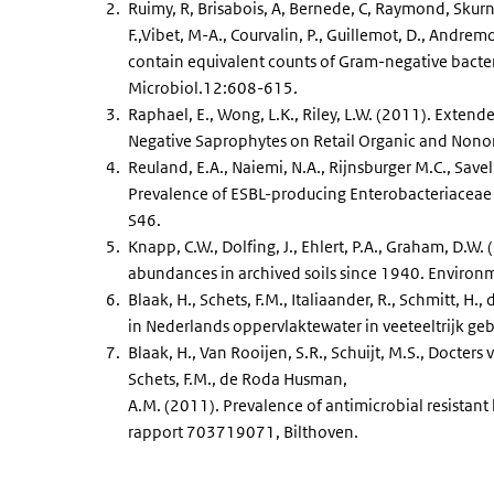
Ruimy, R, Brisabois, A, Bernede, C, Raymond, Skurnik
F.,Vibet, M-A., Courvalin, P., Guillemot, D., Andre
contain equivalent counts of Gram-negative bacteri
Microbiol.12:608-615.
Raphael, E., Wong, L.K., Riley, L.W. (2011). Ext
Negative Saprophytes on Retail Organic and Nono
Reuland, E.A., Naiemi, N.A., Rijnsburger M.C., Sav
Prevalence of ESBL-producing Enterobacteriaceae (
S46.
Knapp, C.W., Dolfing, J., Ehlert, P.A., Graham, D.W.
abundances in archived soils since 1940. Environ
Blaak, H., Schets, F.M., Italiaander, R., Schmitt, H
in Nederlands oppervlaktewater in veeteeltrijk g
Blaak, H., Van Rooijen, S.R., Schuijt, M.S., Docters 
Schets, F.M., de Roda Husman,
A.M. (2011). Prevalence of antimicrobial resistan
rapport 703719071, Bilthoven.