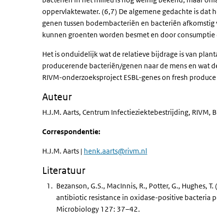
oppervlaktewater. (6,7) De algemene gedachte is dat he
genen tussen bodembacteriën en bacteriën afkomstig v
kunnen groenten worden besmet en door consumptie (
Het is onduidelijk wat de relatieve bijdrage is van plan
producerende bacteriën/genen naar de mens en wat de 
RIVM-onderzoeksproject ESBL-genes on fresh produce 
Auteur
H.J.M. Aarts, Centrum Infectieziektebestrijding, RIVM, 
Correspondentie:
H.J.M. Aarts |
henk.aarts@rivm.nl
Literatuur
Bezanson, G.S., MacInnis, R., Potter, G., Hughes, T.
antibiotic resistance in oxidase-positive bacteria 
Microbiology 127: 37–42.