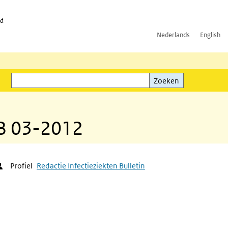
id
Nederlands
English
Zoeken
ink)
Zoeken
IB 03-2012
Profiel
Redactie Infectieziekten Bulletin