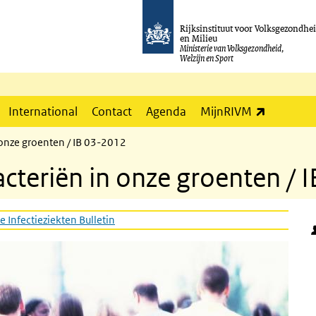
Rijksinstituut voor Volksgezondhe
en Milieu
Ministerie van Volksgezondheid,
Welzijn en Sport
(externe l
International
Contact
Agenda
MijnRIVM
onze groenten / IB 03-2012
teriën in onze groenten / 
e Infectieziekten Bulletin