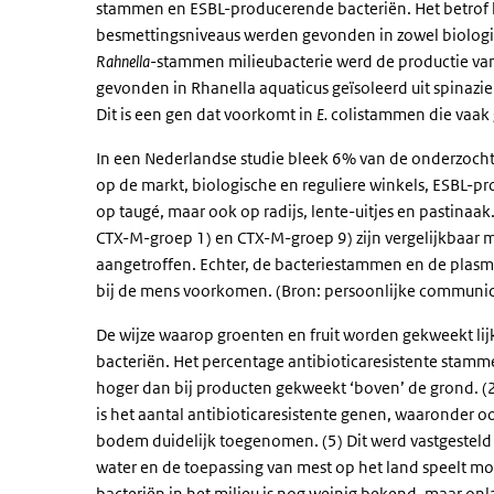
stammen en ESBL-producerende bacteriën. Het betrof 
besmettingsniveaus werden gevonden in zowel biologisch
Rahnella
-stammen milieubacterie werd de productie va
gevonden in
Rhanella aquaticus
geïsoleerd uit spinazi
Dit is een gen dat voorkomt in
E.
coli
stammen die vaak 
In een Nederlandse studie bleek 6% van de onderzocht
op de markt, biologische en reguliere winkels, ESBL-
op taugé, maar ook op radijs, lente-uitjes en pastin
CTX-M-groep 1) en CTX-M-groep 9) zijn vergelijkbaar 
aangetroffen. Echter, de bacteriestammen en de pla
bij de mens voorkomen. (Bron: persoonlijke communic
De wijze waarop groenten en fruit worden gekweekt lijkt
bacteriën. Het percentage antibioticaresistente stamme
hoger dan bij producten gekweekt ‘boven’ de grond. (2
is het aantal antibioticaresistente genen, waaronder 
bodem duidelijk toegenomen. (5) Dit werd vastgestel
water en de toepassing van mest op het land speelt m
bacteriën in het milieu is nog weinig bekend, maar onl