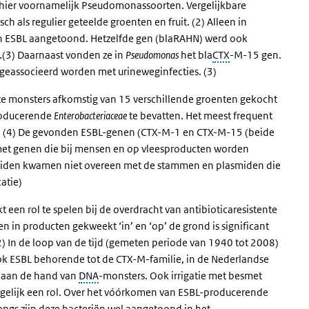
hier voornamelijk
Pseudomonas
soorten. Vergelijkbare
 als regulier geteelde groenten en fruit. (2) Alleen in
n ESBL aangetoond. Hetzelfde gen (
bla
RAHN) werd ook
e.(3) Daarnaast vonden ze in
Pseudomonas
het
bla
CTX
-M-15 gen.
geassocieerd worden met urineweginfecties. (3)
e monsters afkomstig van 15 verschillende groenten gekocht
producerende
Enterobacteriaceae
te bevatten. Het meest frequent
aak. (4) De gevonden ESBL-genen (CTX-M-1 en CTX-M-15 (beide
met genen die bij mensen en op vleesproducten worden
smiden kwamen niet overeen met de stammen en plasmiden die
atie)
 een rol te spelen bij de overdracht van antibioticaresistente
n in producten gekweekt ‘in’ en ‘op’ de grond is significant
) In de loop van de tijd (gemeten periode van 1940 tot 2008)
ook ESBL behorende tot de CTX-M-familie, in de Nederlandse
d aan de hand van
DNA
-monsters. Ook irrigatie met besmet
ogelijk een rol. Over het vóórkomen van ESBL-producerende
angs zijn deze bacteriën wel aangetoond in het