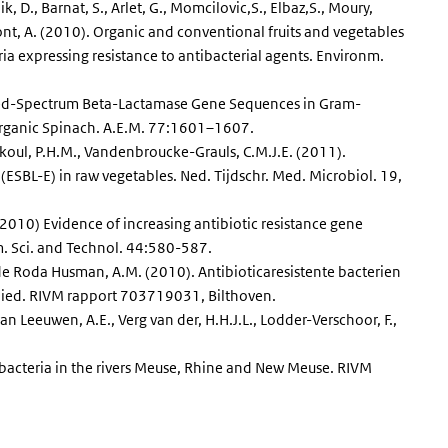
, D., Barnat, S., Arlet, G., Momcilovic,S., Elbaz,S., Moury,
mont, A. (2010). Organic and conventional fruits and vegetables
a expressing resistance to antibacterial agents. Environm.
ended-Spectrum Beta-Lactamase Gene Sequences in Gram-
rganic Spinach. A.E.M. 77:1601–1607.
elkoul, P.H.M., Vandenbroucke-Grauls, C.M.J.E. (2011).
ESBL-E) in raw vegetables. Ned. Tijdschr. Med. Microbiol. 19,
 (2010) Evidence of increasing antibiotic resistance gene
m. Sci. and Technol. 44:580-587.
., de Roda Husman, A.M. (2010). Antibioticaresistente bacterien
ebied. RIVM rapport 703719031, Bilthoven.
van Leeuwen, A.E., Verg van der, H.H.J.L., Lodder-Verschoor, F.,
t bacteria in the rivers Meuse, Rhine and New Meuse. RIVM