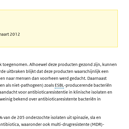
 maart 2012
terk toegenomen. Alhoewel deze producten gezond zijn, kunnen
de uitbraken blijkt dat deze producten waarschijnlijk een
genen naar mensen dan voorheen werd gedacht. Daarnaast
en als niet-pathogeen) zoals
ESBL
-producerende bacteriën
andacht voor antibioticaresistentie in klinische isolaten en
f weinig bekend over antibioticaresistente bacteriën in
 van de 205 onderzochte isolaten uit spinazie, sla en
 antibiotica, waaronder ook multi-drugresistente (MDR)-