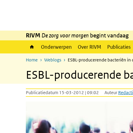
Overslaan en naar de inhoud gaan
Direct naar de hoofdnavigatie
RIVM
De zorg voor morgen
begint vandaag
Onderwerpen
Over RIVM
Publicaties
Home
Weblogs
ESBL-producerende bacteriën in 
ESBL-producerende bac
Publicatiedatum 15-03-2012 | 09:02
Auteur
Redacti