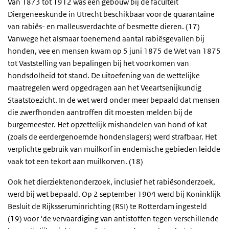
Van 1873 tot 1912 was een gebouw bij de faculteit
Diergeneeskunde in Utrecht beschikbaar voor de quarantaine
van rabiës- en malleusverdachte of besmette dieren. (17)
Vanwege het alsmaar toenemend aantal rabiësgevallen bij
honden, vee en mensen kwam op 5 juni 1875 de Wet van 1875
tot Vaststelling van bepalingen bij het voorkomen van
hondsdolheid tot stand. De uitoefening van de wettelijke
maatregelen werd opgedragen aan het Veeartsenijkundig
Staatstoezicht. In de wet werd onder meer bepaald dat mensen
die zwerfhonden aantroffen dit moesten melden bij de
burgemeester. Het opzettelijk mishandelen van hond of kat
(zoals de eerdergenoemde hondenslagers) werd strafbaar. Het
verplichte gebruik van muilkorf in endemische gebieden leidde
vaak tot een tekort aan muilkorven. (18)
Ook het dierziektenonderzoek, inclusief het rabiësonderzoek,
werd bij wet bepaald. Op 2 september 1904 werd bij Koninklijk
Besluit de Rijksseruminrichting (RSI) te Rotterdam ingesteld
(19) voor ‘de vervaardiging van antistoffen tegen verschillende