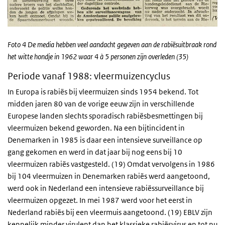
Foto 4 De media hebben veel aandacht gegeven aan de rabiësuitbraak rond
het witte hondje in 1962 waar 4 à 5 personen zijn overleden (35)
Periode vanaf 1988: vleermuizencyclus
In Europa is rabiës bij vleermuizen sinds 1954 bekend. Tot
midden jaren 80 van de vorige eeuw zijn in verschillende
Europese landen slechts sporadisch rabiësbesmettingen bij
vleermuizen bekend geworden. Na een bijtincident in
Denemarken in 1985 is daar een intensieve surveillance op
gang gekomen en werd in dat jaar bij nog eens bij 10
vleermuizen rabiës vastgesteld. (19) Omdat vervolgens in 1986
bij 104 vleermuizen in Denemarken rabiës werd aangetoond,
werd ook in Nederland een intensieve rabiëssurveillance bij
vleermuizen opgezet. In mei 1987 werd voor het eerst in
Nederland rabiës bij een vleermuis aangetoond. (19) EBLV zijn
kennelijk minder virulent dan het klassieke rabiësvirus en tot nu