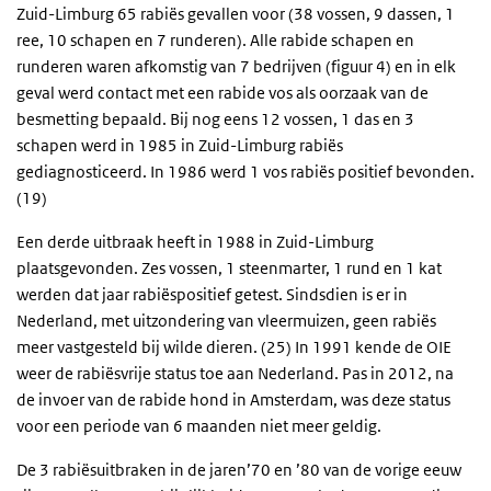
Zuid-Limburg 65 rabiës gevallen voor (38 vossen, 9 dassen, 1
ree, 10 schapen en 7 runderen). Alle rabide schapen en
runderen waren afkomstig van 7 bedrijven (figuur 4) en in elk
geval werd contact met een rabide vos als oorzaak van de
besmetting bepaald. Bij nog eens 12 vossen, 1 das en 3
schapen werd in 1985 in Zuid-Limburg rabiës
gediagnosticeerd. In 1986 werd 1 vos rabiës positief bevonden.
(19)
Een derde uitbraak heeft in 1988 in Zuid-Limburg
plaatsgevonden. Zes vossen, 1 steenmarter, 1 rund en 1 kat
werden dat jaar rabiëspositief getest. Sindsdien is er in
Nederland, met uitzondering van vleermuizen, geen rabiës
meer vastgesteld bij wilde dieren. (25) In 1991 kende de OIE
weer de rabiësvrije status toe aan Nederland. Pas in 2012, na
de invoer van de rabide hond in Amsterdam, was deze status
voor een periode van 6 maanden niet meer geldig.
De 3 rabiësuitbraken in de jaren’70 en ’80 van de vorige eeuw