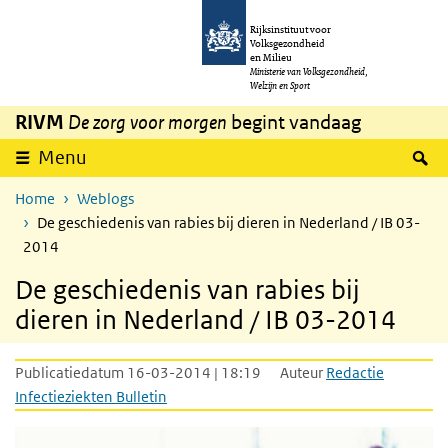
Overslaan en naar de inhoud gaan
Direct naar de hoofdnavigatie
Rijksinstituut voor
Volksgezondheid
en Milieu
Ministerie van Volksgezondheid,
Welzijn en Sport
RIVM
De zorg voor morgen
begint vandaag
Z
Menu
Home
Weblogs
De geschiedenis van rabies bij dieren in Nederland / IB 03-
2014
De geschiedenis van rabies bij
dieren in Nederland / IB 03-2014
Publicatiedatum 16-03-2014 | 18:19
Auteur
Redactie
Infectieziekten Bulletin