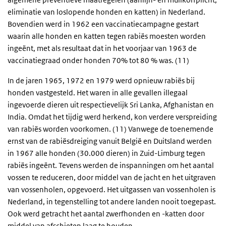
eliminatie van loslopende honden en katten) in Nederland.
Bovendien werd in 1962 een vaccinatiecampagne gestart
waarin alle honden en katten tegen rabiës moesten worden
ingeënt, met als resultaat dat in het voorjaar van 1963 de
vaccinatiegraad onder honden 70% tot 80 % was. (11)
In de jaren 1965, 1972 en 1979 werd opnieuw rabiës bij
honden vastgesteld. Het waren in alle gevallen illegaal
ingevoerde dieren uit respectievelijk Sri Lanka, Afghanistan en
India. Omdat het tijdig werd herkend, kon verdere verspreiding
van rabiës worden voorkomen. (11) Vanwege de toenemende
ernst van de rabiësdreiging vanuit België en Duitsland werden
in 1967 alle honden (30.000 dieren) in Zuid-Limburg tegen
rabiës ingeënt. Tevens werden de inspanningen om het aantal
vossen te reduceren, door middel van de jacht en het uitgraven
van vossenholen, opgevoerd. Het uitgassen van vossenholen is
Nederland, in tegenstelling tot andere landen nooit toegepast.
Ook werd getracht het aantal zwerfhonden en -katten door
middel van afschieten laag te houden.