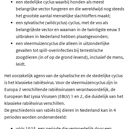
een stedelijke cyclus waarbij honden als meest
belangrijke vector fungeren en die wereldwijd nog steeds
het grootste aantal menselijke slachtoffers maakt;
een sylvatische (wildcyclus) cyclus, met de vos als
belangrijkste vector en waarvan in de twintigste eeuw 3
uitbraken in Nederland hebben plaatsgevonden;
een vleermuizencyclus die alleen in uitzonderlijke
gevallen tot
spill-over
infecties bij terrestrische
zoogdieren (in of op de grond levend), inclusief de mens,
leidt.
Het oorzakelijk agens van de sylvatische en de stedelijke cyclus
is het klassieke rabiësvirus. Voor de vleermuizencyclus zijn in
Europa 2 verschillende rabiësvirussen verantwoordelijk, de
European Bat Lyssa Virussen (EBLV) 1 en 2, die duidelijk van het
klassieke rabiësvirus verschillen.
De geschiedenis van rabiës bij dieren in Nederland kan in 4
periodes worden onderverdeeld:
vóór 1923, een periode die vermoedelijk door een