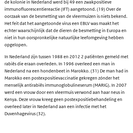
de kolonie in Nederland werd bij 49 een zwakpositieve
immunofluorescentiereactie (IFT) aangetoond. (19) Over de
oorzaak van de besmetting van de vleermuizen is niets bekend.
Het feit dat het aangetoonde virus een EBLV was maakt het
echter waarschijnlijk dat de dieren de besmetting in Europa en
niet in hun oorspronkelijke natuurlijke leefomgeving hebben
opgelopen.
In Nederland zijn tussen 1988 en 2012 2 patiënten gemeld met
rabiës die eraan overleden. In 1996 overleed een man in
Nederland na een hondenbeet in Marokko. (31) De man had in
Marokko een postexpositievaccinatie gekregen zónder het
menselijk antirabiës immunoglobulineserum (MARIG). In 2007
werd een vrouw door een vleermuis verwond aan haar neus in
Kenya. Deze vrouw kreeg geen postexpositiebehandeling en
overleed later in Nederland aan een infectie met het
Duvenhagevirus (32).