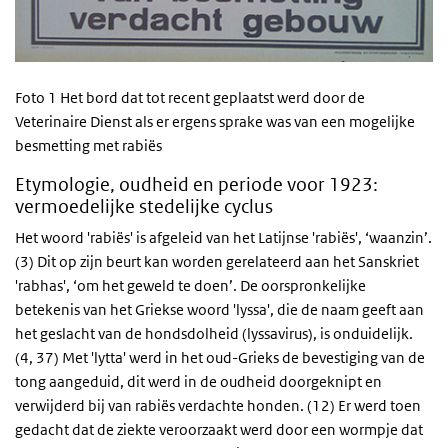
Foto 1 Het bord dat tot recent geplaatst werd door de
Veterinaire Dienst als er ergens sprake was van een mogelijke
besmetting met rabiës
Etymologie, oudheid en periode voor 1923:
vermoedelijke stedelijke cyclus
Het woord 'rabiës' is afgeleid van het Latijnse '
rabiës'
, ‘waanzin’.
(3) Dit op zijn beurt kan worden gerelateerd aan het Sanskriet
'rabhas', ‘om het geweld te doen’. De oorspronkelijke
betekenis van het Griekse woord 'lyssa', die de naam geeft aan
het geslacht van de hondsdolheid (lyssavirus), is onduidelijk.
(4, 37) Met 'lytta' werd in het oud-Grieks de bevestiging van de
tong aangeduid, dit werd in de oudheid doorgeknipt en
verwijderd bij van rabiës verdachte honden. (12) Er werd toen
gedacht dat de ziekte veroorzaakt werd door een wormpje dat