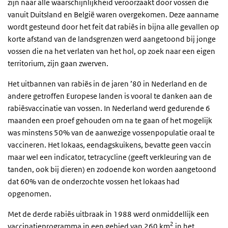
zijn naar alle waarschijnlijkheid veroorzaakt door vossen die
vanuit Duitsland en België waren overgekomen. Deze aanname
wordt gesteund door het feit dat rabiës in bijna alle gevallen op
korte afstand van de landsgrenzen werd aangetoond bij jonge
vossen die na het verlaten van het hol, op zoek naar een eigen
territorium, zijn gaan zwerven.
Het uitbannen van rabiës in de jaren ’80 in Nederland en de
andere getroffen Europese landen is vooral te danken aan de
rabiësvaccinatie van vossen. In Nederland werd gedurende 6
maanden een proef gehouden om na te gaan of het mogelijk
was minstens 50% van de aanwezige vossenpopulatie oraal te
vaccineren. Het lokaas, eendagskuikens, bevatte geen vaccin
maar wel een indicator, tetracycline (geeft verkleuring van de
tanden, ook bij dieren) en zodoende kon worden aangetoond
dat 60% van de onderzochte vossen het lokaas had
opgenomen.
Met de derde rabiës uitbraak in 1988 werd onmiddellijk een
2
vaccinatieprogramma in een gebied van 260 km
in het