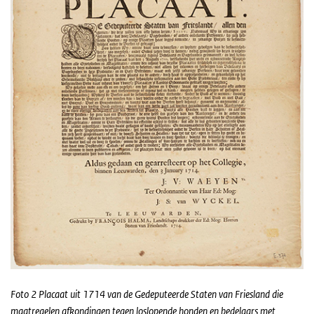
Foto 2 Placaat uit 1714 van de Gedeputeerde Staten van Friesland die
maatregelen afkondingen tegen loslopende honden en bedelaars met