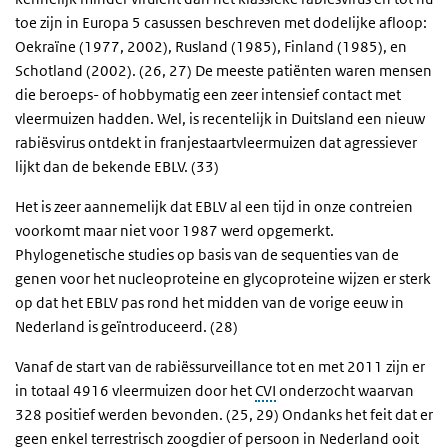
toe zijn in Europa 5 casussen beschreven met dodelijke afloop:
Oekraïne (1977, 2002), Rusland (1985), Finland (1985), en
Schotland (2002). (26, 27) De meeste patiënten waren mensen
die beroeps- of hobbymatig een zeer intensief contact met
vleermuizen hadden. Wel, is recentelijk in Duitsland een nieuw
rabiësvirus ontdekt in franjestaartvleermuizen dat agressiever
lijkt dan de bekende EBLV. (33)
Het is zeer aannemelijk dat EBLV al een tijd in onze contreien
voorkomt maar niet voor 1987 werd opgemerkt.
Phylogenetische studies op basis van de sequenties van de
genen voor het nucleoproteine en glycoproteine wijzen er sterk
op dat het EBLV pas rond het midden van de vorige eeuw in
Nederland is geïntroduceerd. (28)
Vanaf de start van de rabiëssurveillance tot en met 2011 zijn er
in totaal 4916 vleermuizen door het
CVI
onderzocht waarvan
328 positief werden bevonden. (25, 29) Ondanks het feit dat er
geen enkel terrestrisch zoogdier of persoon in Nederland ooit