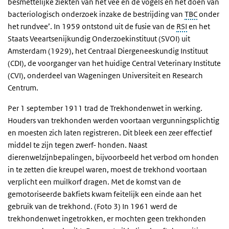
besmettelijke ziekten van het vee en de vogels en het doen van
bacteriologisch onderzoek inzake de bestrijding van
TBC
onder
het rundvee’. In 1959 ontstond uit de fusie van de
RSI
en het
Staats Veeartsenijkundig Onderzoekinstituut (SVOI) uit
Amsterdam (1929), het Centraal Diergeneeskundig Instituut
(CDI), de voorganger van het huidige Central Veterinary Institute
(CVI), onderdeel van Wageningen Universiteit en Research
Centrum.
Per 1 september 1911 trad de Trekhondenwet in werking.
Houders van trekhonden werden voortaan vergunningsplichtig
en moesten zich laten registreren. Dit bleek een zeer effectief
middel te zijn tegen zwerf- honden. Naast
dierenwelzijnbepalingen, bijvoorbeeld het verbod om honden
in te zetten die kreupel waren, moest de trekhond voortaan
verplicht een muilkorf dragen. Met de komst van de
gemotoriseerde bakfiets kwam feitelijk een einde aan het
gebruik van de trekhond. (Foto 3) In 1961 werd de
trekhondenwet ingetrokken, er mochten geen trekhonden