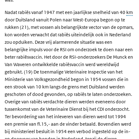
Nadat rabiës vanaf 1947 met een jaarlijkse snelheid van 40
km
door Duitsland vanuit Polen naar West-Europa begon op te
rukken (21), met vossen als belangrijkste vector van de opmars,
kon worden verwacht dat rabiës uiteindelijk ook in Nederland
zou opduiken. Deze vrij alarmerende situatie was een
belangrijke impuls voor de RSI om onderzoek te doen naar een
beter rabiësvaccin. Het door de RSI-onderzoekers De Munck en
Van Waveren ontwikkelde rabiësvaccin werd wereldwijd
gebruikt. (19) De toenmalige Veterinaire Inspectie van het
Ministerie van Volksgezondheid begon in 1954 vossen die in
een strook van 10 km langs de grens met Duitsland werden
geschoten of dood gevonden, op rabiës te laten onderzoeken.
Overige van rabiës verdachte dieren werden eveneens door
tussenkomst van de Veterinaire Dienst bij het CDI onderzocht.
Ter bevordering van het inleveren van dieren werd tot 1994
een premie van fl.15,- aan de vinder betaald. Bovendien werd
bij ministerieel besluit in 1954 een verbod ingesteld op de in-
en doorvoer van honden in Nederland, tenzij de dieren