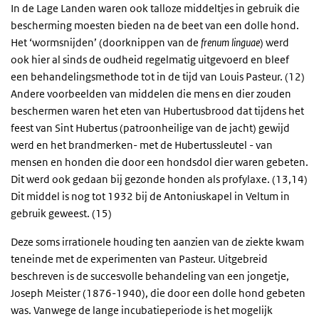
In de Lage Landen waren ook talloze middeltjes in gebruik die
bescherming moesten bieden na de beet van een dolle hond.
Het ‘wormsnijden’ (doorknippen van de
frenum linguae
) werd
ook hier al sinds de oudheid regelmatig uitgevoerd en bleef
een behandelingsmethode tot in de tijd van Louis Pasteur. (12)
Andere voorbeelden van middelen die mens en dier zouden
beschermen waren het eten van Hubertusbrood dat tijdens het
feest van Sint Hubertus (patroonheilige van de jacht) gewijd
werd en het brandmerken- met de Hubertussleutel - van
mensen en honden die door een hondsdol dier waren gebeten.
Dit werd ook gedaan bij gezonde honden als profylaxe. (13,14)
Dit middel is nog tot 1932 bij de Antoniuskapel in Veltum in
gebruik geweest. (15)
Deze soms irrationele houding ten aanzien van de ziekte kwam
teneinde met de experimenten van Pasteur. Uitgebreid
beschreven is de succesvolle behandeling van een jongetje,
Joseph Meister (1876-1940), die door een dolle hond gebeten
was. Vanwege de lange incubatieperiode is het mogelijk