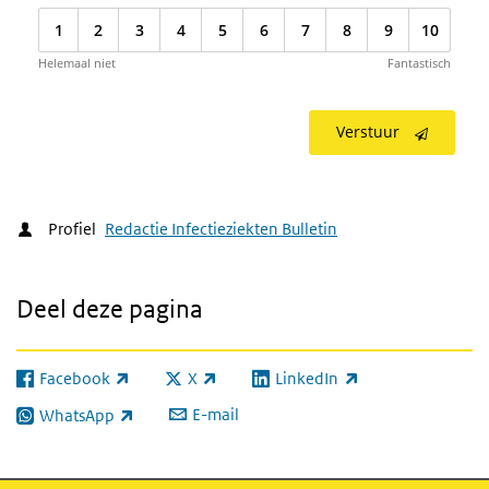
1
2
3
4
5
6
7
8
9
10
Helemaal niet
Fantastisch
Verstuur
Profiel
Redactie Infectieziekten Bulletin
Deel deze pagina
Facebook
X
LinkedIn
(externe link)
(externe link)
(externe link)
E-mail
WhatsApp
(externe link)