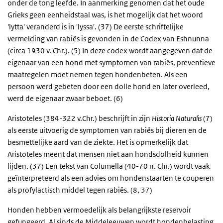
onder de tong leefde. In aanmerking genomen dat het oude
Grieks geen eenheidstaal was, is het mogelijk dat het woord
'lytta' veranderd is in 'lyssa'. (37) De eerste schriftelijke
vermelding van rabiës is gevonden in de Codex van Eshnunna
(circa 1930 v. Chr.). (5) In deze codex wordt aangegeven dat de
eigenaar van een hond met symptomen van rabiës, preventieve
maatregelen moet nemen tegen hondenbeten. Als een
persoon werd gebeten door een dolle hond en later overleed,
werd de eigenaar zwaar beboet. (6)
Aristoteles (384-322 v.Chr.) beschrijft in zijn
Historia Naturalis
(7)
als eerste uitvoerig de symptomen van rabiës bij dieren en de
besmettelijke aard van de ziekte. Het is opmerkelijk dat
Aristoteles meent dat mensen niet aan hondsdolheid kunnen
lijden. (37) Een tekst van Columella (40-70 n. Chr.) wordt vaak
geïnterpreteerd als een advies om hondenstaarten te couperen
als profylactisch middel tegen rabiës. (8, 37)
Honden hebben vermoedelijk als belangrijkste reservoir
gefungeerd. Al sinds de Middeleeuwen wordt hondenbelasting