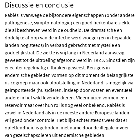
Discussie en conclusie
Rabiës is vanwege de bijzondere eigenschappen (onder andere
pathogenese, symptomatologie) een goed herkenbare ziekte
die al beschreven werd in de oudheid. De dramatische en
dodelijke afloop van de infectie werd vroeger (en in bepaalde
landen nog steeds) in verband gebracht met mysterie en
goddelijk straf. De ziekte is vrij lang in Nederland aanwezig
geweest tot de uitroeiing afgerond werd in 1923. Sindsdien zijn
er echter regelmatig uitbraken geweest. Reizigers in
endemische gebieden vormen op dit moment de belangrijkste
risicogroep maar ook blootstelling in Nederland is mogelijk via
geïmporteerde (huis)dieren, insleep door vossen en eventueel
andere in het wild levende dieren. Vleermuizen vormen een
reservoir maar over hun rol is nog veel onbekend. Rabiës is
zowel in Nederland als in de meeste andere Europese landen
vrij goed onder controle. Het blijkt echter steeds weer dat er
oplettendheid is geboden, met name door de illegale invoer
van gezelschapsdieren uit endemische gebieden.