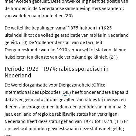
meer worden gebruikt. Deze ontwikkeling heeft de positie van
de honden in de Nederlandse samenleving sterk veranderd:
van werkdier naar troeteldier. (20)
De wettelijke bepalingen vanaf 1875 hebben in 1923
uiteindelijk tot de volledige eradicatie van rabiës in Nederland
geleid. (10) De ‘dollehondenstal’ van de faculteit
Diergeneeskunde werd in 1910 verbouwd tot stal voor kleine
huisdieren ten dienste van de verloskundige kliniek. (21)
Periode 1923- 1974: rabiës sporadisch in
Nederland
De Wereldorganisatie voor Diergezondheid (Office
International des Épizooties,
OIE
) heeft onder andere bepaald
dat als er geen autochtone gevallen van rabiës bij mensen en
dieren zijn voorgekomen tijdens een periode van minimaal 2
jaar, een land of regio de rabiësvrije status kan verkrijgen.
Nederland heeft deze status gehad van 1923 tot 1974. (11) Er
zijn wel wat perioden geweest waarin deze status niet geldig
was.