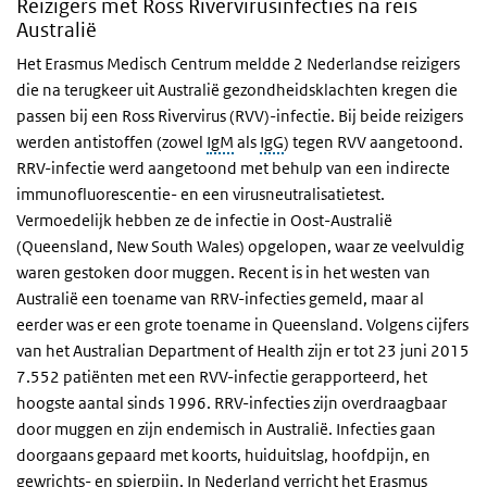
Reizigers met Ross Rivervirusinfecties na reis
Australië
Het Erasmus Medisch Centrum meldde 2 Nederlandse reizigers
die na terugkeer uit Australië gezondheidsklachten kregen die
passen bij een Ross Rivervirus (RVV)-infectie. Bij beide reizigers
werden antistoffen (zowel
IgM
als
IgG
) tegen RVV aangetoond.
RRV-infectie werd aangetoond met behulp van een indirecte
immunofluorescentie- en een virusneutralisatietest.
Vermoedelijk hebben ze de infectie in Oost-Australië
(Queensland, New South Wales) opgelopen, waar ze veelvuldig
waren gestoken door muggen. Recent is in het westen van
Australië een toename van RRV-infecties gemeld, maar al
eerder was er een grote toename in Queensland. Volgens cijfers
van het Australian Department of Health zijn er tot 23 juni 2015
7.552 patiënten met een RVV-infectie gerapporteerd, het
hoogste aantal sinds 1996. RRV-infecties zijn overdraagbaar
door muggen en zijn endemisch in Australië. Infecties gaan
doorgaans gepaard met koorts, huiduitslag, hoofdpijn, en
gewrichts- en spierpijn. In Nederland verricht het Erasmus