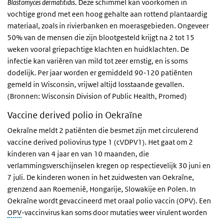
Blastomyces dermatitidis
. Deze schimmel kan voorkomen in
vochtige grond met een hoog gehalte aan rottend plantaardig
materiaal, zoals in rivierbanken en moerasgebieden. Ongeveer
50% van de mensen die zijn blootgesteld krijgt na 2 tot 15
weken vooral griepachtige klachten en huidklachten. De
infectie kan variëren van mild tot zeer ernstig, en is soms
dodelijk. Per jaar worden er gemiddeld 90-120 patiënten
gemeld in Wisconsin, vrijwel altijd losstaande gevallen.
(Bronnen: Wisconsin Division of Public Health, Promed)
Vaccine derived polio in Oekraïne
Oekraïne meldt 2 patiënten die besmet zijn met circulerend
vaccine derived poliovirus type 1 (cVDPV1). Het gaat om 2
kinderen van 4 jaar en van 10 maanden, die
verlammingsverschijnselen kregen op respectievelijk 30 juni en
7 juli. De kinderen wonen in het zuidwesten van Oekraïne,
grenzend aan Roemenië, Hongarije, Slowakije en Polen. In
Oekraïne wordt gevaccineerd met oraal polio vaccin (OPV). Een
OPV
-vaccinvirus kan soms door mutaties weer virulent worden