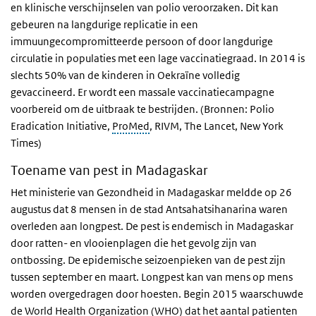
en klinische verschijnselen van polio veroorzaken. Dit kan
gebeuren na langdurige replicatie in een
immuungecompromitteerde persoon of door langdurige
circulatie in populaties met een lage vaccinatiegraad. In 2014 is
slechts 50% van de kinderen in Oekraïne volledig
gevaccineerd. Er wordt een massale vaccinatiecampagne
voorbereid om de uitbraak te bestrijden.
(Bronnen: Polio
Eradication Initiative,
ProMed
, RIVM, The Lancet, New York
Times)
Toename van pest in Madagaskar
Het ministerie van Gezondheid in Madagaskar meldde op 26
augustus dat 8 mensen in de stad Antsahatsihanarina waren
overleden aan longpest. De pest is endemisch in Madagaskar
door ratten- en vlooienplagen die het gevolg zijn van
ontbossing. De epidemische seizoenpieken van de pest zijn
tussen september en maart. Longpest kan van mens op mens
worden overgedragen door hoesten. Begin 2015 waarschuwde
de World Health Organization (WHO) dat het aantal patienten