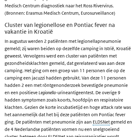
Medisch Centrum diagnostiek naar het Ross Rivervirus.
(Bronnen: Erasmus Medisch Centrum, Eurosurveillance)
Cluster van legionellose en Pontiac fever na
vakantie in Kroatië
In augustus werden 2 patiënten met legionellapneumonie
gemeld; zij waren beiden op dezelfde camping in Istrië, Kroatië
geweest. Vervolgens werd een cluster van patiënten met
gezondheidsklachten gemeld, dat gerelateerd was aan deze
camping. Het ging om een groep van 11 personen die op de
camping een jacuzzi hadden gebruikt. Van deze 11 personen
hadden 2 een met röntgenonderzoek bevestigde pneumonie
en een positieve
Legionella
-urineantigeentest. De overige 9
hadden symptomen zoals koorts, hoofdpijn en respiratoire
klachten. Gezien de korte incubatietijd en hoge attack rate was
het aannemelijk dat het bij deze patiënten om Pontiac fever
ging. De patiënten met pneumonie zijn aan
ELDSNet
gemeld en
de 4 Nederlandse patiënten vormen nu een snelgroeiend
cluster, hetgeen door ELDSNet aan reisorganisaties wordt