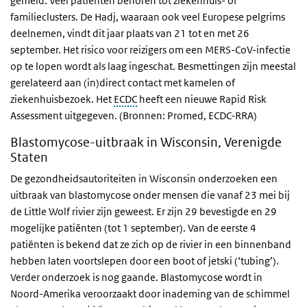
gemeld. Veel patiënten behoren tot ziekenhuis- of
familieclusters. De Hadj, waaraan ook veel Europese pelgrims
deelnemen, vindt dit jaar plaats van 21 tot en met 26
september. Het risico voor reizigers om een MERS-CoV-infectie
op te lopen wordt als laag ingeschat. Besmettingen zijn meestal
gerelateerd aan (in)direct contact met kamelen of
ziekenhuisbezoek. Het
ECDC
heeft een nieuwe Rapid Risk
Assessment uitgegeven. (Bronnen: Promed, ECDC-RRA)
Blastomycose-uitbraak in Wisconsin, Verenigde
Staten
De gezondheidsautoriteiten in Wisconsin onderzoeken een
uitbraak van blastomycose onder mensen die vanaf 23 mei bij
de Little Wolf rivier zijn geweest. Er zijn 29 bevestigde en 29
mogelijke patiënten (tot 1 september). Van de eerste 4
patiënten is bekend dat ze zich op de rivier in een binnenband
hebben laten voortslepen door een boot of jetski (‘tubing’).
Verder onderzoek is nog gaande. Blastomycose wordt in
Noord-Amerika veroorzaakt door inademing van de schimmel