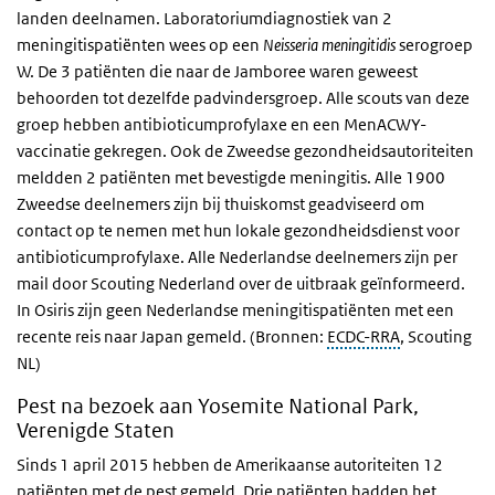
landen deelnamen. Laboratoriumdiagnostiek van 2
meningitispatiënten wees op een
Neisseria meningitidis
serogroep
W. De 3 patiënten die naar de Jamboree waren geweest
behoorden tot dezelfde padvindersgroep. Alle scouts van deze
groep hebben antibioticumprofylaxe en een MenACWY-
vaccinatie gekregen. Ook de Zweedse gezondheidsautoriteiten
meldden 2 patiënten met bevestigde meningitis. Alle 1900
Zweedse deelnemers zijn bij thuiskomst geadviseerd om
contact op te nemen met hun lokale gezondheidsdienst voor
antibioticumprofylaxe. Alle Nederlandse deelnemers zijn per
mail door Scouting Nederland over de uitbraak geïnformeerd.
In Osiris zijn geen Nederlandse meningitispatiënten met een
recente reis naar Japan gemeld. (Bronnen:
ECDC-RRA
, Scouting
NL)
Pest na bezoek aan Yosemite National Park,
Verenigde Staten
Sinds 1 april 2015 hebben de Amerikaanse autoriteiten 12
patiënten met de pest gemeld. Drie patiënten hadden het