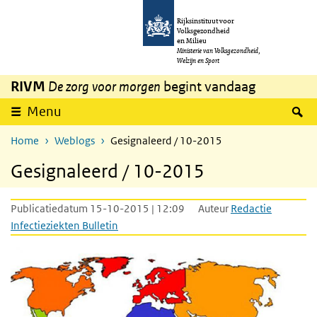
Overslaan en naar de inhoud gaan
Direct naar de hoofdnavigatie
Rijksinstituut voor
Volksgezondheid
en Milieu
Ministerie van Volksgezondheid,
Welzijn en Sport
RIVM
De zorg voor morgen
begint vandaag
Z
Menu
Home
Weblogs
Gesignaleerd / 10-2015
Gesignaleerd / 10-2015
Publicatiedatum 15-10-2015 | 12:09
Auteur
Redactie
Infectieziekten Bulletin