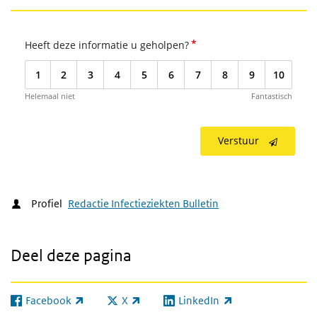
*
Heeft deze informatie u geholpen?
1
2
3
4
5
6
7
8
9
10
Helemaal niet
Fantastisch
Verstuur
Profiel
Redactie Infectieziekten Bulletin
Deel deze pagina
Facebook
X
LinkedIn
(externe link)
(externe link)
(externe link)