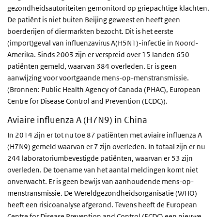
gezondheidsautoriteiten gemonitord op griepachtige klachten.
De patiënt is niet buiten Beijing geweest en heeft geen
boerderijen of diermarkten bezocht. Dit is het eerste
(import)geval van influenzavirus A(H5N1)-infectie in Noord-
Amerika. Sinds 2003 zijn er verspreid over 15 landen 650
patiënten gemeld, waarvan 384 overleden. Er is geen
aanwijzing voor voortgaande mens-op-menstransmissie.
(Bronnen:
Public Health Agency of Canada
(PHAC), European
Centre for Disease Control and Prevention (ECDC)).
Aviaire influenza A (H7N9) in China
In 2014 zijn er tot nu toe 87 patiënten met aviaire influenza A
(H7N9) gemeld waarvan er 7 zijn overleden. In totaal zijn er nu
244 laboratoriumbevestigde patiënten, waarvan er 53 zijn
overleden. De toename van het aantal meldingen komt niet
onverwacht. Er is geen bewijs van aanhoudende mens-op-
menstransmissie. De Wereldgezondheidsorganisatie (WHO)
heeft een risicoanalyse afgerond. Tevens heeft de European
Centre for Disease Prevention and Control (ECDC) een nieuwe