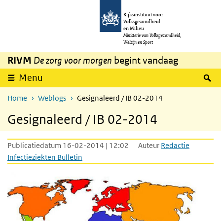
Overslaan en naar de inhoud gaan
Direct naar de hoofdnavigatie
Rijksinstituut voor
Volksgezondheid
en Milieu
Ministerie van Volksgezondheid,
Welzijn en Sport
RIVM
De zorg voor morgen
begint vandaag
Z
Menu
Home
Weblogs
Gesignaleerd / IB 02-2014
Gesignaleerd / IB 02-2014
Publicatiedatum 16-02-2014 | 12:02
Auteur
Redactie
Infectieziekten Bulletin