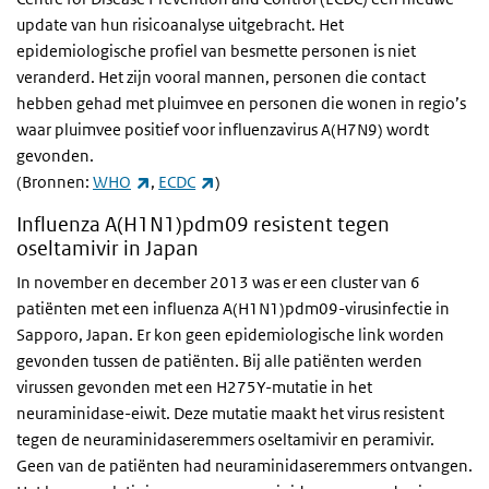
update van hun risicoanalyse uitgebracht. Het
epidemiologische profiel van besmette personen is niet
veranderd. Het zijn vooral mannen, personen die contact
hebben gehad met pluimvee en personen die wonen in regio’s
waar pluimvee positief voor influenzavirus A(H7N9) wordt
gevonden.
(externe link)
(externe link)
(Bronnen:
WHO
,
ECDC
)
Influenza A(H1N1)pdm09 resistent tegen
oseltamivir in Japan
In november en december 2013 was er een cluster van 6
patiënten met een influenza A(H1N1)pdm09-virusinfectie in
Sapporo, Japan. Er kon geen epidemiologische link worden
gevonden tussen de patiënten. Bij alle patiënten werden
virussen gevonden met een H275Y-mutatie in het
neuraminidase-eiwit. Deze mutatie maakt het virus resistent
tegen de neuraminidaseremmers oseltamivir en peramivir.
Geen van de patiënten had neuraminidaseremmers ontvangen.