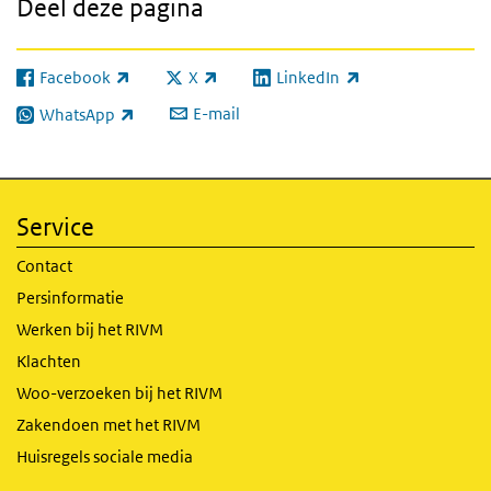
Deel deze pagina
Facebook
X
LinkedIn
(externe link)
(externe link)
(externe link)
E-mail
WhatsApp
(externe link)
Service
Contact
Persinformatie
Werken bij het RIVM
Klachten
Woo-verzoeken bij het RIVM
Zakendoen met het RIVM
Huisregels sociale media