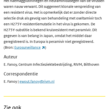
Het haemagglutininegen en neuraminidasegen van de virussen
waren nauw verwant. Dit suggereert klonale verspreiding van
een resistent virus. Het is opmerkelijk dat er zonder directe
selectie druk als gevolg van behandeling met oseltamivir toch
een H275Y-resistentiemutatie in het virus is gekomen. De
H275Y-substitie is bekend kruisresistent met peramivir. Dit
gegeven is van belang in Japan, omdat het middel daar
geregistreerd is. In Europa is peramivir niet geregistreerd.
(externe link)
(Bron:
Eurosurveillance
)
Auteur
E. Fanoy, Centrum Infectieziektebestrijding, RIVM, Bilthoven
Correspondentie
E. Fanoy |
ewout.fanoy@rivm.nl
Zie ook