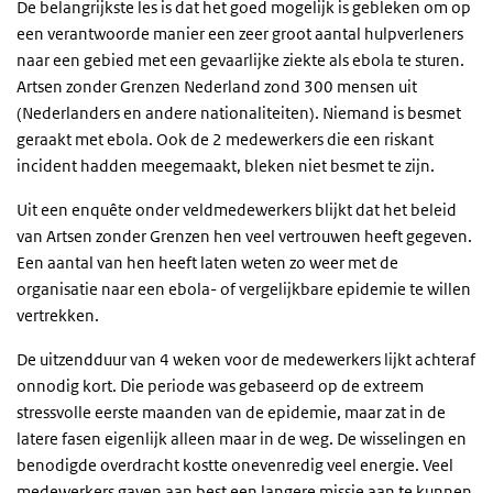
De belangrijkste les is dat het goed mogelijk is gebleken om op
een verantwoorde manier een zeer groot aantal hulpverleners
naar een gebied met een gevaarlijke ziekte als ebola te sturen.
Artsen zonder Grenzen Nederland zond 300 mensen uit
(Nederlanders en andere nationaliteiten). Niemand is besmet
geraakt met ebola. Ook de 2 medewerkers die een riskant
incident hadden meegemaakt, bleken niet besmet te zijn.
Uit een enqu
ê
te onder veldmedewerkers blijkt dat het beleid
van Artsen zonder Grenzen hen veel vertrouwen heeft gegeven.
Een aantal van hen heeft laten weten zo weer met de
organisatie naar een ebola- of vergelijkbare epidemie te willen
vertrekken.
De uitzendduur van 4 weken voor de medewerkers lijkt achteraf
onnodig kort. Die periode was gebaseerd op de extreem
stressvolle eerste maanden van de epidemie, maar zat in de
latere fasen eigenlijk alleen maar in de weg. De wisselingen en
benodigde overdracht kostte onevenredig veel energie. Veel
medewerkers gaven aan best een langere missie aan te kunnen.