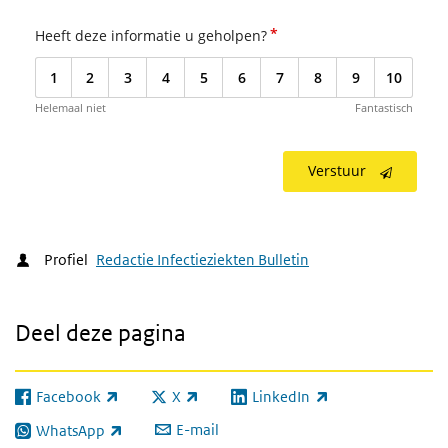
*
Heeft deze informatie u geholpen?
1
2
3
4
5
6
7
8
9
10
Helemaal niet
Fantastisch
Verstuur
Profiel
Redactie Infectieziekten Bulletin
Deel deze pagina
Facebook
X
LinkedIn
(externe link)
(externe link)
(externe link)
E-mail
WhatsApp
(externe link)