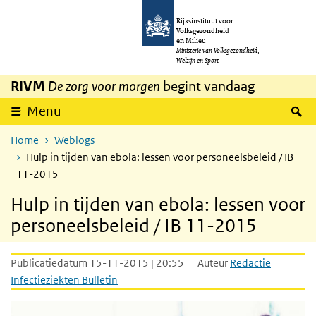
Overslaan en naar de inhoud gaan
Direct naar de hoofdnavigatie
Rijksinstituut voor
Volksgezondheid
en Milieu
Ministerie van Volksgezondheid,
Welzijn en Sport
RIVM
De zorg voor morgen
begint vandaag
Z
Menu
Home
Weblogs
Hulp in tijden van ebola: lessen voor personeelsbeleid / IB
11-2015
Hulp in tijden van ebola: lessen voor
personeelsbeleid / IB 11-2015
Publicatiedatum 15-11-2015 | 20:55
Auteur
Redactie
Infectieziekten Bulletin