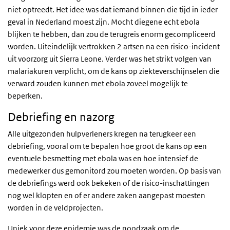
niet optreedt. Het idee was dat iemand binnen die tijd in ieder
geval in Nederland moest zijn. Mocht diegene echt ebola
blijken te hebben, dan zou de terugreis enorm gecompliceerd
worden. Uiteindelijk vertrokken 2 artsen na een risico-incident
uit voorzorg uit Sierra Leone. Verder was het strikt volgen van
malariakuren verplicht, om de kans op ziekteverschijnselen die
verward zouden kunnen met ebola zoveel mogelijk te
beperken.
Debriefing en nazorg
Alle uitgezonden hulpverleners kregen na terugkeer een
debriefing, vooral om te bepalen hoe groot de kans op een
eventuele besmetting met ebola was en hoe intensief de
medewerker dus gemonitord zou moeten worden. Op basis van
de debriefings werd ook bekeken of de risico-inschattingen
nog wel klopten en of er andere zaken aangepast moesten
worden in de veldprojecten.
Uniek voor deze epidemie was de noodzaak om de