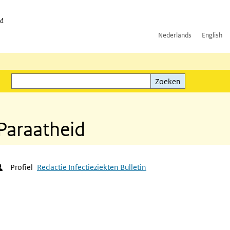
id
Nederlands
English
Zoeken
ink)
Zoeken
araatheid
Profiel
Redactie Infectieziekten Bulletin