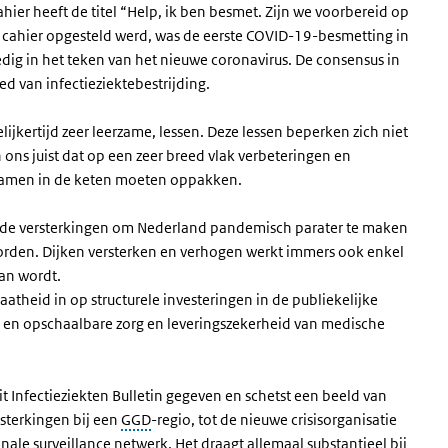
cahier heeft de titel “Help, ik ben besmet. Zijn we voorbereid op
at cahier opgesteld werd, was de eerste COVID-19-besmetting in
dig in het teken van het nieuwe coronavirus. De consensus in
d van infectieziektebestrijding.
lijkertijd zeer leerzame, lessen. Deze lessen beperken zich niet
n ons juist dat op een zeer breed vlak verbeteringen en
e samen in de keten moeten oppakken.
at de versterkingen om Nederland pandemisch parater te maken
rden. Dijken versterken en verhogen werkt immers ook enkel
aan wordt.
theid in op structurele investeringen in de publiekelijke
le en opschaalbare zorg en leveringszekerheid van medische
 Infectieziekten Bulletin gegeven en schetst een beeld van
rsterkingen bij een
GGD
-regio, tot de nieuwe crisisorganisatie
onale surveillance netwerk. Het draagt allemaal substantieel bij