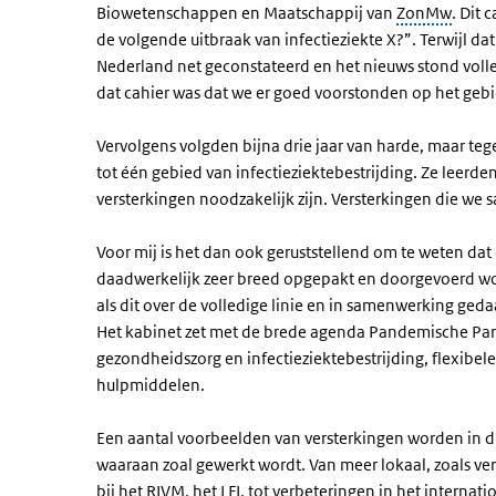
Biowetenschappen en Maatschappij van
ZonMw
. Dit 
de volgende uitbraak van infectieziekte X?”. Terwijl d
Nederland net geconstateerd en het nieuws stond volle
dat cahier was dat we er goed voorstonden op het gebie
Vervolgens volgden bijna drie jaar van harde, maar tege
tot één gebied van infectieziektebestrijding. Ze leerde
versterkingen noodzakelijk zijn. Versterkingen die w
Voor mij is het dan ook geruststellend om te weten d
daadwerkelijk zeer breed opgepakt en doorgevoerd wo
als dit over de volledige linie en in samenwerking ged
Het kabinet zet met de brede agenda Pandemische Paraa
gezondheidszorg en infectieziektebestrijding, flexibe
hulpmiddelen.
Een aantal voorbeelden van versterkingen worden in dit
waaraan zoal gewerkt wordt. Van meer lokaal, zoals ve
bij het RIVM, het
LFI
, tot verbeteringen in het internati