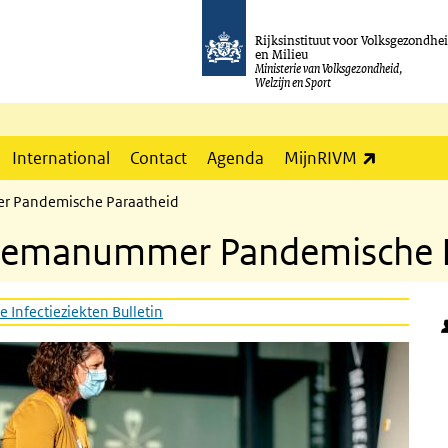
Rijksinstituut voor Volksgezondhe
en Milieu
Ministerie van Volksgezondheid,
Welzijn en Sport
(externe l
International
Contact
Agenda
MijnRIVM
r Pandemische Paraatheid
hemanummer Pandemische P
e Infectieziekten Bulletin