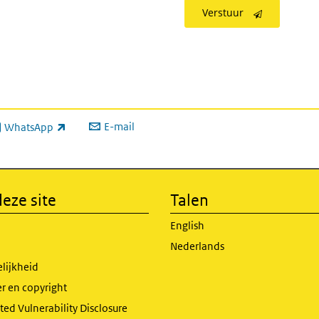
Verstuur
E-mail
WhatsApp
xterne link)
eze site
Talen
English
Nederlands
lijkheid
r en copyright
ed Vulnerability Disclosure