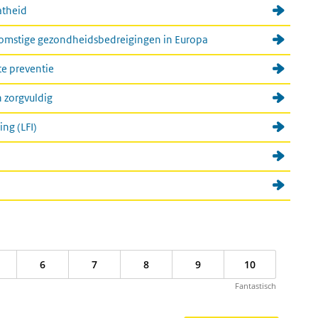
theid
komstige gezondheidsbedreigingen in Europa
e preventie
 zorgvuldig
ing (LFI)
6
7
8
9
10
Fantastisch