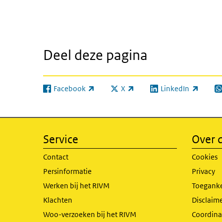
Deel deze pagina
Facebook
X
LinkedIn
(externe link)
(externe link)
(externe link)
(e
Service
Over d
Contact
Cookies
Persinformatie
Privacy
Werken bij het RIVM
Toeganke
Klachten
Disclaime
Woo-verzoeken bij het RIVM
Coordinat