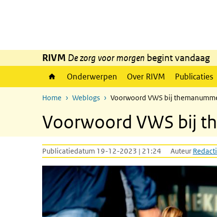
Overslaan en naar de inhoud gaan
Direct naar de hoofdnavigatie
RIVM
De zorg voor morgen
begint vandaag
Onderwerpen
Over RIVM
Publicaties
Home
Weblogs
Voorwoord VWS bij themanumme
Voorwoord VWS bij t
Publicatiedatum 19-12-2023 | 21:24
Auteur
Redacti