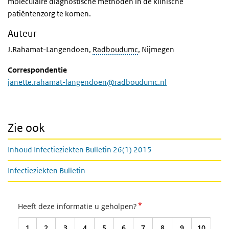
moleculaire diagnostische methoden in de klinische
patiëntenzorg te komen.
Auteur
J.Rahamat-Langendoen,
Radboudumc
, Nijmegen
Correspondentie
janette.rahamat-langendoen@radboudumc.nl
Zie ook
Inhoud Infectieziekten Bulletin 26(1) 2015
Infectieziekten Bulletin
*
Heeft deze informatie u geholpen?
1
2
3
4
5
6
7
8
9
10