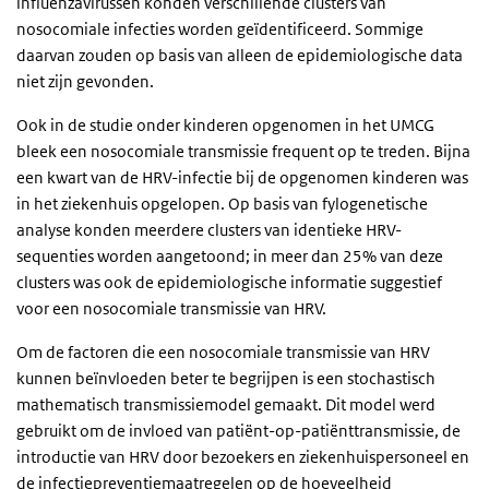
influenzavirussen konden verschillende clusters van
nosocomiale infecties worden geïdentificeerd. Sommige
daarvan zouden op basis van alleen de epidemiologische data
niet zijn gevonden.
Ook in de studie onder kinderen opgenomen in het UMCG
bleek een nosocomiale transmissie frequent op te treden. Bijna
een kwart van de HRV-infectie bij de opgenomen kinderen was
in het ziekenhuis opgelopen. Op basis van fylogenetische
analyse konden meerdere clusters van identieke HRV-
sequenties worden aangetoond; in meer dan 25% van deze
clusters was ook de epidemiologische informatie suggestief
voor een nosocomiale transmissie van HRV.
Om de factoren die een nosocomiale transmissie van HRV
kunnen beïnvloeden beter te begrijpen is een stochastisch
mathemati
sch transmissiemodel gemaakt. Dit model werd
gebruikt om de invloed van patiënt-op-patiënttransmissie, de
introductie van HRV door bezoekers en ziekenhuispersoneel en
de infectiepreventiemaatregelen op de hoeveelheid