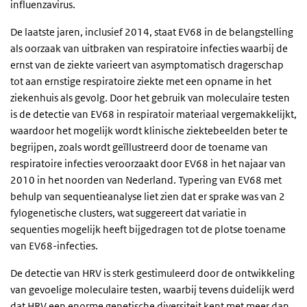
influenzavirus.
De laatste jaren, inclusief 2014, staat EV68 in de belangstelling
als oorzaak van uitbraken van respiratoire infecties waarbij de
ernst van de ziekte varieert van asymptomatisch dragerschap
tot aan ernstige respiratoire ziekte met een opname in het
ziekenhuis als gevolg. Door het gebruik van moleculaire testen
is de detectie van EV68 in respiratoir materiaal vergemakkelijkt,
waardoor het mogelijk wordt klinische ziektebeelden beter te
begrijpen, zoals wordt geïllustreerd door de toename van
respiratoire infecties veroorzaakt door EV68 in het najaar van
2010 in het noorden van Nederland. Typering van EV68 met
behulp van sequentieanalyse liet zien dat er sprake was van 2
fylogenetische clusters, wat suggereert dat variatie in
sequenties mogelijk heeft bijgedragen tot de plotse toename
van EV68-infecties.
De detectie van HRV is sterk gestimuleerd door de ontwikkeling
van gevoelige moleculaire testen, waarbij tevens duidelijk werd
dat HRV een enorme genetische diversiteit kent met meer dan