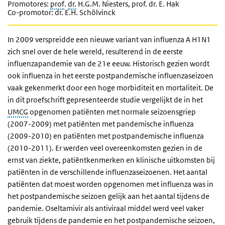
Promotores:
prof
.
dr.
H.G.M. Niesters, prof. dr. E. Hak
Co-promotor: dr. E.H. Schölvinck
In 2009 verspreidde een nieuwe variant van influenza A H1N1
zich snel over de hele wereld, resulterend in de eerste
influenzapandemie van de 21e eeuw. Historisch gezien wordt
ook influenza in het eerste postpandemische influenzaseizoen
vaak gekenmerkt door een hoge morbiditeit en mortaliteit. De
in dit proefschrift gepresenteerde studie vergelijkt de in het
UMCG
opgenomen patiënten met normale seizoensgriep
(2007-2009) met patiënten met pandemische influenza
(2009-2010) en patiënten met postpandemische influenza
(2010-2011). Er werden veel overeenkomsten gezien in de
ernst van ziekte, patiëntkenmerken en klinische uitkomsten bij
patiënten in de verschillende influenzaseizoenen. Het aantal
patiënten dat moest worden opgenomen met influenza was in
het postpandemische seizoen gelijk aan het aantal tijdens de
pandemie. Oseltamivir als antiviraal middel werd veel vaker
gebruik tijdens de pandemie en het postpandemische seizoen,