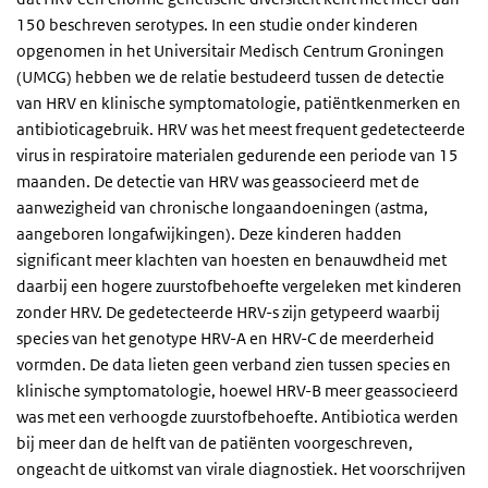
150 beschreven serotypes. In een studie onder kinderen
opgenomen in het Universitair Medisch Centrum Groningen
(UMCG) hebben we de relatie bestudeerd tussen de detectie
van HRV en klinische symptomatologie, patiëntkenmerken en
antibioticagebruik. HRV was het meest frequent gedetecteerde
virus in respiratoire materialen gedurende een periode van 15
maanden. De detectie van HRV was geassocieerd met de
aanwezigheid van chronische longaandoeningen (astma,
aangeboren longafwijkingen). Deze kinderen hadden
significant meer klachten van hoesten en benauwdheid met
daarbij een hogere zuurstofbehoefte vergeleken met kinderen
zonder HRV. De gedetecteerde HRV-s zijn getypeerd waarbij
species van het genotype HRV-A en HRV-C de meerderheid
vormden. De data lieten geen verband zien tussen species en
klinische symptomatologie, hoewel HRV-B meer geassocieerd
was met een verhoogde zuurstofbehoefte. Antibiotica werden
bij meer dan de helft van de patiënten voorgeschreven,
ongeacht de uitkomst van virale diagnostiek. Het voorschrijven