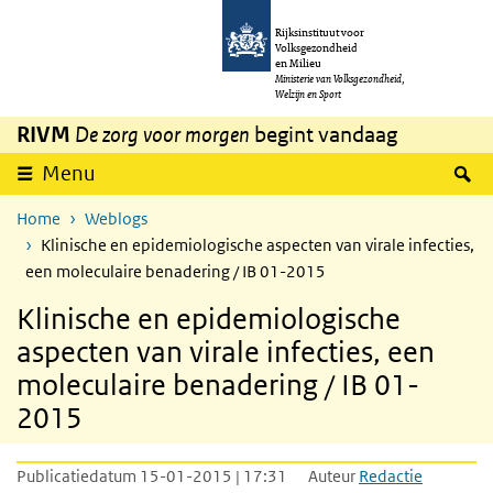
Overslaan en naar de inhoud gaan
Direct naar de hoofdnavigatie
Rijksinstituut voor
Volksgezondheid
en Milieu
Ministerie van Volksgezondheid,
Welzijn en Sport
RIVM
De zorg voor morgen
begint vandaag
Z
Menu
Home
Weblogs
Klinische en epidemiologische aspecten van virale infecties,
een moleculaire benadering / IB 01-2015
Klinische en epidemiologische
aspecten van virale infecties, een
moleculaire benadering / IB 01-
2015
Publicatiedatum 15-01-2015 | 17:31
Auteur
Redactie