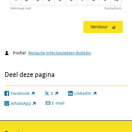
Helemaal niet
Fantastisch
Verstuur
Profiel
Redactie Infectieziekten Bulletin
Deel deze pagina
Facebook
X
LinkedIn
(externe link)
(externe link)
(externe link)
E-mail
WhatsApp
(externe link)