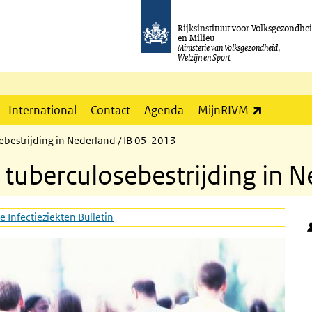
Rijksinstituut voor Volksgezondhe
en Milieu
Ministerie van Volksgezondheid,
Welzijn en Sport
(externe l
International
Contact
Agenda
MijnRIVM
ebestrijding in Nederland / IB 05-2013
 tuberculosebestrijding in 
e Infectieziekten Bulletin