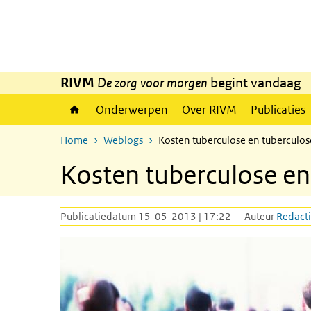
Overslaan en naar de inhoud gaan
Direct naar de hoofdnavigatie
RIVM
De zorg voor morgen
begint vandaag
Onderwerpen
Over RIVM
Publicaties
Home
Weblogs
Kosten tuberculose en tuberculos
Kosten tuberculose en
Publicatiedatum 15-05-2013 | 17:22
Auteur
Redacti