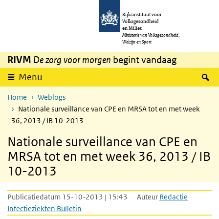
Overslaan en naar de inhoud gaan
Direct naar de hoofdnavigatie
Rijksinstituut voor
Volksgezondheid
en Milieu
Ministerie van Volksgezondheid,
Welzijn en Sport
RIVM
De zorg voor morgen
begint vandaag
Z
Menu
Home
Weblogs
Nationale surveillance van CPE en MRSA tot en met week
36, 2013 / IB 10-2013
Nationale surveillance van CPE en
MRSA tot en met week 36, 2013 / IB
10-2013
Publicatiedatum 15-10-2013 | 15:43
Auteur
Redactie
Infectieziekten Bulletin