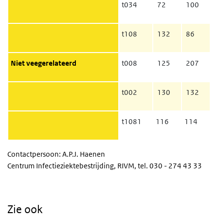
t034
72
100
t108
132
86
Niet veegerelateerd
t008
125
207
t002
130
132
t1081
116
114
Contactpersoon: A.P.J. Haenen
Centrum Infectieziektebestrijding, RIVM, tel. 030 - 274 43 33
Zie ook