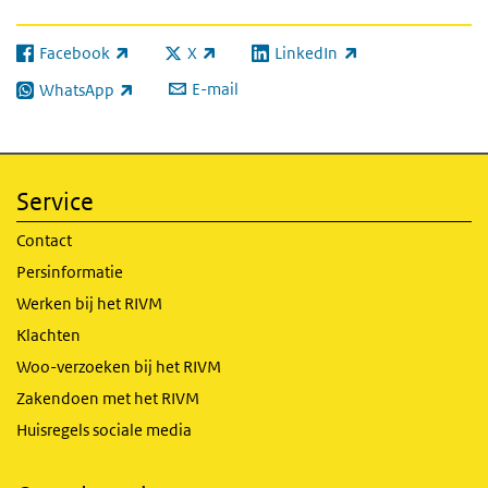
Facebook
X
LinkedIn
(externe link)
(externe link)
(externe link)
E-mail
WhatsApp
(externe link)
Service
Contact
Persinformatie
Werken bij het RIVM
Klachten
Woo-verzoeken bij het RIVM
Zakendoen met het RIVM
Huisregels sociale media