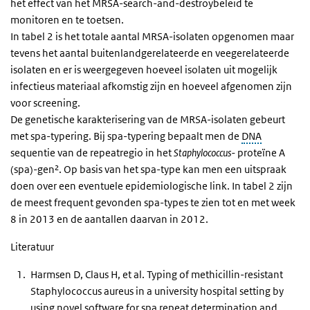
het effect van het
MRSA
-search-and-destroybeleid te
monitoren en te toetsen.
In tabel 2 is het totale aantal
MRSA
-isolaten opgenomen maar
tevens het aantal buitenlandgerelateerde en veegerelateerde
isolaten en er is weergegeven hoeveel isolaten uit mogelijk
infectieus materiaal afkomstig zijn en hoeveel afgenomen zijn
voor screening.
De genetische karakterisering van de MRSA-isolaten gebeurt
met spa-typering. Bij spa-typering bepaalt men de
DNA
sequentie van de repeatregio in het
Staphylococcus-
proteïne A
(spa)-gen². Op basis van het spa-type kan men een uitspraak
doen over een eventuele epidemiologische link. In tabel 2 zijn
de meest frequent gevonden spa-types te zien tot en met week
8 in 2013 en de aantallen daarvan in 2012.
Literatuur
Harmsen D, Claus H, et al. Typing of methicillin-resistant
Staphylococcus aureus
in a university hospital setting by
using novel software for
spa
repeat determination and