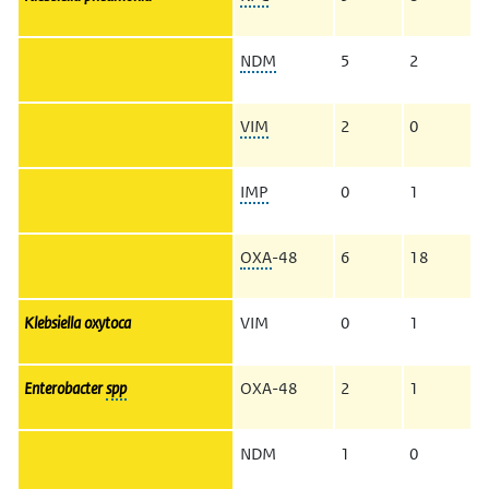
NDM
5
2
VIM
2
0
IMP
0
1
OXA
-48
6
18
Klebsiella oxytoca
VIM
0
1
Enterobacter
spp
OXA-48
2
1
NDM
1
0