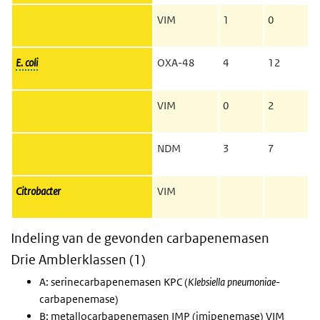
VIM
1
0
E. coli
OXA-48
4
12
VIM
0
2
NDM
3
7
Citrobacter
VIM
Indeling van de gevonden carbapenemasen
Drie Amblerklassen (1)
A: serinecarbapenemasen KPC (
Klebsiella pneumoniae
-
carbapenemase)
B: metallocarbapenemasen IMP (imipenemase) VIM