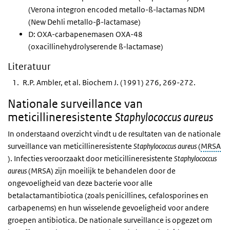
(Verona integron encoded metallo-ß-lactamas NDM
(New Dehli metallo-β-lactamase)
D: OXA-carbapenemasen OXA-48
(oxacillinehydrolyserende ß-lactamase)
Literatuur
R.P. Ambler, et al. Biochem J. (1991) 276, 269-272.
Nationale surveillance van
meticillineresistente
Staphylococcus aureus
In onderstaand overzicht vindt u de resultaten van de nationale
surveillance van meticillineresistente
Staphylococcus aureus
(
MRSA
). Infecties veroorzaakt door meticillineresistente
Staphylococcus
aureus
(
MRSA
) zijn moeilijk te behandelen door de
ongevoeligheid van deze bacterie voor alle
betalactamantibiotica (zoals penicillines, cefalosporines en
carbapenems) en hun wisselende gevoeligheid voor andere
groepen antibiotica. De nationale surveillance is opgezet om