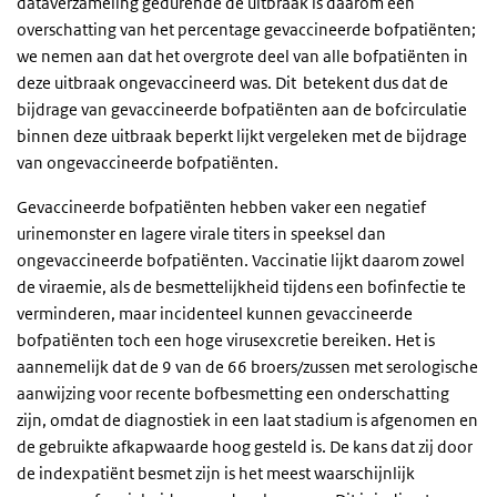
dataverzameling gedurende de uitbraak is daarom een
overschatting van het percentage gevaccineerde bofpatiënten;
we nemen aan dat het overgrote deel van alle bofpatiënten in
deze uitbraak ongevaccineerd was. Dit betekent dus dat de
bijdrage van gevaccineerde bofpatiënten aan de bofcirculatie
binnen deze uitbraak beperkt lijkt vergeleken met de bijdrage
van ongevaccineerde bofpatiënten.
Gevaccineerde bofpatiënten hebben vaker een negatief
urinemonster en lagere virale titers in speeksel dan
ongevaccineerde bofpatiënten. Vaccinatie lijkt daarom zowel
de viraemie, als de besmettelijkheid tijdens een bofinfectie te
verminderen, maar incidenteel kunnen gevaccineerde
bofpatiënten toch een hoge virusexcretie bereiken. Het is
aannemelijk dat de 9 van de 66 broers/zussen met serologische
aanwijzing voor recente bofbesmetting een onderschatting
zijn, omdat de diagnostiek in een laat stadium is afgenomen en
de gebruikte afkapwaarde hoog gesteld is. De kans dat zij door
de indexpatiënt besmet zijn is het meest waarschijnlijk