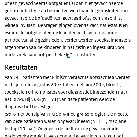
of een gevaccineerde bofpatiënt al dan niet gevaccineerde
gezinscontacten kan besmetten werd aan de gezinsleden van
gevaccineerde bofpatiënten gevraagd of ze een vragenlijst
wilden invullen. De vragen gingen over de vaccinatiestatus en
eventuele bofgerelateerde klachten in de voorafgaande
periode van alle gezinsleden. Verder werden speekselmonsters
afgenomen van de kinderen in het gezin en ingestuurd voor
onderzoek naar bofspecifieke
IgG
-antistoffen.
Resultaten
Van 341 patiënten met klinisch verdachte bofklachten werden
in de periode augustus 2007 tot en met juni 2009, bloed-,
speekselen urinemonsters voor diagnostiek ingezonden naar
het RIVM. Bij 50% (n=171) van deze patiënten werd de
diagnose bof bevestigd
(95% met behulp van
PCR
, 5% met
IgM
-serologie). De meeste
van deze patiënten waren ongevaccineerd (n=111, mediane
leeftijd 15 jaar). Ongeveer de helft van de gevaccineerde
onderzoekspopulatie was eenmaal gevaccineerd tegen bof,