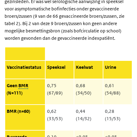
gezinsleden. Er was wel serologische aanwijzing in speeksel
voor asymptomatische bofinfecties onder gevaccineerde
broers/zussen (9 van de 66 gevaccineerde broers/zussen, zie
tabel 2). Bij 2 van deze 9 broers/zussen kon geen andere
mogelijke besmettingsbron (zoals bofcirculatie op school)
worden gevonden dan de gevaccineerde indexpatiënt.
Vaccinatiestatus
Speeksel
Keelwat
Urine
Geen
BMR
0,75
0,68
0,61
(N=111)
(67/89)
(34/50)
(54/88)
BMR (n=60)
0,62
0,44
0,28
(33/53)
(14/32)
(15/53)
P-waarde
0,10
<0,05
<0,05