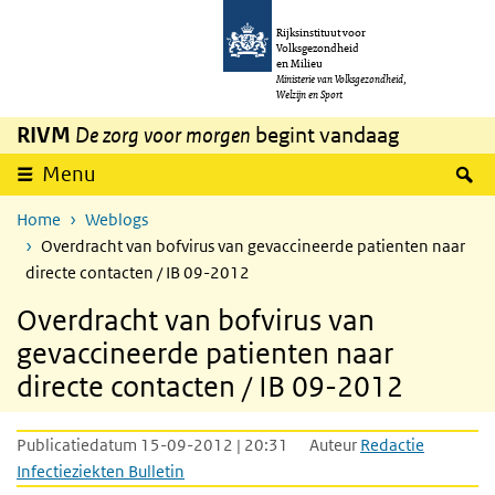
Overslaan en naar de inhoud gaan
Direct naar de hoofdnavigatie
Rijksinstituut voor
Volksgezondheid
en Milieu
Ministerie van Volksgezondheid,
Welzijn en Sport
RIVM
De zorg voor morgen
begint vandaag
Z
Menu
Home
Weblogs
Overdracht van bofvirus van gevaccineerde patienten naar
directe contacten / IB 09-2012
Overdracht van bofvirus van
gevaccineerde patienten naar
directe contacten / IB 09-2012
Publicatiedatum 15-09-2012 | 20:31
Auteur
Redactie
Infectieziekten Bulletin