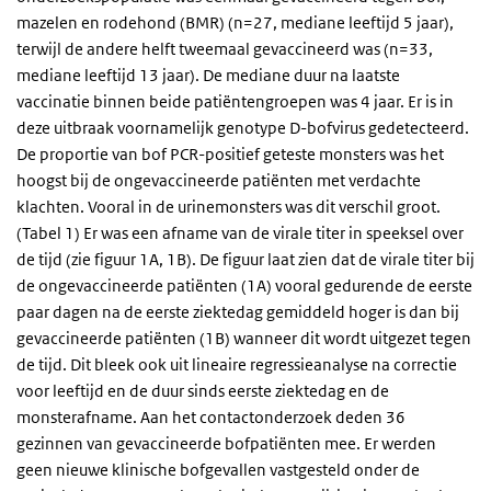
mazelen en rodehond (BMR) (n=27, mediane leeftijd 5 jaar),
terwijl de andere helft tweemaal gevaccineerd was (n=33,
mediane leeftijd 13 jaar). De mediane duur na laatste
vaccinatie binnen beide patiëntengroepen was 4 jaar. Er is in
deze uitbraak voornamelijk genotype D-bofvirus gedetecteerd.
De proportie van bof PCR-positief geteste monsters was het
hoogst bij de ongevaccineerde patiënten met verdachte
klachten. Vooral in de urinemonsters was dit verschil groot.
(Tabel 1) Er was een afname van de virale titer in speeksel over
de tijd (zie figuur 1A, 1B). De figuur laat zien dat de virale titer bij
de ongevaccineerde patiënten (1A) vooral gedurende de eerste
paar dagen na de eerste ziektedag gemiddeld hoger is dan bij
gevaccineerde patiënten (1B) wanneer dit wordt uitgezet tegen
de tijd. Dit bleek ook uit lineaire regressieanalyse na correctie
voor leeftijd en de duur sinds eerste ziektedag en de
monsterafname. Aan het contactonderzoek deden 36
gezinnen van gevaccineerde bofpatiënten mee. Er werden
geen nieuwe klinische bofgevallen vastgesteld onder de