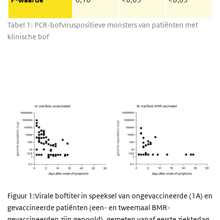
Tabel 1: PCR-bofviruspositieve monsters van patiënten met
klinische bof
Figuur 1:Virale boftiter in speeksel van ongevaccineerde (1A) en
gevaccineerde patiënten (een- en tweemaal BMR-
gevaccineerden zijn gepoold), gemeten vanaf eerste ziektedag.