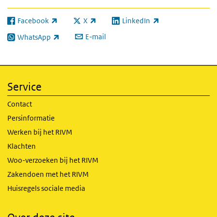
Facebook
X
LinkedIn
(externe link)
(externe link)
(externe link)
E-mail
WhatsApp
(externe link)
Service
Contact
Persinformatie
Werken bij het RIVM
Klachten
Woo-verzoeken bij het RIVM
Zakendoen met het RIVM
Huisregels sociale media