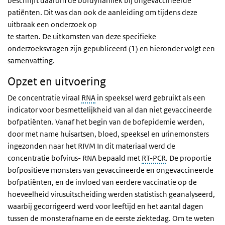
beschrijft daarom de bofdynamiek bij ongevaccineerde
patiënten. Dit was dan ook de aanleiding om tijdens deze
uitbraak een onderzoek op
te starten. De uitkomsten van deze specifieke
onderzoeksvragen zijn gepubliceerd (1) en hieronder volgt een
samenvatting.
Opzet en uitvoering
De concentratie viraal
RNA
in speeksel werd gebruikt als een
indicator voor besmettelijkheid van al dan niet gevaccineerde
bofpatiënten. Vanaf het begin van de bofepidemie werden,
door met name huisartsen, bloed, speeksel en urinemonsters
ingezonden naar het RIVM In dit materiaal werd de
concentratie bofvirus- RNA bepaald met
RT-PCR
. De proportie
bofpositieve monsters van gevaccineerde en ongevaccineerde
bofpatiënten, en de invloed van eerdere vaccinatie op de
hoeveelheid virusuitscheiding werden statistisch geanalyseerd,
waarbij gecorrigeerd werd voor leeftijd en het aantal dagen
tussen de monsterafname en de eerste ziektedag. Om te weten