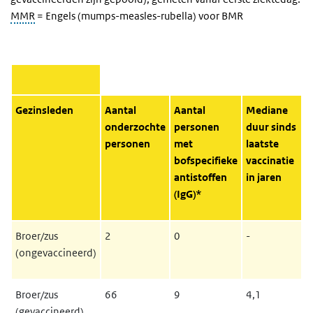
MMR
= Engels (
mumps-measles-rubella
) voor BMR
Gezinsleden
Aantal
Aantal
Mediane
onderzochte
personen
duur sinds
personen
met
laatste
bofspecifieke
vaccinatie
antistoffen
in jaren
(IgG)*
Broer/zus
2
0
-
(ongevaccineerd)
Broer/zus
66
9
4,1
(gevaccineerd)