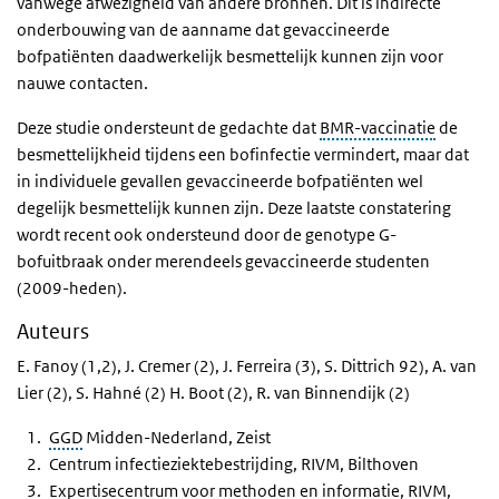
vanwege afwezigheid van andere bronnen. Dit is indirecte
onderbouwing van de aanname dat gevaccineerde
bofpatiënten daadwerkelijk besmettelijk kunnen zijn voor
nauwe contacten.
Deze studie ondersteunt de gedachte dat
BMR-vaccinatie
de
besmettelijkheid tijdens een bofinfectie vermindert, maar dat
in individuele gevallen gevaccineerde bofpatiënten wel
degelijk besmettelijk kunnen zijn. Deze laatste constatering
wordt recent ook ondersteund door de genotype G-
bofuitbraak onder merendeels gevaccineerde studenten
(2009-heden).
Auteurs
E. Fanoy (1,2), J. Cremer (2), J. Ferreira (3), S. Dittrich 92), A. van
Lier (2), S. Hahné (2) H. Boot (2), R. van Binnendijk (2)
GGD
Midden-Nederland, Zeist
Centrum infectieziektebestrijding, RIVM, Bilthoven
Expertisecentrum voor methoden en informatie, RIVM,