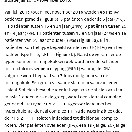
situatie juli 2015-november 2016.
Van juli 2015 tot en met november 2016 werden 46 menW-
patiënten gemeld (Figuur 3): 3 patiënten onder de 5 jaar (7%),
11 patiënten tussen 15 en 24 jaar (24%), 3 patiënten tussen 25
en 44 jaar (7%), 11 patiënten tussen 45 en 64 jaar (24%) en 18
patiënten van 65 jaar of ouder (39%) (Figuur 3a). Bij 43
patiënten kon het type bepaald worden en 39 (91%) van hen
hadden type P1.5,2:F1-1 (Figuur 3b). Naast de verschillende
typen kunnen meningokokken ook worden onderscheiden
met multilocus sequence typing (MLST) waarbij de DNA-
volgorde wordt bepaald van 7 huishoudgenen van de
meningokok. Een groep verwante stammen waarvan ieder
isolaat 6 allelen bevat die identiek zijn aan de allelen van ten
minste 1 ander lid van de groep, wordt een
klonaal complex
genoemd. Het type P1.5,2:F1-1 is geassocieerd met het
hypervirulente klonaal complex 11. Na de typering bleek dat
de P1.5,2:F1-1-isolaten inderdaad tot dit klonaal complex
horen. Vier patiënten overleden (9%), een 19-jarige, 20-jarige,