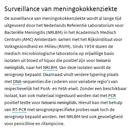
Surveillance van meningokokkenziekte
De surveillance van meningokokkenziekte wordt al lange tijd
uitgevoerd door het Nederlands Referentie Laboratorium voor
Bacteriële Meningitis (NRLBM) in het Academisch Medisch
Centrum (AMC) Amsterdam samen met het Rijksinstituut voor
Volksgezondheid en Milieu (RIVM). Sinds 1959 sturen de
medisch microbiologische laboratoria op vrijwillige basis
isolaten uit bloed of liquor die positief zijn voor
Neisseria
meningitidis
, naar het
NRLBM
. Van deze isolaten wordt de
serogroep bepaald. Daarnaast vindt verdere typering plaats
met
DNA
-sequenties die coderen voor variabele regio’s van
respectievelijk het PorA- en FetA-eiwit. Zonder
een beschikbaar
isolaat, kan ook materiaal ingestuurd worden dat met
PCR
positief testte voor
Neisseria meningitidis
. Hieruit kan met behulp
van
RT-PCR
met serogroepspecifieke probes vaak toch de
serogroep bepaald worden. Het
NRLBM
test ook gevoeligheid
voor penicilline en
rifampicine.