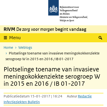
Overslaan en naar de inhoud gaan
Direct naar de hoofdnavigatie
Rijksinstituut voor
Volksgezondheid
en Milieu
Ministerie van Volksgezondheid,
Welzijn en Sport
RIVM
De zorg voor morgen
begint vandaag
Z
Menu
Home
Weblogs
Plotselinge toename van invasieve meningokokkenziekte
serogroep W in 2015 en 2016 / IB 01-2017
Plotselinge toename van invasieve
meningokokkenziekte serogroep W
in 2015 en 2016 / IB 01-2017
Publicatiedatum 15-01-2017 | 16:24
Auteur
Redactie
Infectieziekten Bulletin