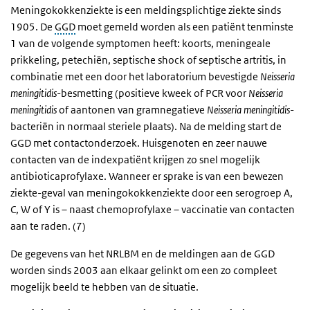
Meningokokkenziekte is een meldingsplichtige ziekte sinds
1905. De
GGD
moet gemeld worden als een patiënt tenminste
1 van de volgende symptomen heeft: koorts, meningeale
prikkeling, petechiën, septische shock of septische artritis, in
combinatie met een door het laboratorium bevestigde
Neisseria
meningitidis
-besmetting (positieve kweek of
PCR
voor
Neisseria
meningitidis
of aantonen van gramnegatieve
Neisseria meningitidis
-
bacteriën in normaal steriele plaats). Na de melding start de
GGD met contactonderzoek. Huisgenoten en zeer nauwe
contacten van de indexpatiënt krijgen zo snel mogelijk
antibioticaprofylaxe. Wanneer er sprake is van een bewezen
ziekte-
geval van meningokokkenziekte door een serogroep A,
C, W of Y is – naast chemoprofylaxe – vaccinatie van contacten
aan te raden.
(7)
De gegevens van het
NRLBM
en de meldingen aan de GGD
worden sinds 2003 aan elkaar gelinkt om een zo compleet
mogelijk beeld te hebben van de situatie.