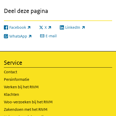
Deel deze pagina
Facebook
X
LinkedIn
(externe link)
(externe link)
(externe link)
E-mail
WhatsApp
(externe link)
Service
Contact
Persinformatie
Werken bij het RIVM
Klachten
Woo-verzoeken bij het RIVM
Zakendoen met het RIVM