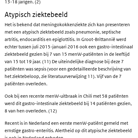
13-18 jarigen. (2)
Atypisch ziektebeeld
Het is bekend dat meningokokkenziekte zich kan presenteren
met een atypisch ziektebeeld zoals pneumonie, septische
artritis, endocarditis en epiglottitis. In Groot-Brittannië werd
echter tussen juli 2015-januari 2016 ook een gastro-intestinaal
ziektebeeld gezien bij 7 van 15 menW-patiënten in de leeftijd
van 15 tot 19 jaar. (11) De uiteindelijke diagnose bij deze 7
patiënten was sepsis (voor een gedetailleerde beschrijving van
het ziektebeloop, zie literatuurverwijzing 11). Vijf van de 7
patiënten overleden.
Ook bij een recente menW-uitbraak in Chili met 58 patiënten
werd dit gastro-intestinale ziektebeeld bij 14 patiënten gezien,
8 van hen overleden. (12)
Recent is in Nederland een eerste menW-patiënt gemeld met
ernstige gastro-enteritis. Alertheid op dit atypische ziektebeeld
is ook in Nederland geboden.