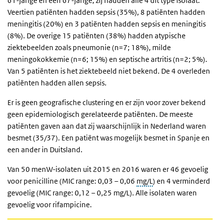
61-jarige en een 67-jarige; zij hadden alle 4 dit type isolaat.
Veertien patiënten hadden sepsis (35%), 8 patiënten hadden
meningitis (20%) en 3 patiënten hadden sepsis en meningitis
(8%). De overige 15 patiënten (38%) hadden atypische
ziektebeelden zoals pneumonie (n=7; 18%), milde
meningokokkemie (n=6; 15%) en septische artritis (n=2; 5%).
Van 5 patiënten is het ziektebeeld niet bekend. De 4 overleden
patiënten hadden allen sepsis.
Er is geen geografische clustering en er zijn voor zover bekend
geen epidemiologisch gerelateerde patiënten. De meeste
patiënten gaven aan dat zij waarschijnlijk in Nederland waren
besmet (35/37). Een patiënt was mogelijk besmet in Spanje en
een ander in Duitsland.
Van 50 menW-isolaten uit 2015 en 2016 waren er 46 gevoelig
voor penicilline (MIC range: 0,03 – 0,06
mg/L
) en 4 verminderd
gevoelig (MIC range: 0,12 – 0,25 mg/L). Alle isolaten waren
gevoelig voor rifampicine.