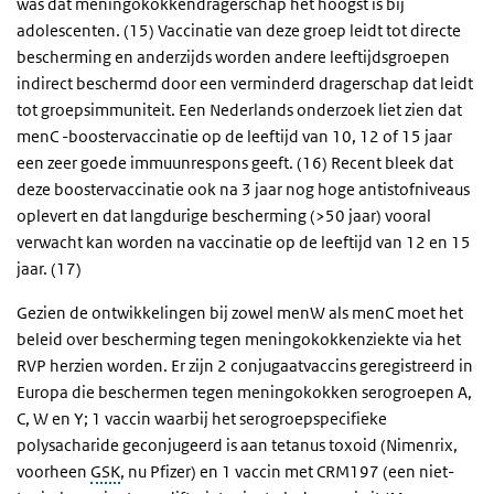
was dat meningokokkendragerschap het hoogst is bij
adolescenten. (15) Vaccinatie van deze groep leidt tot directe
bescherming en anderzijds worden andere leeftijdsgroepen
indirect beschermd door een verminderd dragerschap dat leidt
tot groepsimmuniteit. Een Nederlands onderzoek liet zien dat
menC -boostervaccinatie op de leeftijd van 10, 12 of 15 jaar
een zeer goede immuunrespons geeft. (16) Recent bleek dat
deze boostervaccinatie ook na 3 jaar nog hoge antistofniveaus
oplevert en dat langdurige bescherming (>50 jaar) vooral
verwacht kan worden na vaccinatie op de leeftijd van 12 en 15
jaar. (17)
Gezien de ontwikkelingen bij zowel menW als menC moet het
beleid over bescherming tegen meningokokkenziekte via het
RVP herzien worden. Er zijn 2 conjugaatvaccins geregistreerd in
Europa die beschermen tegen meningokokken serogroepen A,
C, W en Y; 1 vaccin waarbij het serogroepspecifieke
polysacharide geconjugeerd is aan tetanus toxoid (Nimenrix,
voorheen
GSK
, nu Pfizer) en 1 vaccin met CRM197 (een niet-