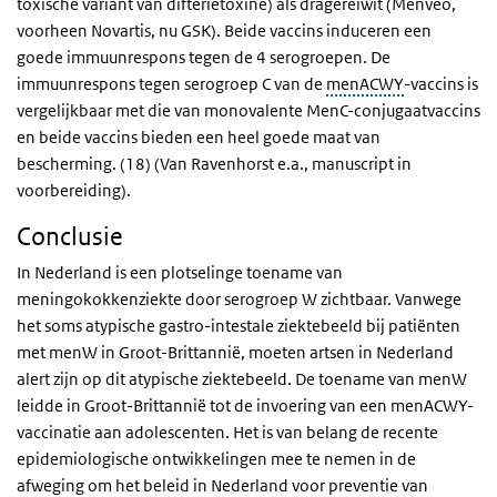
toxische variant van difterietoxine) als dragereiwit (Menveo,
voorheen Novartis, nu GSK). Beide vaccins induceren een
goede immuunrespons tegen de 4 serogroepen. De
immuunrespons tegen serogroep C van de
menACWY
-vaccins is
vergelijkbaar met die van monovalente MenC-conjugaatvaccins
en beide vaccins bieden een heel goede maat van
bescherming. (18) (Van Ravenhorst e.a., manuscript in
voorbereiding).
Conclusie
In Nederland is een plotselinge toename van
meningokokkenziekte door serogroep W zichtbaar. Vanwege
het soms atypische gastro-intestale ziektebeeld bij patiënten
met menW in Groot-Brittannië, moeten artsen in Nederland
alert zijn op dit atypische ziektebeeld. De toename van menW
leidde in Groot-Brittannië tot de invoering van een menACWY-
vaccinatie aan adolescenten. Het is van belang de recente
epidemiologische ontwikkelingen mee te nemen in de
afweging om het beleid in Nederland voor preventie van