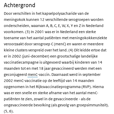
Achtergrond
Door verschillen in het kapselpolysacharide van de
meningo
kok kunnen 12 verschillende serogroepen worden
onderscheiden, waarvan A, B, C, E, W, X, Y en Z in Nederland
voorkomen. (3) In 2001 was er in Nederland een sterke
toename van het aantal patiënten met meningokokkenziekte
veroorzaakt door serogroep C (menC) en waren er meerdere
kleine clusters verspreid over het land. (4) Dit leidde ertoe dat
er in 2002 (juni-december) een grootschalige landelijke
vaccinatiecampagne is uitgevoerd waarbij kinderen van 14
maanden tot en met 18 jaar gevaccineerd werden met een
geconjugeerd
menC
-vaccin. Daarnaast werd in september
2002 menC-vaccinatie op de leeftijd van 14 maanden
opgenomen in het Rijksvaccinatieprogramma (RVP). Hierna
was er een snelle en sterke afname van het aantal menC-
patiënten te zien, zowel in de gevaccineerde - als de
ongevaccineerde bevolking (als gevolg van groepsimmuniteit).
(5, 6).