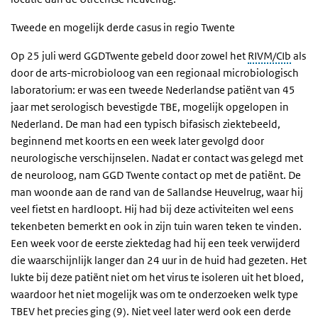
Tweede en mogelijk derde casus in regio Twente
Op 25 juli werd GGDTwente gebeld door zowel het
RIVM/CIb
als
door de arts-microbioloog van een regionaal microbiologisch
laboratorium: er was een tweede Nederlandse patiënt van 45
jaar met serologisch bevestigde TBE, mogelijk opgelopen in
Nederland. De man had een typisch bifasisch ziektebeeld,
beginnend met koorts en een week later gevolgd door
neurologische verschijnselen. Nadat er contact was gelegd met
de neuroloog, nam GGD Twente contact op met de patiënt. De
man woonde aan de rand van de Sallandse Heuvelrug, waar hij
veel fietst en hardloopt. Hij had bij deze activiteiten wel eens
tekenbeten bemerkt en ook in zijn tuin waren teken te vinden.
Een week voor de eerste ziektedag had hij een teek verwijderd
die waarschijnlijk langer dan 24 uur in de huid had gezeten. Het
lukte bij deze patiënt niet om het virus te isoleren uit het bloed,
waardoor het niet mogelijk was om te onderzoeken welk type
TBEV het precies ging (9). Niet veel later werd ook een derde