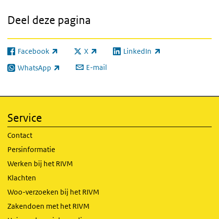
Deel deze pagina
Facebook
X
LinkedIn
(externe link)
(externe link)
(externe link)
E-mail
WhatsApp
(externe link)
Service
Contact
Persinformatie
Werken bij het RIVM
Klachten
Woo-verzoeken bij het RIVM
Zakendoen met het RIVM