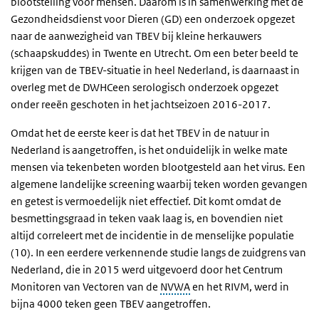
blootstelling voor mensen. Daarom is in samenwerking met de
Gezondheidsdienst voor Dieren (GD) een onderzoek opgezet
naar de aanwezigheid van TBEV bij kleine herkauwers
(schaapskuddes) in Twente en Utrecht. Om een beter beeld te
krijgen van de TBEV-situatie in heel Nederland, is daarnaast in
overleg met de DWHCeen serologisch onderzoek opgezet
onder reeën geschoten in het jachtseizoen 2016-2017.
Omdat het de eerste keer is dat het TBEV in de natuur in
Nederland is aangetroffen, is het onduidelijk in welke mate
mensen via tekenbeten worden blootgesteld aan het virus. Een
algemene landelijke screening waarbij teken worden gevangen
en getest is vermoedelijk niet effectief. Dit komt omdat de
besmettingsgraad in teken vaak laag is, en bovendien niet
altijd correleert met de incidentie in de menselijke populatie
(10). In een eerdere verkennende studie langs de zuidgrens van
Nederland, die in 2015 werd uitgevoerd door het Centrum
Monitoren van Vectoren van de
NVWA
en het RIVM, werd in
bijna 4000 teken geen TBEV aangetroffen.