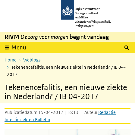
Overslaan en naar de inhoud gaan
Direct naar de hoofdnavigatie
Rijksinstituut voor
Volksgezondheid
en Milieu
Ministerie van Volksgezondheid,
Welzijn en Sport
RIVM
De zorg voor morgen
begint vandaag
Z
Menu
Home
Weblogs
Tekenencefalitis, een nieuwe ziekte in Nederland? / IB 04-
2017
Tekenencefalitis, een nieuwe ziekte
in Nederland? / IB 04-2017
Publicatiedatum 15-04-2017 | 16:13
Auteur
Redactie
Infectieziekten Bulletin