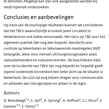
te stemmen.Mogelijk kan dan ook aangesloten worden bij
reeds lopende onderzoeken.
Conclusies en aanbevelingen
Op basis van de voorlopige resultaten kunnen we concluderen
dat het TBEV waarschijnlijk al enkele jaren circuleert in
Nederland en ook ziekte veroorzaakt. Het risico op TBE voor het
algemeen publiek lijkt nog zeer beperkt. Aandacht voor
controle op tekenbeten en tekenwerende maatregelen blijft
belangrijk, zeker voor mensen uit hoogrisicogroepen zoals
natuurbeheerders en natuurrecreanten. De beschikbare data
over de incidentie van TBEV zijn nog beperkt en hopelijk geeft
lopend onderzoek binnenkort een beter zicht op de situatie in
Nederland. De GGD zal zorg blijven dragen voor communicatie
en adviezen aan risicogroepen en artsen in de regio.
Auteurs
1,2
3
2
2
4
D. Brandwagt
, S. Spit
, H. Sprong
, A. Hofhuis
, C.J. Stroo
, F.
1,5
1,2
Gassner
, E. Fanoy