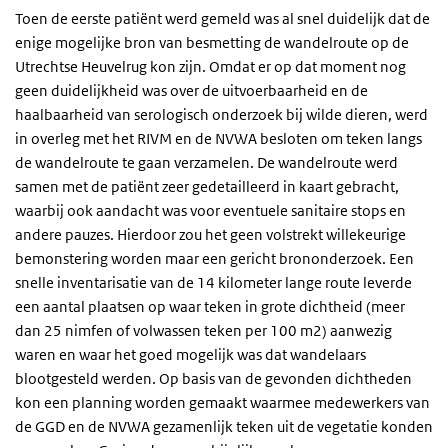
Toen de eerste patiënt werd gemeld was al snel duidelijk dat de
enige mogelijke bron van besmetting de wandelroute op de
Utrechtse Heuvelrug kon zijn. Omdat er op dat moment nog
geen duidelijkheid was over de uitvoerbaarheid en de
haalbaarheid van serologisch onderzoek bij wilde dieren, werd
in overleg met het RIVM en de NVWA besloten om teken langs
de wandelroute te gaan verzamelen. De wandelroute werd
samen met de patiënt zeer gedetailleerd in kaart gebracht,
waarbij ook aandacht was voor eventuele sanitaire stops en
andere pauzes. Hierdoor zou het geen volstrekt willekeurige
bemonstering worden maar een gericht brononderzoek. Een
snelle inventarisatie van de 14 kilometer lange route leverde
een aantal plaatsen op waar teken in grote dichtheid (meer
dan 25 nimfen of volwassen teken per 100 m2) aanwezig
waren en waar het goed mogelijk was dat wandelaars
blootgesteld werden. Op basis van de gevonden dichtheden
kon een planning worden gemaakt waarmee medewerkers van
de GGD en de NVWA gezamenlijk teken uit de vegetatie konden