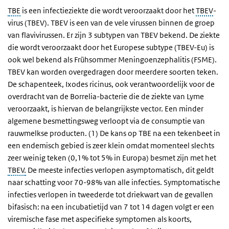
TBE
is een infectieziekte die wordt veroorzaakt door het
TBEV
-
virus (TBEV). TBEV is een van de vele virussen binnen de groep
van flavivirussen. Er zijn 3 subtypen van TBEV bekend. De ziekte
die wordt veroorzaakt door het Europese subtype (TBEV-Eu) is
ook wel bekend als Frühsommer Meningoenzephalitis (FSME).
TBEV kan worden overgedragen door meerdere soorten teken.
De schapenteek,
Ixodes ricinus
, ook verantwoordelijk voor de
overdracht van de
Borrelia
-bacterie die de ziekte van Lyme
veroorzaakt, is hiervan de belangrijkste vector. Een minder
algemene besmettingsweg verloopt via de consumptie van
rauwmelkse producten. (1) De kans op TBE na een tekenbeet in
een endemisch gebied is zeer klein omdat momenteel slechts
zeer weinig teken (0,1% tot 5% in Europa) besmet zijn met het
TBEV.
De meeste infecties verlopen asymptomatisch, dit geldt
naar schatting voor 70-98% van alle infecties. Symptomatische
infecties verlopen in tweederde tot driekwart van de gevallen
bifasisch: na een incubatietijd van 7 tot 14 dagen volgt er een
viremische fase met aspecifieke symptomen als koorts,