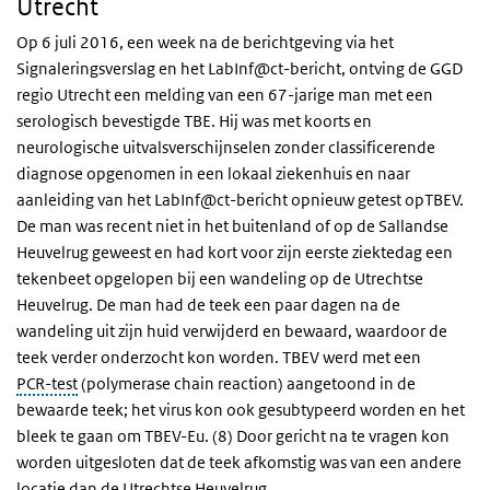
Utrecht
Op 6 juli 2016, een week na de berichtgeving via het
Signaleringsverslag en het LabInf@ct-bericht, ontving de GGD
regio Utrecht een melding van een 67-jarige man met een
serologisch bevestigde TBE. Hij was met koorts en
neurologische uitvalsverschijnselen zonder classificerende
diagnose opgenomen in een lokaal ziekenhuis en naar
aanleiding van het LabInf@ct-bericht opnieuw getest opTBEV.
De man was recent niet in het buitenland of op de Sallandse
Heuvelrug geweest en had kort voor zijn eerste ziektedag een
tekenbeet opgelopen bij een wandeling op de Utrechtse
Heuvelrug. De man had de teek een paar dagen na de
wandeling uit zijn huid verwijderd en bewaard, waardoor de
teek verder onderzocht kon worden. TBEV werd met een
PCR-test
(polymerase chain reaction) aangetoond in de
bewaarde teek; het virus kon ook gesubtypeerd worden en het
bleek te gaan om TBEV-Eu. (8) Door gericht na te vragen kon
worden uitgesloten dat de teek afkomstig was van een andere
locatie dan de Utrechtse Heuvelrug.