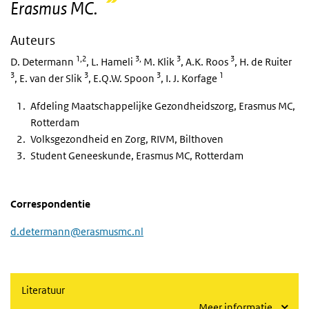
Erasmus MC.
Auteurs
1,2
3,
3
3
D. Determann
, L. Hameli
M. Klik
, A.K. Roos
, H. de Ruiter
3
3
3
1
, E. van der Slik
, E.Q.W. Spoon
, I. J. Korfage
Afdeling Maatschappelijke Gezondheidszorg, Erasmus MC,
Rotterdam
Volksgezondheid en Zorg, RIVM, Bilthoven
Student Geneeskunde, Erasmus MC, Rotterdam
Correspondentie
d.determann@erasmusmc.nl
Literatuur
Meer informatie