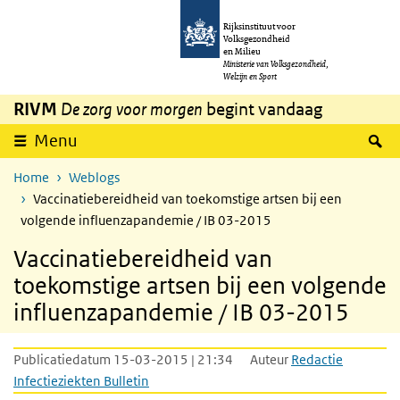
Overslaan en naar de inhoud gaan
Direct naar de hoofdnavigatie
Rijksinstituut voor
Volksgezondheid
en Milieu
Ministerie van Volksgezondheid,
Welzijn en Sport
RIVM
De zorg voor morgen
begint vandaag
Z
Menu
Home
Weblogs
Vaccinatiebereidheid van toekomstige artsen bij een
volgende influenzapandemie / IB 03-2015
Vaccinatiebereidheid van
toekomstige artsen bij een volgende
influenzapandemie / IB 03-2015
Publicatiedatum 15-03-2015 | 21:34
Auteur
Redactie
Infectieziekten Bulletin