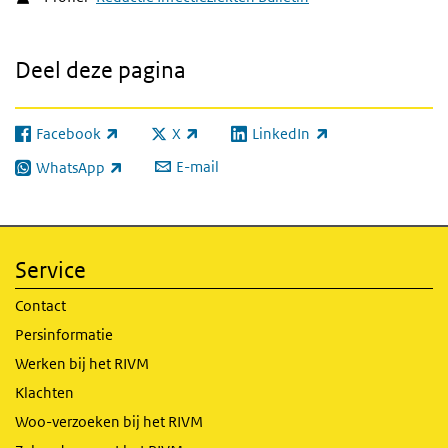
Deel deze pagina
Facebook
X
LinkedIn
(externe link)
(externe link)
(externe link)
E-mail
WhatsApp
(externe link)
Service
Contact
Persinformatie
Werken bij het RIVM
Klachten
Woo-verzoeken bij het RIVM