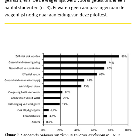
geslacht, enz. De de vragenlijst werd vooraf getest onder een
aantal studenten (n=3). Er waren geen aanpassingen aan de
vragenlijst nodig naar aanleiding van deze pilottest.
Figuur 1.
Genoemde redenen om zich wel te laten vaccineren (n=161).