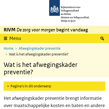
Overslaan en naar de inhoud gaan
Direct naar de hoofdnavigatie
Rijksinstituut voor
Volksgezondheid
en Milieu
Ministerie van Volksgezondheid,
Welzijn en Sport
RIVM
De zorg voor morgen
begint vandaag
Z
Menu
Home
Afwegingskader preventie
Wat is het afwegingskader preventie?
Wat is het afwegingskader
preventie?
Pagina's in dit onderwerp
Het afwegingskader preventie brengt informatie
over maatschappelijke kosten en baten en andere