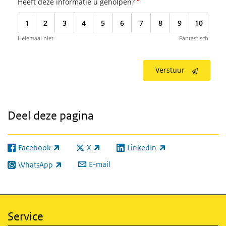
*
Heeft deze informatie u geholpen?
1
2
3
4
5
6
7
8
9
10
Helemaal niet
Fantastisch
Verstuur
Deel deze pagina
Facebook
X
LinkedIn
(externe link)
(externe link)
(externe link)
E-mail
WhatsApp
(externe link)
Service