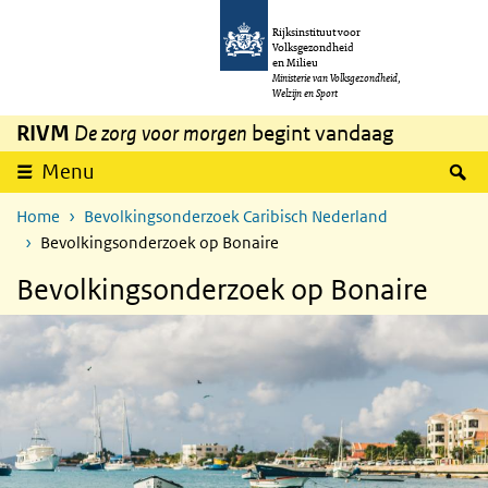
Overslaan en naar de inhoud gaan
Direct naar de hoofdnavigatie
Rijksinstituut voor
Volksgezondheid
en Milieu
Ministerie van Volksgezondheid,
Welzijn en Sport
RIVM
De zorg voor morgen
begint vandaag
Z
Menu
Home
Bevolkingsonderzoek Caribisch Nederland
Bevolkingsonderzoek op Bonaire
Bevolkingsonderzoek op Bonaire