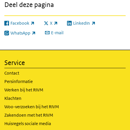
Deel deze pagina
Facebook
X
LinkedIn
(externe link)
(externe link)
(externe link)
E-mail
WhatsApp
(externe link)
Service
Contact
Persinformatie
Werken bij het RIVM
Klachten
Woo-verzoeken bij het RIVM
Zakendoen met het RIVM
Huisregels sociale media