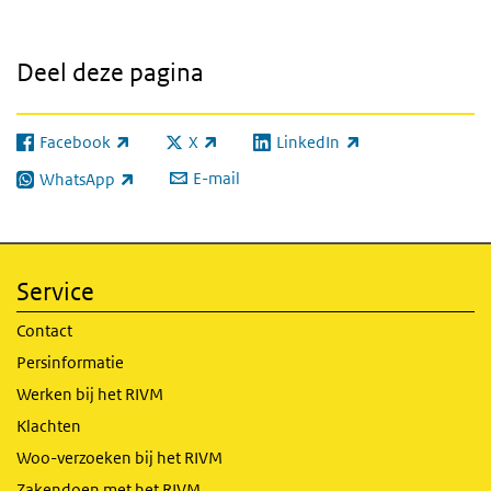
Deel deze pagina
Facebook
X
LinkedIn
(externe link)
(externe link)
(externe link)
E-mail
WhatsApp
(externe link)
Service
Contact
Persinformatie
Werken bij het RIVM
Klachten
Woo-verzoeken bij het RIVM
Zakendoen met het RIVM