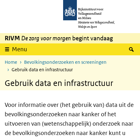
Overslaan en naar de inhoud gaan
Direct naar de hoofdnavigatie
Rijksinstituut voor
Volksgezondheid
en Milieu
Ministerie van Volksgezondheid,
Welzijn en Sport
RIVM
De zorg voor morgen
begint vandaag
Z
Menu
Home
Bevolkingsonderzoeken en screeningen
Gebruik data en infrastructuur
Gebruik data en infrastructuur
Voor informatie over (het gebruik van) data uit de
bevolkingsonderzoeken naar kanker of het
uitvoeren van (wetenschappelijk) onderzoek naar
de bevolkingsonderzoeken naar kanker kunt u