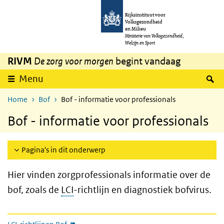
Overslaan en naar de inhoud gaan
Direct naar de hoofdnavigatie
Rijksinstituut voor
Volksgezondheid
en Milieu
Ministerie van Volksgezondheid,
Welzijn en Sport
RIVM
De zorg voor morgen
begint vandaag
Z
Menu
Home
Bof
Bof - informatie voor professionals
Bof - informatie voor professionals
Pagina's in dit onderwerp
Hier vinden zorgprofessionals informatie over de
bof, zoals de
LCI
-richtlijn en diagnostiek bofvirus.
Informatie voor professionals
(externe link)