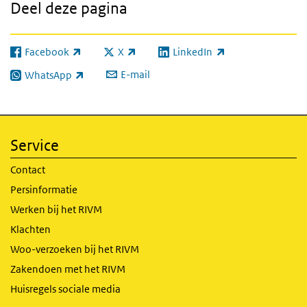
Deel deze pagina
Facebook
X
LinkedIn
(externe link)
(externe link)
(externe link)
E-mail
WhatsApp
(externe link)
Service
Contact
Persinformatie
Werken bij het RIVM
Klachten
Woo-verzoeken bij het RIVM
Zakendoen met het RIVM
Huisregels sociale media