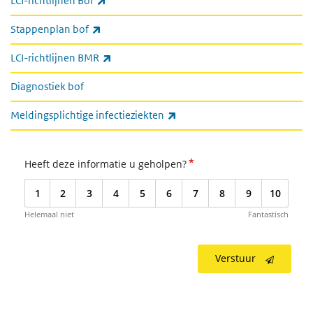
LCI-richtlijnen Bof
(externe link)
Stappenplan bof
(externe link)
LCI-richtlijnen BMR
Diagnostiek bof
(externe link)
Meldingsplichtige infectieziekten
*
Heeft deze informatie u geholpen?
1
2
3
4
5
6
7
8
9
10
Helemaal niet
Fantastisch
Verstuur