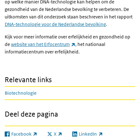
op welke manier DNA-technologie kan helpen om de
gezondheid van de Nederlandse bevolking te verbeteren. De
uitkomsten van dit onderzoek staan beschreven in het rapport
DNA-technologie voor de Nederlandse bevolking
.
Kijk voor meer informatie over erfelijkheid en gezondheid op
(externe link)
de
website van het Erfocentrum
, het nationaal
informatiecentrum over erfelijkheid.
Relevante links
Biotechnologie
Deel deze pagina
Facebook
X
LinkedIn
(externe link)
(externe link)
(externe link)