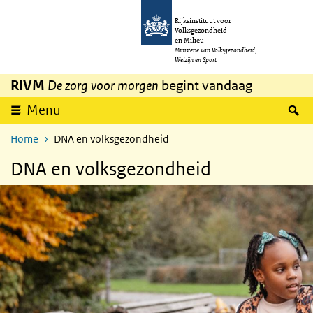
Overslaan en naar de inhoud gaan
Direct naar de hoofdnavigatie
Rijksinstituut voor
Volksgezondheid
en Milieu
Ministerie van Volksgezondheid,
Welzijn en Sport
RIVM
De zorg voor morgen
begint vandaag
Z
Menu
Home
DNA en volksgezondheid
DNA en volksgezondheid